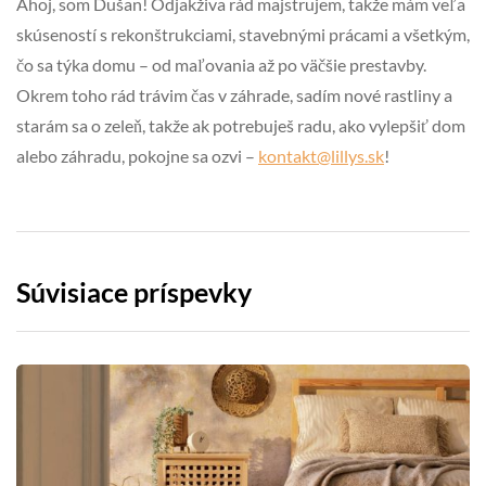
Ahoj, som Dušan! Odjakživa rád majstrujem, takže mám veľa
skúseností s rekonštrukciami, stavebnými prácami a všetkým,
čo sa týka domu – od maľovania až po väčšie prestavby.
Okrem toho rád trávim čas v záhrade, sadím nové rastliny a
starám sa o zeleň, takže ak potrebuješ radu, ako vylepšiť dom
alebo záhradu, pokojne sa ozvi –
kontakt@lillys.sk
!
Súvisiace príspevky