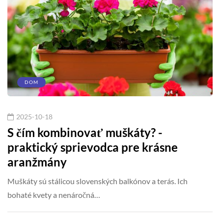
DOM
2025-10-18
S čím kombinovať muškáty? -
praktický sprievodca pre krásne
aranžmány
Muškáty sú stálicou slovenských balkónov a terás. Ich
bohaté kvety a nenáročná…