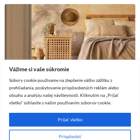
Vážime si vaše súkromie
Súbory cookie používame na zlepšenie vášho zážitku z
DOM
prehliadania, poskytovanie prispôsobených reklám alebo
obsahu a analýzu našej návštevnosti. Kliknutím na „Prijať
2025-10-19
všetko“ súhlasíte s naším používaním súborov cookie.
Vidiecka spálňa – štýl, ktorý prináša pokoj
A
a útulnosť
m
Prijať všetko
Prispôsobiť