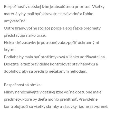
Bezpečnosť v detskej izbe je absolútnou prioritou. Všetky
materiály by mali byť zdravotne nezávadné a ľahko
umývateľné.
Ostré hrany, voľne stojace police alebo ťažké predmety
predstavujú riziko úrazu.
Elektrické zásuvky je potrebné zabezpečiť ochrannými
krytmi.
Podlaha by mala byť protišmyková a ľahko udržiavateľná.
Dôležité je tiež pravidelne kontrolovať stav nábytku a
doplnkov, aby sa predišlo nečakaným nehodám.
Bezpečnostná rámka:
Nikdy nenechávajte v detskej izbe voľne dostupné malé
predmety, ktoré by dieťa mohlo prehltnúť. Pravidelne
kontrolujte, či sú všetky skrinky a zásuvky riadne zatvorené.