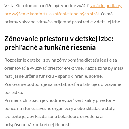
V starších domoch môže byť vhodné zvážiť
izoláciu podlahy
pre zvýšenie komfortu a zníženie tepelných strát
, čo má
priamy vplyv na zdravé a príjemné prostredie v detskej izbe.
Zónovanie priestoru v detskej izbe:
prehľadné a funkčné riešenia
Rozdelenie detskej izby na zóny pomáha dieťaťu lepšie sa
orientovať a využívať priestor efektívne. Každá zóna by mala
mať jasné určenú funkciu – spánok, hranie, učenie.
Zónovanie podporuje samostatnosť a uľahčuje udržiavanie
poriadku.
Pri menších izbách je vhodné využiť vertikálny priestor –
police na stene, závesné organizéry alebo skladacie stoly.
Dôležité je, aby každá zóna bola dobre osvetlená a
prispôsobená konkrétnej činnosti.