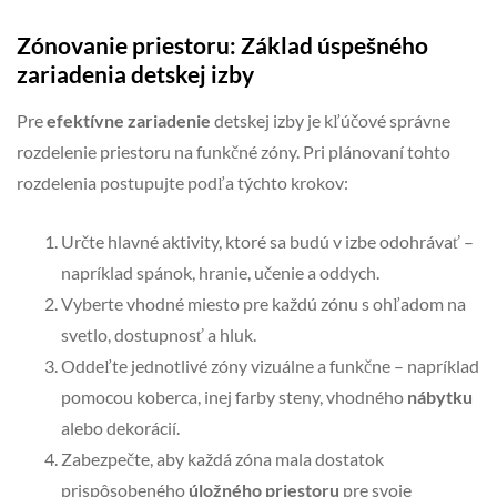
Zónovanie priestoru: Základ úspešného
zariadenia detskej izby
Pre
efektívne zariadenie
detskej izby je kľúčové správne
rozdelenie priestoru na funkčné zóny. Pri plánovaní tohto
rozdelenia postupujte podľa týchto krokov:
Určte hlavné aktivity, ktoré sa budú v izbe odohrávať –
napríklad spánok, hranie, učenie a oddych.
Vyberte vhodné miesto pre každú zónu s ohľadom na
svetlo, dostupnosť a hluk.
Oddeľte jednotlivé zóny vizuálne a funkčne – napríklad
pomocou koberca, inej farby steny, vhodného
nábytku
alebo dekorácií.
Zabezpečte, aby každá zóna mala dostatok
prispôsobeného
úložného priestoru
pre svoje