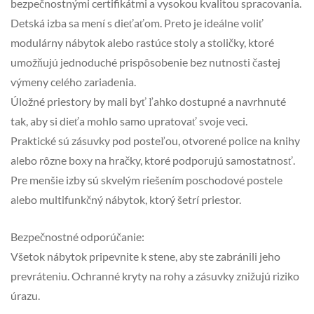
bezpečnostnými certifikátmi a vysokou kvalitou spracovania.
Detská izba sa mení s dieťaťom. Preto je ideálne voliť
modulárny nábytok alebo rastúce stoly a stoličky, ktoré
umožňujú jednoduché prispôsobenie bez nutnosti častej
výmeny celého zariadenia.
Úložné priestory by mali byť ľahko dostupné a navrhnuté
tak, aby si dieťa mohlo samo upratovať svoje veci.
Praktické sú zásuvky pod posteľou, otvorené police na knihy
alebo rôzne boxy na hračky, ktoré podporujú samostatnosť.
Pre menšie izby sú skvelým riešením poschodové postele
alebo multifunkčný nábytok, ktorý šetrí priestor.
Bezpečnostné odporúčanie:
Všetok nábytok pripevnite k stene, aby ste zabránili jeho
prevráteniu. Ochranné kryty na rohy a zásuvky znižujú riziko
úrazu.