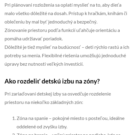
Pri plánovaní rozloženia sa oplatí myslieť na to, aby dieťa
malo všetko dôležité na dosah. Prístup k hračkám, knihám či
oblečeniu by mal byť jednoduchý a bezpečný.
Zónovanie priestoru podľa funkcií uľahčuje orientáciu a
pomáha udržiavať poriadok.
Dôležité je tiež myslieť na budúcnosť – deti rýchlo rastú a ich
potreby sa menia. Flexibilné riešenia umožňujú jednoduché
úpravy bez nutnosti veľkých investícií.
Ako rozdeliť detskú izbu na zóny?
Pri zariaďovaní detskej izby sa osvedčuje rozdelenie
priestoru na niekoľko základných zón:
Zóna na spanie – pokojné miesto s posteľou, ideálne
oddelené od zvyšku izby.
Zóna na hranie – voľný priestor na podlahe, kde sa