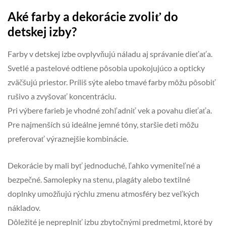
Aké farby a dekorácie zvoliť do
detskej izby?
Farby v detskej izbe ovplyvňujú náladu aj správanie dieťaťa.
Svetlé a pastelové odtiene pôsobia upokojujúco a opticky
zväčšujú priestor. Príliš sýte alebo tmavé farby môžu pôsobiť
rušivo a zvyšovať koncentráciu.
Pri výbere farieb je vhodné zohľadniť vek a povahu dieťaťa.
Pre najmenších sú ideálne jemné tóny, staršie deti môžu
preferovať výraznejšie kombinácie.
Dekorácie by mali byť jednoduché, ľahko vymeniteľné a
bezpečné. Samolepky na stenu, plagáty alebo textilné
doplnky umožňujú rýchlu zmenu atmosféry bez veľkých
nákladov.
Dôležité je nepreplniť izbu zbytočnými predmetmi, ktoré by