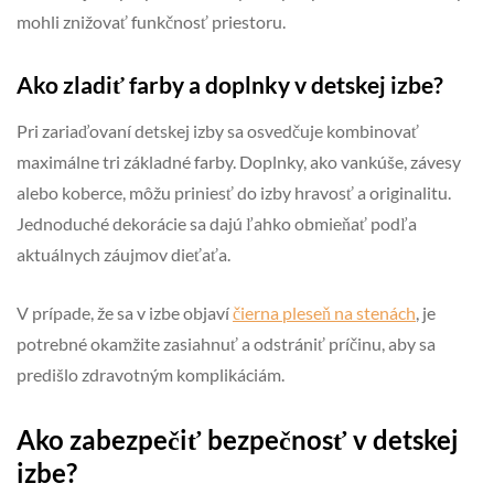
mohli znižovať funkčnosť priestoru.
Ako zladiť farby a doplnky v detskej izbe?
Pri zariaďovaní detskej izby sa osvedčuje kombinovať
maximálne tri základné farby. Doplnky, ako vankúše, závesy
alebo koberce, môžu priniesť do izby hravosť a originalitu.
Jednoduché dekorácie sa dajú ľahko obmieňať podľa
aktuálnych záujmov dieťaťa.
V prípade, že sa v izbe objaví
čierna pleseň na stenách
, je
potrebné okamžite zasiahnuť a odstrániť príčinu, aby sa
predišlo zdravotným komplikáciám.
Ako zabezpečiť bezpečnosť v detskej
izbe?