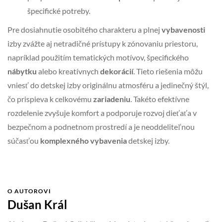
špecifické potreby.
Pre dosiahnutie osobitého charakteru a plnej
vybavenosti
izby zvážte aj netradičné prístupy k zónovaniu priestoru,
napríklad použitím tematických motívov, špecifického
nábytku
alebo kreatívnych
dekorácií
. Tieto riešenia môžu
vniesť do detskej izby originálnu atmosféru a jedinečný štýl,
čo prispieva k celkovému
zariadeniu
. Takéto efektívne
rozdelenie zvyšuje komfort a podporuje rozvoj dieťaťa v
bezpečnom a podnetnom prostredí a je neoddeliteľnou
súčasťou
komplexného vybavenia
detskej izby.
O AUTOROVI
Dušan Král