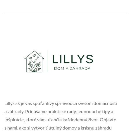
Lillys.sk je váš spoľahlivý sprievodca svetom domácnosti
a záhrady. Prinášame praktické rady, jednoduché tipy a
inšpirácie, ktoré vám uľahčia každodenný život. Objavte
s nami, ako si vytvoriť útulný domov a krásnu záhradu