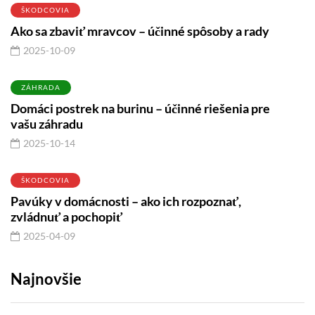
ŠKODCOVIA
Ako sa zbaviť mravcov – účinné spôsoby a rady
2025-10-09
ZÁHRADA
Domáci postrek na burinu – účinné riešenia pre
vašu záhradu
2025-10-14
ŠKODCOVIA
Pavúky v domácnosti – ako ich rozpoznať,
zvládnuť a pochopiť
2025-04-09
Najnovšie