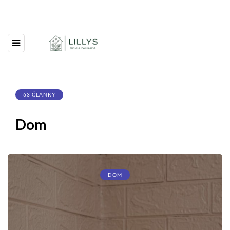
63 ČLÁNKY
Dom
DOM