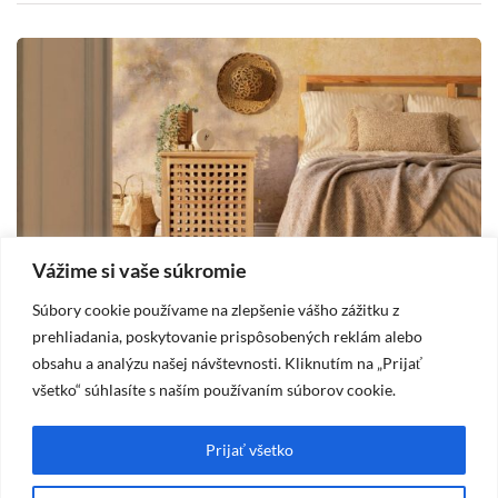
Vážime si vaše súkromie
Súbory cookie používame na zlepšenie vášho zážitku z
DOM
prehliadania, poskytovanie prispôsobených reklám alebo
obsahu a analýzu našej návštevnosti. Kliknutím na „Prijať
2025-10-19
všetko“ súhlasíte s naším používaním súborov cookie.
Vidiecka spálňa – štýl, ktorý prináša pokoj
A
a útulnosť
m
Prijať všetko