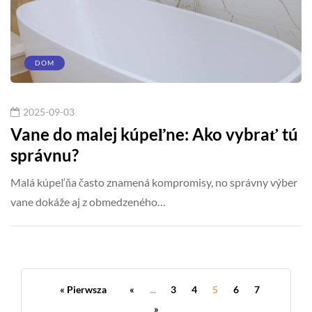
DOM
2025-09-03
Vane do malej kúpeľne: Ako vybrať tú
správnu?
Malá kúpeľňa často znamená kompromisy, no správny výber
vane dokáže aj z obmedzeného…
« Pierwsza
«
...
3
4
5
6
7
»