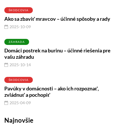
ŠKODCOVIA
Ako sa zbaviť mravcov – účinné spôsoby a rady
2025-10-09
ZÁHRADA
Domáci postrek na burinu – účinné riešenia pre
vašu záhradu
2025-10-14
ŠKODCOVIA
Pavúky v domácnosti – ako ich rozpoznať,
zvládnuť a pochopiť
2025-04-09
Najnovšie