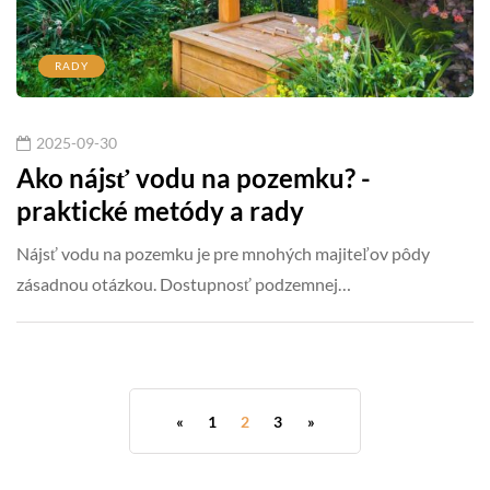
RADY
2025-09-30
Ako nájsť vodu na pozemku? -
praktické metódy a rady
Nájsť vodu na pozemku je pre mnohých majiteľov pôdy
zásadnou otázkou. Dostupnosť podzemnej…
«
1
2
3
»