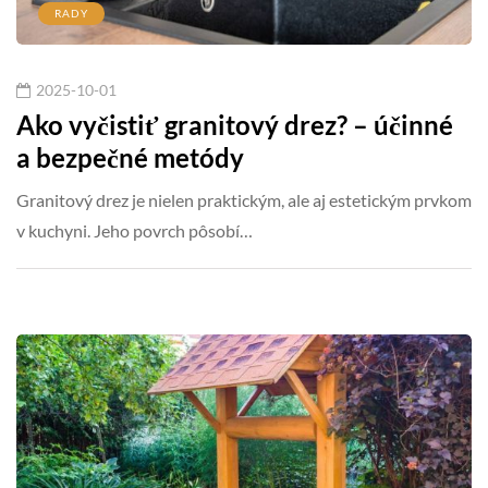
RADY
2025-10-01
Ako vyčistiť granitový drez? – účinné
a bezpečné metódy
Granitový drez je nielen praktickým, ale aj estetickým prvkom
v kuchyni. Jeho povrch pôsobí…