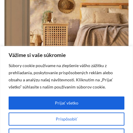
Vážime si vaše súkromie
Súbory cookie používame na zlepšenie vášho zážitku z
DOM
prehliadania, poskytovanie prispôsobených reklám alebo
obsahu a analýzu našej návštevnosti. Kliknutím na „Prijať
2025-10-19
všetko“ súhlasíte s naším používaním súborov cookie.
Vidiecka spálňa – štýl, ktorý prináša pokoj
A
a útulnosť
m
Prijať všetko
Prispôsobiť
Máte otázku? Napíšte mi na
kontakt@lillys.sk