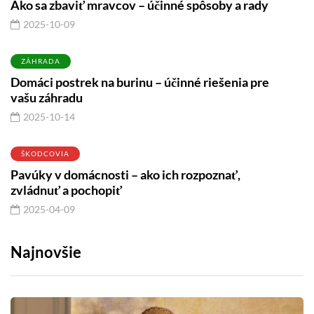
Ako sa zbaviť mravcov – účinné spôsoby a rady
2025-10-09
ZÁHRADA
Domáci postrek na burinu – účinné riešenia pre
vašu záhradu
2025-10-14
ŠKODCOVIA
Pavúky v domácnosti – ako ich rozpoznať,
zvládnuť a pochopiť
2025-04-09
Najnovšie