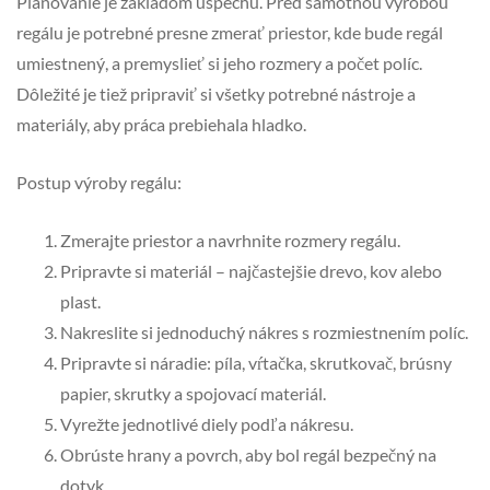
Plánovanie je základom úspechu. Pred samotnou výrobou
regálu je potrebné presne zmerať priestor, kde bude regál
umiestnený, a premyslieť si jeho rozmery a počet políc.
Dôležité je tiež pripraviť si všetky potrebné nástroje a
materiály, aby práca prebiehala hladko.
Postup výroby regálu:
Zmerajte priestor a navrhnite rozmery regálu.
Pripravte si materiál – najčastejšie drevo, kov alebo
plast.
Nakreslite si jednoduchý nákres s rozmiestnením políc.
Pripravte si náradie: píla, vŕtačka, skrutkovač, brúsny
papier, skrutky a spojovací materiál.
Vyrežte jednotlivé diely podľa nákresu.
Obrúste hrany a povrch, aby bol regál bezpečný na
dotyk.