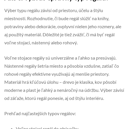
Výber typu regálu závisí od priestoru, účelu a štýlu
miestnosti. Rozhodnutie, či bude regál slúžiť na knihy,
potraviny alebo dekorácie, ovplyvní nielen jeho rozmery, ale
aj použitý materiál. Dôležité je tiež zvážiť, či má byť regál
voľne stojaci, nástenný alebo rohový.
Voľne stojace regály sú univerzálne a ľahko sa presúvajú.
Nástenné regály šetria miesto a pôsobia vzdušne, zatiaľ čo
rohové regály efektívne využívajú aj menšie priestory.
Materiál hrá kľúčovú úlohu – drevo je klasika, kov pôsobí
moderne a plast je ľahký a nenáročný na údržbu. Výber závisí
od záťaže, ktorú regál ponesie, aj od štýlu interiéru.
Prehľad najčastejších typov regálov:
Voľne stojaci regál do obývačky