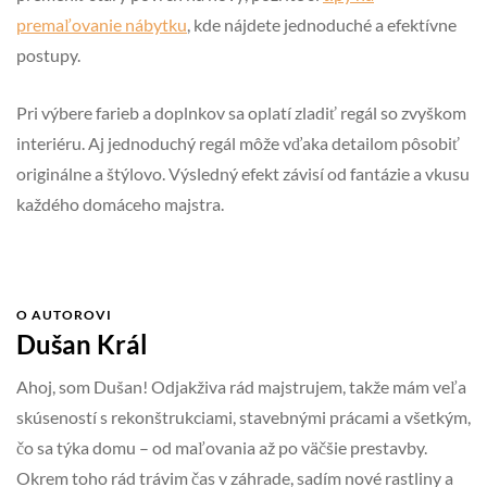
premaľovanie nábytku
, kde nájdete jednoduché a efektívne
postupy.
Pri výbere farieb a doplnkov sa oplatí zladiť regál so zvyškom
interiéru. Aj jednoduchý regál môže vďaka detailom pôsobiť
originálne a štýlovo. Výsledný efekt závisí od fantázie a vkusu
každého domáceho majstra.
O AUTOROVI
Dušan Král
Ahoj, som Dušan! Odjakživa rád majstrujem, takže mám veľa
skúseností s rekonštrukciami, stavebnými prácami a všetkým,
čo sa týka domu – od maľovania až po väčšie prestavby.
Okrem toho rád trávim čas v záhrade, sadím nové rastliny a