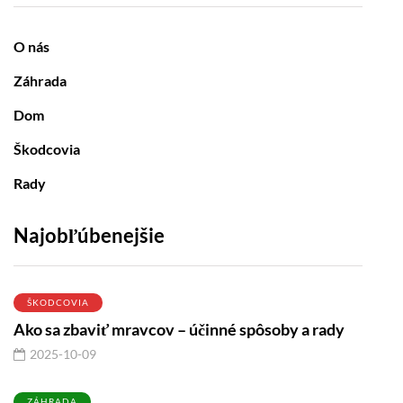
O nás
Záhrada
Dom
Škodcovia
Rady
Najobľúbenejšie
ŠKODCOVIA
Ako sa zbaviť mravcov – účinné spôsoby a rady
2025-10-09
ZÁHRADA