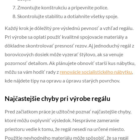
Zmontujte konštrukciu a pripevnite police.
Skontrolujte stabilitu a dotiahnite všetky spoje.
Každý krok je dôležitý pre výslednú pevnosť a vzhľad regálu.
Pri výrobe sa oplatí použiť kvalitné spojovacie materiály a
dôkladne skontrolovať presnosť rezov. Aj jednoduchý regál z
borovicových dosiek môže vyzerať štýlovo, ak sa venuje
pozornosť detailom. Ak plánujete obnoviť starší kus nábytku,
môžu sa vám hodiť rady z
renovácie socialistického nábytku
,
kde nájdete tipy na opravu a úpravu starých povrchov.
Najčastejšie chyby pri výrobe regálu
Pred začiatkom práce je užitočné poznať najčastejšie chyby,
ktoré môžu ovplyvniť výsledok. Nesprávne zameranie
priestoru vedie k tomu, že regál nesedí na určené miesto.
Použitie nevhodného materiálu môže spôsobiť, že sa regál