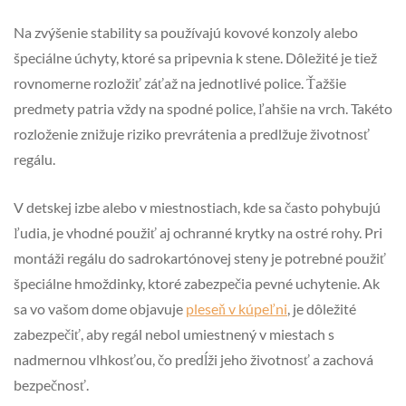
Na zvýšenie stability sa používajú kovové konzoly alebo
špeciálne úchyty, ktoré sa pripevnia k stene. Dôležité je tiež
rovnomerne rozložiť záťaž na jednotlivé police. Ťažšie
predmety patria vždy na spodné police, ľahšie na vrch. Takéto
rozloženie znižuje riziko prevrátenia a predlžuje životnosť
regálu.
V detskej izbe alebo v miestnostiach, kde sa často pohybujú
ľudia, je vhodné použiť aj ochranné krytky na ostré rohy. Pri
montáži regálu do sadrokartónovej steny je potrebné použiť
špeciálne hmoždinky, ktoré zabezpečia pevné uchytenie. Ak
sa vo vašom dome objavuje
pleseň v kúpeľni
, je dôležité
zabezpečiť, aby regál nebol umiestnený v miestach s
nadmernou vlhkosťou, čo predĺži jeho životnosť a zachová
bezpečnosť.