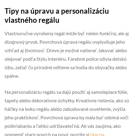
Tipy na úpravu a personalizáciu
vlastného regálu
Vlastnoručne vyrobený regál môže byť nielen funkčný, ale aj
dizajnový prvok. Povrchová úprava regálu ovplyvňuje jeho
vzhľad aj životnosť. Drevo je možné natierať, lakovať alebo
olejovať podľa štýlu interiéru. Farebné police oživia detskú
izbu, zatiaľ čo prírodné odtiene sa hodia do obývačky alebo
spálne.
Na personalizáciu regálu sa dajú použiť aj samolepiace fólie,
tapety alebo dekoratívne úchytky. Kreatívne riešenia, ako sú
háčiky na boku regálu alebo zabudované osvetlenie, zvýšia
jeho praktickosť. Povrchová úprava by mala byť odolná voči
poškriabaniu a ľahko udržiavateľná. Ak vás zaujíma, ako
premeniť starý povrch na nový, pozrite si
tipy na