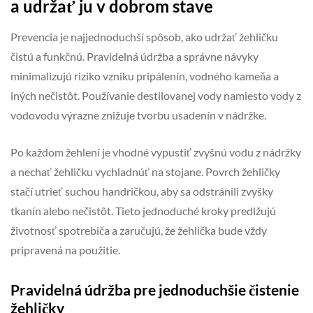
a udržať ju v dobrom stave
Prevencia je najjednoduchší spôsob, ako udržať žehličku
čistú a funkčnú. Pravidelná údržba a správne návyky
minimalizujú riziko vzniku pripálenín, vodného kameňa a
iných nečistôt. Používanie destilovanej vody namiesto vody z
vodovodu výrazne znižuje tvorbu usadenín v nádržke.
Po každom žehlení je vhodné vypustiť zvyšnú vodu z nádržky
a nechať žehličku vychladnúť na stojane. Povrch žehličky
stačí utrieť suchou handričkou, aby sa odstránili zvyšky
tkanín alebo nečistôt. Tieto jednoduché kroky predlžujú
životnosť spotrebiča a zaručujú, že žehlička bude vždy
pripravená na použitie.
Pravidelná údržba pre jednoduchšie čistenie
žehličky