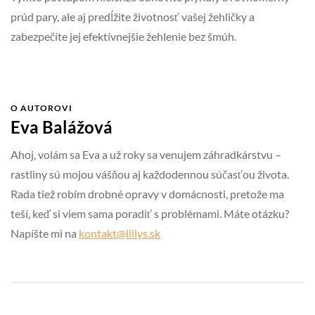
prúd pary, ale aj predĺžite životnosť vašej žehličky a
zabezpečíte jej efektívnejšie žehlenie bez šmúh.
O AUTOROVI
Eva Balážová
Ahoj, volám sa Eva a už roky sa venujem záhradkárstvu –
rastliny sú mojou vášňou aj každodennou súčasťou života.
Rada tiež robím drobné opravy v domácnosti, pretože ma
teší, keď si viem sama poradiť s problémami. Máte otázku?
Napíšte mi na
kontakt@lillys.sk