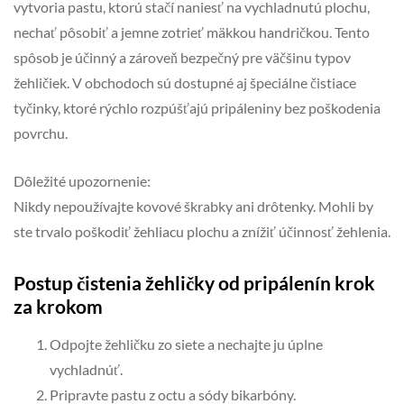
vytvoria pastu, ktorú stačí naniesť na vychladnutú plochu,
nechať pôsobiť a jemne zotrieť mäkkou handričkou. Tento
spôsob je účinný a zároveň bezpečný pre väčšinu typov
žehličiek. V obchodoch sú dostupné aj špeciálne čistiace
tyčinky, ktoré rýchlo rozpúšťajú pripáleniny bez poškodenia
povrchu.
Dôležité upozornenie:
Nikdy nepoužívajte kovové škrabky ani drôtenky. Mohli by
ste trvalo poškodiť žehliacu plochu a znížiť účinnosť žehlenia.
Postup čistenia žehličky od pripálenín krok
za krokom
Odpojte žehličku zo siete a nechajte ju úplne
vychladnúť.
Pripravte pastu z octu a sódy bikarbóny.