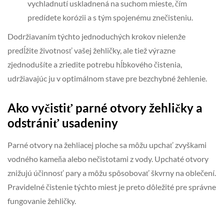
vychladnutí uskladnená na suchom mieste, čím
predídete korózii a s tým spojenému znečisteniu.
Dodržiavaním týchto jednoduchých krokov nielenže
predĺžite životnosť vašej žehličky, ale tiež výrazne
zjednodušíte a zriedite potrebu hĺbkového čistenia,
udržiavajúc ju v optimálnom stave pre bezchybné žehlenie.
Ako vyčistiť parné otvory žehličky a
odstrániť usadeniny
Parné otvory na žehliacej ploche sa môžu upchať zvyškami
vodného kameňa alebo nečistotami z vody. Upchaté otvory
znižujú účinnosť pary a môžu spôsobovať škvrny na oblečení.
Pravidelné čistenie týchto miest je preto dôležité pre správne
fungovanie žehličky.