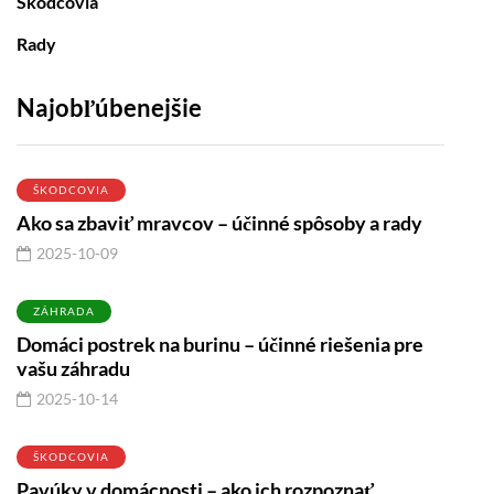
Škodcovia
Rady
Najobľúbenejšie
ŠKODCOVIA
Ako sa zbaviť mravcov – účinné spôsoby a rady
2025-10-09
ZÁHRADA
Domáci postrek na burinu – účinné riešenia pre
vašu záhradu
2025-10-14
ŠKODCOVIA
Pavúky v domácnosti – ako ich rozpoznať,