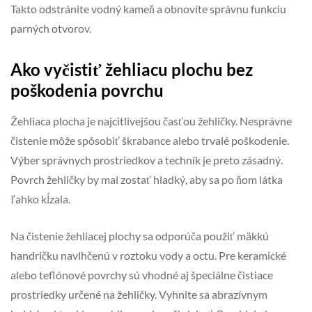
Takto odstránite vodný kameň a obnovíte správnu funkciu
parných otvorov.
Ako vyčistiť žehliacu plochu bez
poškodenia povrchu
Žehliaca plocha je najcitlivejšou časťou žehličky. Nesprávne
čistenie môže spôsobiť škrabance alebo trvalé poškodenie.
Výber správnych prostriedkov a techník je preto zásadný.
Povrch žehličky by mal zostať hladký, aby sa po ňom látka
ľahko kĺzala.
Na čistenie žehliacej plochy sa odporúča použiť mäkkú
handričku navlhčenú v roztoku vody a octu. Pre keramické
alebo teflónové povrchy sú vhodné aj špeciálne čistiace
prostriedky určené na žehličky. Vyhnite sa abrazívnym