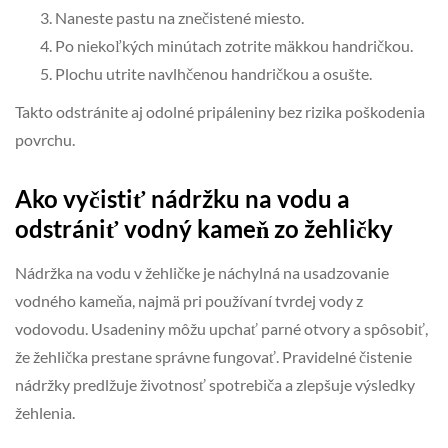
Naneste pastu na znečistené miesto.
Po niekoľkých minútach zotrite mäkkou handričkou.
Plochu utrite navlhčenou handričkou a osušte.
Takto odstránite aj odolné pripáleniny bez rizika poškodenia
povrchu.
Ako vyčistiť nádržku na vodu a
odstrániť vodný kameň zo žehličky
Nádržka na vodu v žehličke je náchylná na usadzovanie
vodného kameňa, najmä pri používaní tvrdej vody z
vodovodu. Usadeniny môžu upchať parné otvory a spôsobiť,
že žehlička prestane správne fungovať. Pravidelné čistenie
nádržky predlžuje životnosť spotrebiča a zlepšuje výsledky
žehlenia.