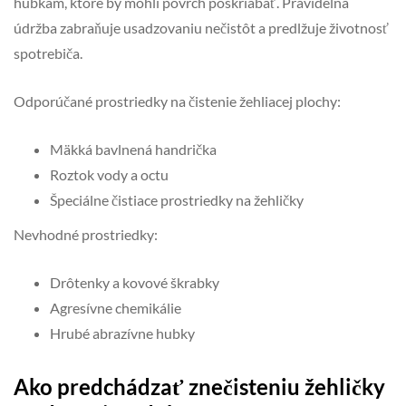
hubkám, ktoré by mohli povrch poškriabať. Pravidelná
údržba zabraňuje usadzovaniu nečistôt a predlžuje životnosť
spotrebiča.
Odporúčané prostriedky na čistenie žehliacej plochy:
Mäkká bavlnená handrička
Roztok vody a octu
Špeciálne čistiace prostriedky na žehličky
Nevhodné prostriedky:
Drôtenky a kovové škrabky
Agresívne chemikálie
Hrubé abrazívne hubky
Ako predchádzať znečisteniu žehličky