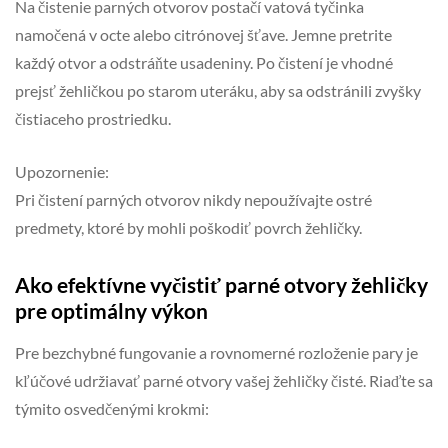
Na čistenie parných otvorov postačí vatová tyčinka
namočená v octe alebo citrónovej šťave. Jemne pretrite
každý otvor a odstráňte usadeniny. Po čistení je vhodné
prejsť žehličkou po starom uteráku, aby sa odstránili zvyšky
čistiaceho prostriedku.
Upozornenie:
Pri čistení parných otvorov nikdy nepoužívajte ostré
predmety, ktoré by mohli poškodiť povrch žehličky.
Ako efektívne vyčistiť parné otvory žehličky
pre optimálny výkon
Pre bezchybné fungovanie a rovnomerné rozloženie pary je
kľúčové udržiavať parné otvory vašej žehličky čisté. Riaďte sa
týmito osvedčenými krokmi: