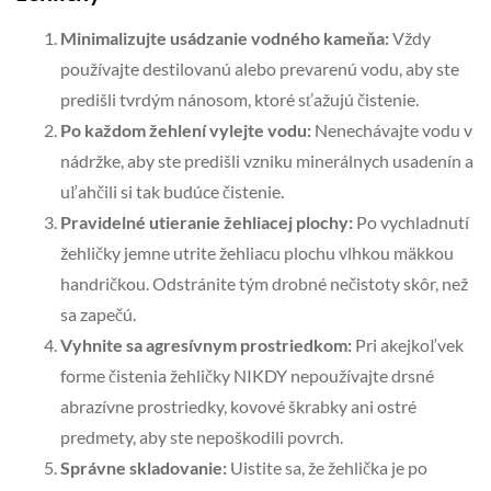
Minimalizujte usádzanie vodného kameňa:
Vždy
používajte destilovanú alebo prevarenú vodu, aby ste
predišli tvrdým nánosom, ktoré sťažujú čistenie.
Po každom žehlení vylejte vodu:
Nenechávajte vodu v
nádržke, aby ste predišli vzniku minerálnych usadenín a
uľahčili si tak budúce čistenie.
Pravidelné utieranie žehliacej plochy:
Po vychladnutí
žehličky jemne utrite žehliacu plochu vlhkou mäkkou
handričkou. Odstránite tým drobné nečistoty skôr, než
sa zapečú.
Vyhnite sa agresívnym prostriedkom:
Pri akejkoľvek
forme čistenia žehličky NIKDY nepoužívajte drsné
abrazívne prostriedky, kovové škrabky ani ostré
predmety, aby ste nepoškodili povrch.
Správne skladovanie:
Uistite sa, že žehlička je po