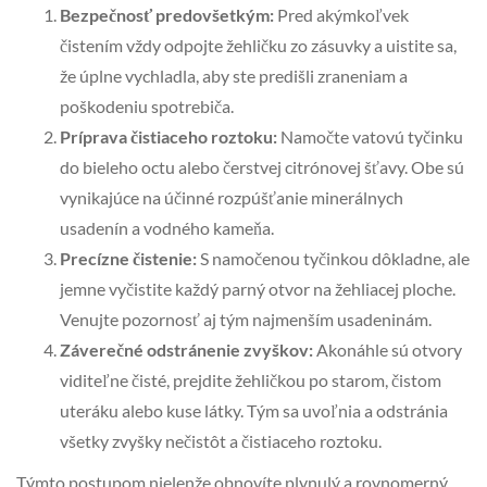
Bezpečnosť predovšetkým:
Pred akýmkoľvek
čistením vždy odpojte žehličku zo zásuvky a uistite sa,
že úplne vychladla, aby ste predišli zraneniam a
poškodeniu spotrebiča.
Príprava čistiaceho roztoku:
Namočte vatovú tyčinku
do bieleho octu alebo čerstvej citrónovej šťavy. Obe sú
vynikajúce na účinné rozpúšťanie minerálnych
usadenín a vodného kameňa.
Precízne čistenie:
S namočenou tyčinkou dôkladne, ale
jemne vyčistite každý parný otvor na žehliacej ploche.
Venujte pozornosť aj tým najmenším usadeninám.
Záverečné odstránenie zvyškov:
Akonáhle sú otvory
viditeľne čisté, prejdite žehličkou po starom, čistom
uteráku alebo kuse látky. Tým sa uvoľnia a odstránia
všetky zvyšky nečistôt a čistiaceho roztoku.
Týmto postupom nielenže obnovíte plynulý a rovnomerný