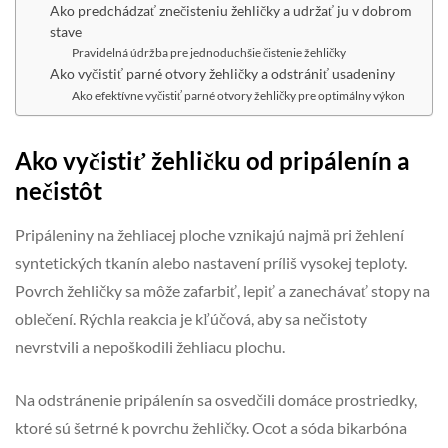
Ako predchádzať znečisteniu žehličky a udržať ju v dobrom
stave
Pravidelná údržba pre jednoduchšie čistenie žehličky
Ako vyčistiť parné otvory žehličky a odstrániť usadeniny
Ako efektívne vyčistiť parné otvory žehličky pre optimálny výkon
Ako vyčistiť žehličku od pripálenín a
nečistôt
Pripáleniny na žehliacej ploche vznikajú najmä pri žehlení
syntetických tkanín alebo nastavení príliš vysokej teploty.
Povrch žehličky sa môže zafarbiť, lepiť a zanechávať stopy na
oblečení. Rýchla reakcia je kľúčová, aby sa nečistoty
nevrstvili a nepoškodili žehliacu plochu.
Na odstránenie pripálenín sa osvedčili domáce prostriedky,
ktoré sú šetrné k povrchu žehličky. Ocot a sóda bikarbóna