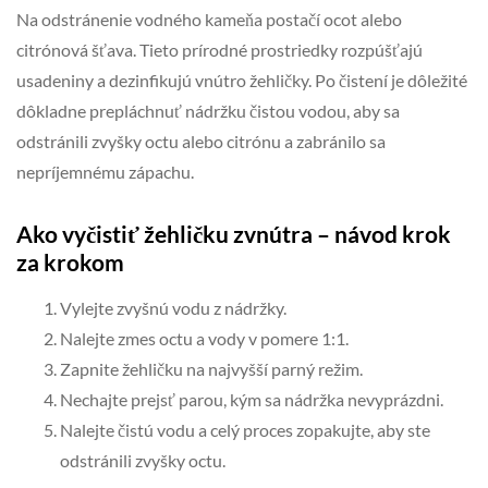
Na odstránenie vodného kameňa postačí ocot alebo
citrónová šťava. Tieto prírodné prostriedky rozpúšťajú
usadeniny a dezinfikujú vnútro žehličky. Po čistení je dôležité
dôkladne prepláchnuť nádržku čistou vodou, aby sa
odstránili zvyšky octu alebo citrónu a zabránilo sa
nepríjemnému zápachu.
Ako vyčistiť žehličku zvnútra – návod krok
za krokom
Vylejte zvyšnú vodu z nádržky.
Nalejte zmes octu a vody v pomere 1:1.
Zapnite žehličku na najvyšší parný režim.
Nechajte prejsť parou, kým sa nádržka nevyprázdni.
Nalejte čistú vodu a celý proces zopakujte, aby ste
odstránili zvyšky octu.