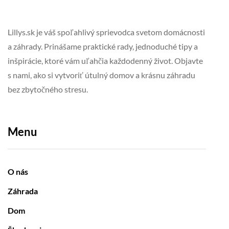
Lillys.sk je váš spoľahlivý sprievodca svetom domácnosti
a záhrady. Prinášame praktické rady, jednoduché tipy a
inšpirácie, ktoré vám uľahčia každodenný život. Objavte
s nami, ako si vytvoriť útulný domov a krásnu záhradu
bez zbytočného stresu.
Menu
O nás
Záhrada
Dom