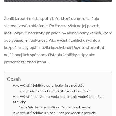
Žehlička patrí medzi spotrebiče, ktoré denne uľahčujú
starostlivosť o oblečenie. Po čase sa však na jej povrchu
môžu objaviť nečistoty, pripáleniny alebo vodný kameň, ktoré
ovplyvňujú jej funkčnosť. Ako vyčistiť žehličku rýchlo a
bezpečne, aby opäť slúžila bezchybne? Pozrite si prehľad
najúčinnejších spôsobov čistenia žehličky a tipy, ako
predchádzať znečisteniu.
Obsah
Ako vyčistiť žehličku od pripálenín a nečistôt
Postup čistenia žehličky od pripálenín krok za krokom
Ako vyčistiť nádržku na vodu a odstrániť vodný kameň zo
žehličky
Ako vyčistiť žehličku zvnútra – návod krok za krokom
Ako vyčistiť žehliacu plochu bez poškodenia povrchu