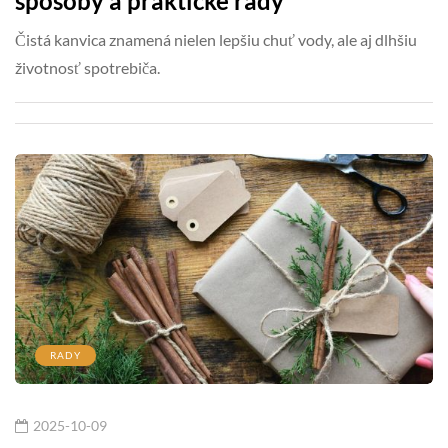
spôsoby a praktické rady
Čistá kanvica znamená nielen lepšiu chuť vody, ale aj dlhšiu
životnosť spotrebiča.
RADY
2025-10-09