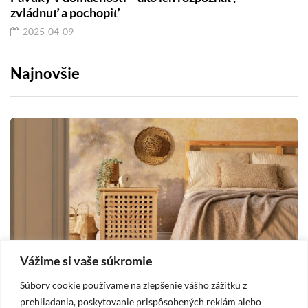
zvládnuť a pochopiť
2025-04-09
Najnovšie
Vážime si vaše súkromie
Súbory cookie používame na zlepšenie vášho zážitku z
DOM
prehliadania, poskytovanie prispôsobených reklám alebo