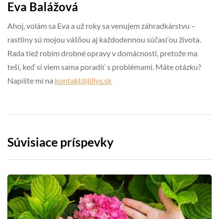
Eva Balážová
Ahoj, volám sa Eva a už roky sa venujem záhradkárstvu –
rastliny sú mojou vášňou aj každodennou súčasťou života.
Rada tiež robím drobné opravy v domácnosti, pretože ma
teší, keď si viem sama poradiť s problémami. Máte otázku?
Napíšte mi na
kontakt@lillys.sk
Súvisiace príspevky