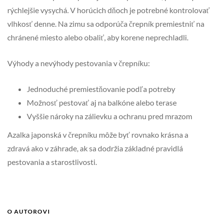
rýchlejšie vysychá. V horúcich dňoch je potrebné kontrolovať
vlhkosť denne. Na zimu sa odporúča črepník premiestniť na
chránené miesto alebo obaliť, aby korene neprechladli.
Výhody a nevýhody pestovania v črepníku:
Jednoduché premiestňovanie podľa potreby
Možnosť pestovať aj na balkóne alebo terase
Vyššie nároky na zálievku a ochranu pred mrazom
Azalka japonská v črepníku môže byť rovnako krásna a
zdravá ako v záhrade, ak sa dodržia základné pravidlá
pestovania a starostlivosti.
O AUTOROVI