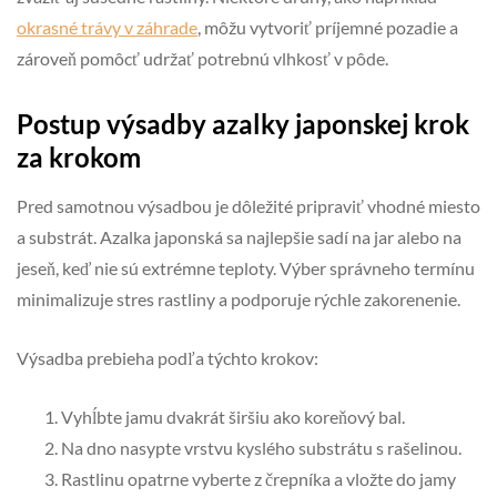
okrasné trávy v záhrade
, môžu vytvoriť príjemné pozadie a
zároveň pomôcť udržať potrebnú vlhkosť v pôde.
Postup výsadby azalky japonskej krok
za krokom
Pred samotnou výsadbou je dôležité pripraviť vhodné miesto
a substrát. Azalka japonská sa najlepšie sadí na jar alebo na
jeseň, keď nie sú extrémne teploty. Výber správneho termínu
minimalizuje stres rastliny a podporuje rýchle zakorenenie.
Výsadba prebieha podľa týchto krokov:
Vyhĺbte jamu dvakrát širšiu ako koreňový bal.
Na dno nasypte vrstvu kyslého substrátu s rašelinou.
Rastlinu opatrne vyberte z črepníka a vložte do jamy