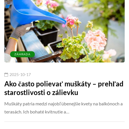
ZÁHRADA
2025-10-17
Ako často polievať muškáty – prehľad
starostlivosti o zálievku
Muškáty patria medzi najobľúbenejšie kvety na balkónoch a
terasách. Ich bohaté kvitnutie a…