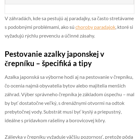
V záhradách, kde sa pestujú aj paradajky, sa často stretávame
s podobnými problémami, ako sú
choroby paradajok
, ktoré si
vyžadujú rýchlu prevenciu a účinné zásahy.
Pestovanie azalky japonskej v
črepníku – špecifiká a tipy
Azalka japonská sa výborne hodí aj na pestovanie v črepníku,
čo ocenia najmä obyvatelia bytov alebo majitelia menších
záhrad. Výber správneho črepníka je základom úspechu – mal
by byť dostatočne veľký, s drenážnymi otvormi na odtok
prebytočnej vody. Substrát musí byť kyslý a priepustný,
ideálne s prídavkom rašeliny a borovicovej kôry.
Zálievka v črepníku vyžaduje väčšiu pozornosť, pretože pôda