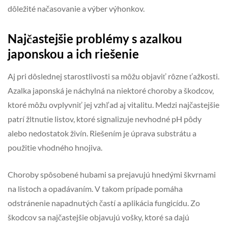
dôležité načasovanie a výber výhonkov.
Najčastejšie problémy s azalkou
japonskou a ich riešenie
Aj pri dôslednej starostlivosti sa môžu objaviť rôzne ťažkosti.
Azalka japonská je náchylná na niektoré choroby a škodcov,
ktoré môžu ovplyvniť jej vzhľad aj vitalitu. Medzi najčastejšie
patrí žltnutie listov, ktoré signalizuje nevhodné pH pôdy
alebo nedostatok živín. Riešením je úprava substrátu a
použitie vhodného hnojiva.
Choroby spôsobené hubami sa prejavujú hnedými škvrnami
na listoch a opadávaním. V takom prípade pomáha
odstránenie napadnutých častí a aplikácia fungicídu. Zo
škodcov sa najčastejšie objavujú vošky, ktoré sa dajú