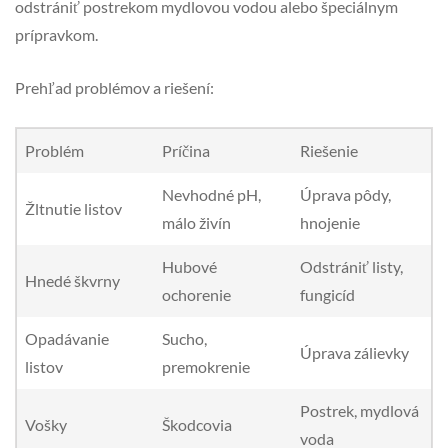
odstrániť postrekom mydlovou vodou alebo špeciálnym
prípravkom.
Prehľad problémov a riešení:
Problém
Príčina
Riešenie
Nevhodné pH,
Úprava pôdy,
Žltnutie listov
málo živín
hnojenie
Hubové
Odstrániť listy,
Hnedé škvrny
ochorenie
fungicíd
Opadávanie
Sucho,
Úprava zálievky
listov
premokrenie
Postrek, mydlová
Vošky
Škodcovia
voda