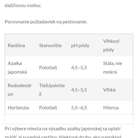
dažďovou vodou.
Porovnanie požiadaviek na pestovanie:
Vlhkosť
Rastlina
Stanovište
pH pôdy
pôdy
Azalka
Stála, nie
Polotieň
4,5–5,5
japonská
mokrá
Rododendr
Tieň/polotie
4,5–5,5
Vlhká
on
ň
Hortenzia
Polotieň
5,5–6,5
Mierna
Pri výbere miesta na výsadbu azalky japonskej sa oplatí
zvážiť aj susedné rastliny. Niektoré druhy, ako napríklad