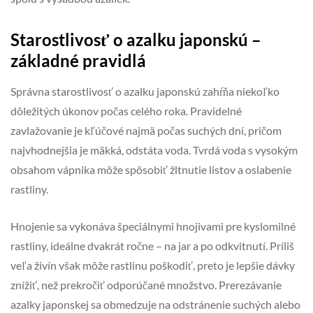
Starostlivosť o azalku japonskú –
základné pravidlá
Správna starostlivosť o azalku japonskú zahŕňa niekoľko
dôležitých úkonov počas celého roka. Pravidelné
zavlažovanie je kľúčové najmä počas suchých dní, pričom
najvhodnejšia je mäkká, odstáta voda. Tvrdá voda s vysokým
obsahom vápnika môže spôsobiť žltnutie listov a oslabenie
rastliny.
Hnojenie sa vykonáva špeciálnymi hnojivami pre kyslomilné
rastliny, ideálne dvakrát ročne – na jar a po odkvitnutí. Príliš
veľa živín však môže rastlinu poškodiť, preto je lepšie dávky
znížiť, než prekročiť odporúčané množstvo. Prerezávanie
azalky japonskej sa obmedzuje na odstránenie suchých alebo