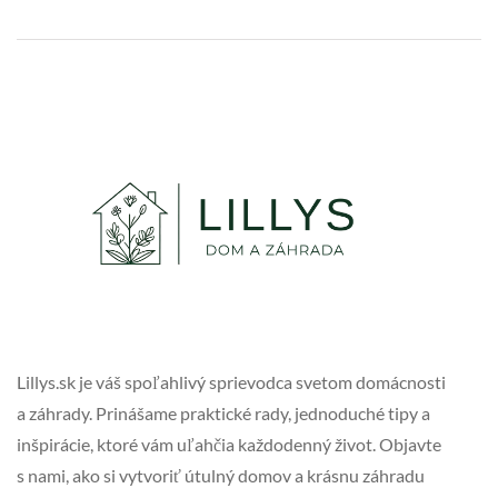
Lillys.sk je váš spoľahlivý sprievodca svetom domácnosti
a záhrady. Prinášame praktické rady, jednoduché tipy a
inšpirácie, ktoré vám uľahčia každodenný život. Objavte
s nami, ako si vytvoriť útulný domov a krásnu záhradu