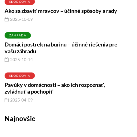
ŠKODCOVIA
Ako sa zbaviť mravcov – účinné spôsoby a rady
2025-10-09
ZÁHRADA
Domáci postrek na burinu – účinné riešenia pre
vašu záhradu
2025-10-14
ŠKODCOVIA
Pavúky v domácnosti – ako ich rozpoznať,
zvládnuť a pochopiť
2025-04-09
Najnovšie