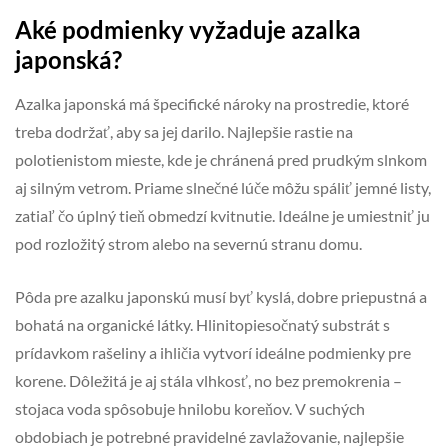
Aké podmienky vyžaduje azalka
japonská?
Azalka japonská má špecifické nároky na prostredie, ktoré
treba dodržať, aby sa jej darilo. Najlepšie rastie na
polotienistom mieste, kde je chránená pred prudkým slnkom
aj silným vetrom. Priame slnečné lúče môžu spáliť jemné listy,
zatiaľ čo úplný tieň obmedzí kvitnutie. Ideálne je umiestniť ju
pod rozložitý strom alebo na severnú stranu domu.
Pôda pre azalku japonskú musí byť kyslá, dobre priepustná a
bohatá na organické látky. Hlinitopiesočnatý substrát s
prídavkom rašeliny a ihličia vytvorí ideálne podmienky pre
korene. Dôležitá je aj stála vlhkosť, no bez premokrenia –
stojaca voda spôsobuje hnilobu koreňov. V suchých
obdobiach je potrebné pravidelné zavlažovanie, najlepšie