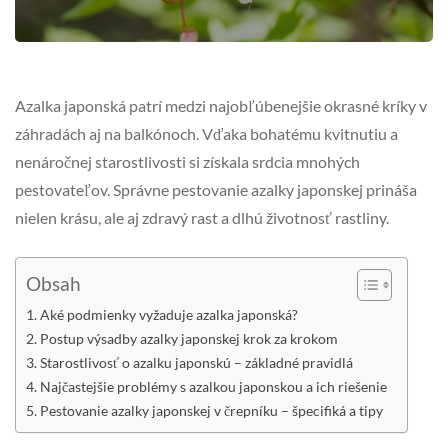
Azalka japonská patrí medzi najobľúbenejšie okrasné kríky v
záhradách aj na balkónoch. Vďaka bohatému kvitnutiu a
nenáročnej starostlivosti si získala srdcia mnohých
pestovateľov. Správne pestovanie azalky japonskej prináša
nielen krásu, ale aj zdravý rast a dlhú životnosť rastliny.
Obsah
Aké podmienky vyžaduje azalka japonská?
Postup výsadby azalky japonskej krok za krokom
Starostlivosť o azalku japonskú – základné pravidlá
Najčastejšie problémy s azalkou japonskou a ich riešenie
Pestovanie azalky japonskej v črepníku – špecifiká a tipy