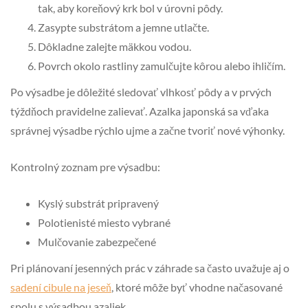
tak, aby koreňový krk bol v úrovni pôdy.
Zasypte substrátom a jemne utlačte.
Dôkladne zalejte mäkkou vodou.
Povrch okolo rastliny zamulčujte kôrou alebo ihličím.
Po výsadbe je dôležité sledovať vlhkosť pôdy a v prvých
týždňoch pravidelne zalievať. Azalka japonská sa vďaka
správnej výsadbe rýchlo ujme a začne tvoriť nové výhonky.
Kontrolný zoznam pre výsadbu:
Kyslý substrát pripravený
Polotienisté miesto vybrané
Mulčovanie zabezpečené
Pri plánovaní jesenných prác v záhrade sa často uvažuje aj o
sadení cibule na jeseň
, ktoré môže byť vhodne načasované
spolu s výsadbou azaliek.