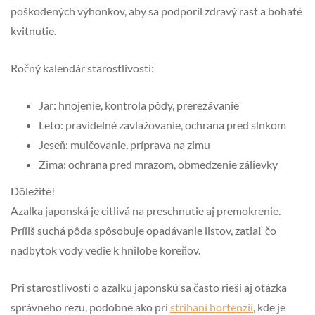
poškodených výhonkov, aby sa podporil zdravý rast a bohaté
kvitnutie.
Ročný kalendár starostlivosti:
Jar: hnojenie, kontrola pôdy, prerezávanie
Leto: pravidelné zavlažovanie, ochrana pred slnkom
Jeseň: mulčovanie, príprava na zimu
Zima: ochrana pred mrazom, obmedzenie zálievky
Dôležité!
Azalka japonská je citlivá na preschnutie aj premokrenie.
Príliš suchá pôda spôsobuje opadávanie listov, zatiaľ čo
nadbytok vody vedie k hnilobe koreňov.
Pri starostlivosti o azalku japonskú sa často rieši aj otázka
správneho rezu, podobne ako pri
strihaní hortenzií
, kde je