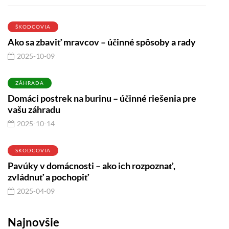
ŠKODCOVIA
Ako sa zbaviť mravcov – účinné spôsoby a rady
2025-10-09
ZÁHRADA
Domáci postrek na burinu – účinné riešenia pre
vašu záhradu
2025-10-14
ŠKODCOVIA
Pavúky v domácnosti – ako ich rozpoznať,
zvládnuť a pochopiť
2025-04-09
Najnovšie