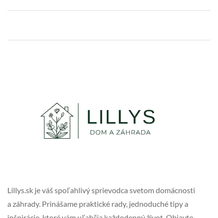
Lillys.sk je váš spoľahlivý sprievodca svetom domácnosti
a záhrady. Prinášame praktické rady, jednoduché tipy a
inšpirácie, ktoré vám uľahčia každodenný život. Objavte