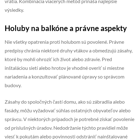
vrátia. Kombinácia viacerých metód prináša najlepšie
výsledky.
Holuby na balkóne a právne aspekty
Nie všetky opatrenia proti holubom sú povolené. Právne
predpisy chránia niektoré druhy vtákov a obmedzujú zásahy,
ktoré by mohli ohroziť ich život alebo zdravie. Pred
inštaláciou sietí alebo hrotov je vhodné overiť si miestne
nariadenia a konzultovať plánované úpravy so správcom
budovy.
Zásahy do spoločných častí domu, ako sú zábradlia alebo
fasády, môžu vyžadovať súhlas ostatných obyvateľov alebo
správcu. V niektorých prípadoch je potrebné získať povolenie
od príslušných úradov. Nedodržanie týchto pravidiel môže
viesť k pokutám alebo povinnosti odstrániť nainštalované