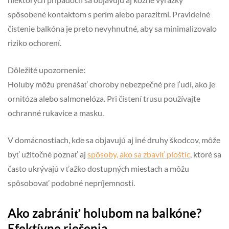
spôsobené kontaktom s perím alebo parazitmi. Pravidelné
čistenie balkóna je preto nevyhnutné, aby sa minimalizovalo
riziko ochorení.
Dôležité upozornenie:
Holuby môžu prenášať choroby nebezpečné pre ľudí, ako je
ornitóza alebo salmonelóza. Pri čistení trusu používajte
ochranné rukavice a masku.
V domácnostiach, kde sa objavujú aj iné druhy škodcov, môže
byť užitočné poznať aj
spôsoby, ako sa zbaviť ploštíc
, ktoré sa
často ukrývajú v ťažko dostupných miestach a môžu
spôsobovať podobné nepríjemnosti.
Ako zabrániť holubom na balkóne?
Efektívne riešenia