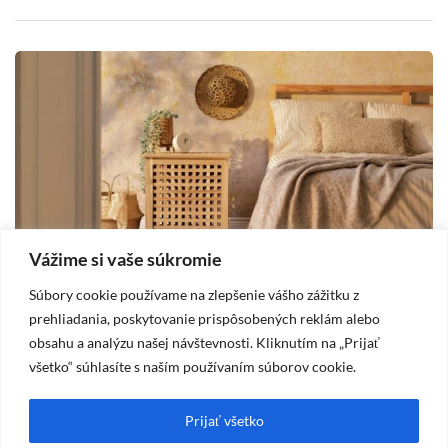
Vážime si vaše súkromie
Súbory cookie používame na zlepšenie vášho zážitku z
DOM
prehliadania, poskytovanie prispôsobených reklám alebo
obsahu a analýzu našej návštevnosti. Kliknutím na „Prijať
2025-10-19
všetko“ súhlasíte s naším používaním súborov cookie.
Vidiecka spálňa – štýl, ktorý prináša pokoj
A
a útulnosť
m
Prijať všetko