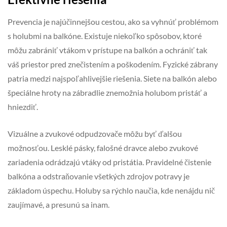
Prevencia je najúčinnejšou cestou, ako sa vyhnúť problémom
s holubmi na balkóne. Existuje niekoľko spôsobov, ktoré
môžu zabrániť vtákom v prístupe na balkón a ochrániť tak
váš priestor pred znečistením a poškodením. Fyzické zábrany
patria medzi najspoľahlivejšie riešenia. Siete na balkón alebo
špeciálne hroty na zábradlie znemožnia holubom pristáť a
hniezdiť.
Vizuálne a zvukové odpudzovače môžu byť ďalšou
možnosťou. Lesklé pásky, falošné dravce alebo zvukové
zariadenia odrádzajú vtáky od pristátia. Pravidelné čistenie
balkóna a odstraňovanie všetkých zdrojov potravy je
základom úspechu. Holuby sa rýchlo naučia, kde nenájdu nič
zaujímavé, a presunú sa inam.