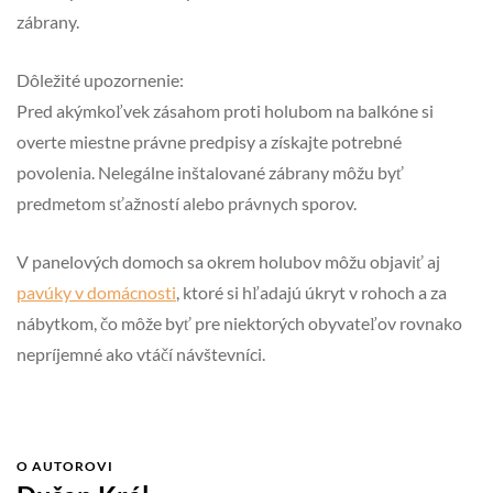
zábrany.
Dôležité upozornenie:
Pred akýmkoľvek zásahom proti holubom na balkóne si
overte miestne právne predpisy a získajte potrebné
povolenia. Nelegálne inštalované zábrany môžu byť
predmetom sťažností alebo právnych sporov.
V panelových domoch sa okrem holubov môžu objaviť aj
pavúky v domácnosti
, ktoré si hľadajú úkryt v rohoch a za
nábytkom, čo môže byť pre niektorých obyvateľov rovnako
nepríjemné ako vtáčí návštevníci.
O AUTOROVI