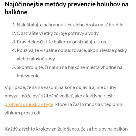
Najúčinnejšie metódy prevencie holubov na
balkóne
Nainštalujte ochrannú sieť alebo hroty na zábradlie.
Odstráňte všetky zdroje potravy a vody.
Pravidelne čistite balkón a odstraňujte trus.
Používajte vizuálne odpudzovače, ako sú lesklé pásky
alebo falošné sovy.
Skontrolujte, či nie sú na balkóne miesta vhodné na
hniezdenie.
V prípade, že sa na vašom balkóne objavia aj iné druhy
hmyzu, môže byť užitočné vedieť, ako efektívne riešiť
problém s mušky v byte
, ktoré sa často množia v teplom a
vlhkom prostredí.
Každý z týchto krokov znižuje šancu, že sa holuby na balkón