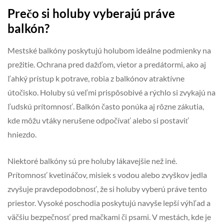
Prečo si holuby vyberajú práve
balkón?
Mestské balkóny poskytujú holubom ideálne podmienky na
prežitie. Ochrana pred dažďom, vietor a predátormi, ako aj
ľahký prístup k potrave, robia z balkónov atraktívne
útočisko. Holuby sú veľmi prispôsobivé a rýchlo si zvykajú na
ľudskú prítomnosť. Balkón často ponúka aj rôzne zákutia,
kde môžu vtáky nerušene odpočívať alebo si postaviť
hniezdo.
Niektoré balkóny sú pre holuby lákavejšie než iné.
Prítomnosť kvetináčov, misiek s vodou alebo zvyškov jedla
zvyšuje pravdepodobnosť, že si holuby vyberú práve tento
priestor. Vysoké poschodia poskytujú navyše lepší výhľad a
väčšiu bezpečnosť pred mačkami či psami. V mestách, kde je