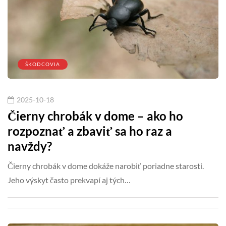
ŠKODCOVIA
2025-10-18
Čierny chrobák v dome – ako ho
rozpoznať a zbaviť sa ho raz a
navždy?
Čierny chrobák v dome dokáže narobiť poriadne starosti.
Jeho výskyt často prekvapí aj tých…