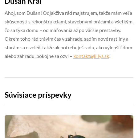
Dušan Král
Ahoj, som Dušan! Odjakživa rád majstrujem, takže mám veľa
skúseností s rekonštrukciami, stavebnými prácami a všetkým,
čo sa týka domu – od maľovania až po väčšie prestavby.
Okrem toho rád trávim čas v záhrade, sadím nové rastliny a
starám sa o zeleň, takže ak potrebuješ radu, ako vylepšiť dom
alebo záhradu, pokojne sa ozvi –
kontakt@lillys.sk
!
Súvisiace príspevky