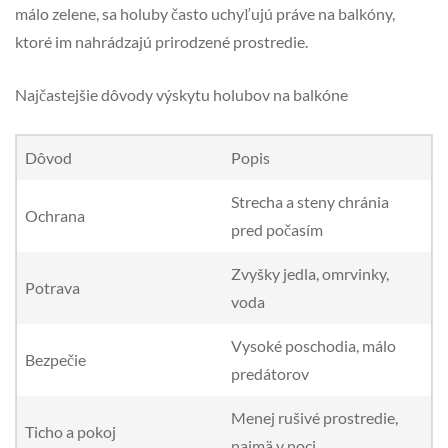
málo zelene, sa holuby často uchyľujú práve na balkóny,
ktoré im nahrádzajú prirodzené prostredie.
Najčastejšie dôvody výskytu holubov na balkóne
Dôvod
Popis
Strecha a steny chránia
Ochrana
pred počasím
Zvyšky jedla, omrvinky,
Potrava
voda
Vysoké poschodia, málo
Bezpečie
predátorov
Menej rušivé prostredie,
Ticho a pokoj
najmä v noci