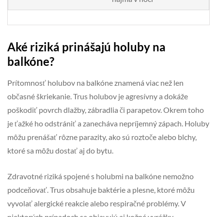
Aké riziká prinášajú holuby na
balkóne?
Prítomnosť holubov na balkóne znamená viac než len
občasné škriekanie. Trus holubov je agresívny a dokáže
poškodiť povrch dlažby, zábradlia či parapetov. Okrem toho
je ťažké ho odstrániť a zanecháva nepríjemný zápach. Holuby
môžu prenášať rôzne parazity, ako sú roztoče alebo blchy,
ktoré sa môžu dostať aj do bytu.
Zdravotné riziká spojené s holubmi na balkóne nemožno
podceňovať. Trus obsahuje baktérie a plesne, ktoré môžu
vyvolať alergické reakcie alebo respiračné problémy. V
niektorých prípadoch sa objavujú aj kožné vyrážky