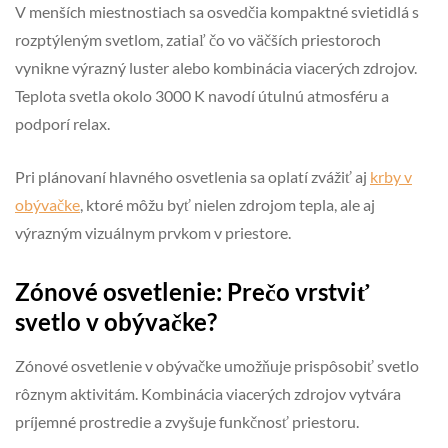
V menších miestnostiach sa osvedčia kompaktné svietidlá s
rozptýleným svetlom, zatiaľ čo vo väčších priestoroch
vynikne výrazný luster alebo kombinácia viacerých zdrojov.
Teplota svetla okolo 3000 K navodí útulnú atmosféru a
podporí relax.
Pri plánovaní hlavného osvetlenia sa oplatí zvážiť aj
krby v
obývačke
, ktoré môžu byť nielen zdrojom tepla, ale aj
výrazným vizuálnym prvkom v priestore.
Zónové osvetlenie: Prečo vrstviť
svetlo v obývačke?
Zónové osvetlenie v obývačke umožňuje prispôsobiť svetlo
rôznym aktivitám. Kombinácia viacerých zdrojov vytvára
príjemné prostredie a zvyšuje funkčnosť priestoru.