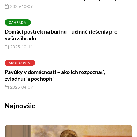
2025-10-09
ZÁHRADA
Domáci postrek na burinu – účinné riešenia pre
vašu záhradu
2025-10-14
ŠKODCOVIA
Pavúky v domácnosti – ako ich rozpoznať,
zvládnuť a pochopiť
2025-04-09
Najnovšie