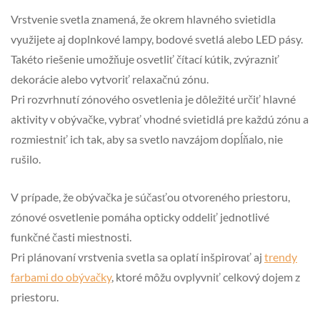
Vrstvenie svetla znamená, že okrem hlavného svietidla
využijete aj doplnkové lampy, bodové svetlá alebo LED pásy.
Takéto riešenie umožňuje osvetliť čítací kútik, zvýrazniť
dekorácie alebo vytvoriť relaxačnú zónu.
Pri rozvrhnutí zónového osvetlenia je dôležité určiť hlavné
aktivity v obývačke, vybrať vhodné svietidlá pre každú zónu a
rozmiestniť ich tak, aby sa svetlo navzájom dopĺňalo, nie
rušilo.
V prípade, že obývačka je súčasťou otvoreného priestoru,
zónové osvetlenie pomáha opticky oddeliť jednotlivé
funkčné časti miestnosti.
Pri plánovaní vrstvenia svetla sa oplatí inšpirovať aj
trendy
farbami do obývačky
, ktoré môžu ovplyvniť celkový dojem z
priestoru.