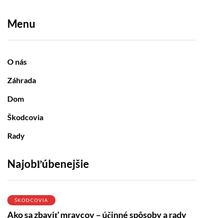
Menu
O nás
Záhrada
Dom
Škodcovia
Rady
Najobľúbenejšie
ŠKODCOVIA
Ako sa zbaviť mravcov – účinné spôsoby a rady