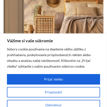
Vážime si vaše súkromie
Súbory cookie používame na zlepšenie vášho zážitku z
DOM
prehliadania, poskytovanie prispôsobených reklám alebo
obsahu a analýzu našej návštevnosti. Kliknutím na „Prijať
2025-10-19
všetko“ súhlasíte s naším používaním súborov cookie.
Vidiecka spálňa – štýl, ktorý prináša pokoj
A
a útulnosť
m
Prijať všetko
Prispôsobiť
Máte otázku? Napíšte mi na
kontakt@lillys.sk
Odmietnuť