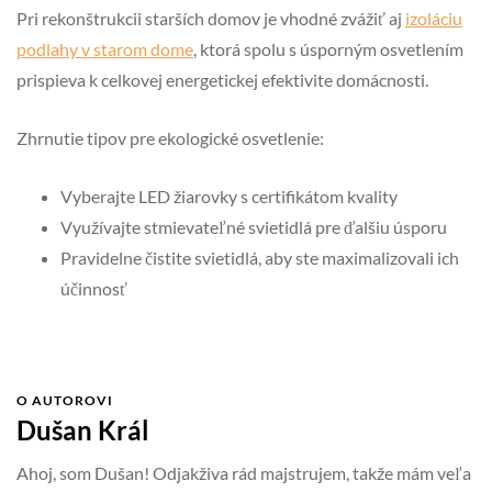
Pri rekonštrukcii starších domov je vhodné zvážiť aj
izoláciu
podlahy v starom dome
, ktorá spolu s úsporným osvetlením
prispieva k celkovej energetickej efektivite domácnosti.
Zhrnutie tipov pre ekologické osvetlenie:
Vyberajte LED žiarovky s certifikátom kvality
Využívajte stmievateľné svietidlá pre ďalšiu úsporu
Pravidelne čistite svietidlá, aby ste maximalizovali ich
účinnosť
O AUTOROVI
Dušan Král
Ahoj, som Dušan! Odjakživa rád majstrujem, takže mám veľa