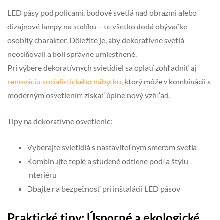
LED pásy pod policami, bodové svetlá nad obrazmi alebo
dizajnové lampy na stolíku – to všetko dodá obývačke
osobitý charakter. Dôležité je, aby dekoratívne svetlá
neoslňovali a boli správne umiestnené.
Pri výbere dekoratívnych svietidiel sa oplatí zohľadniť aj
renováciu socialistického nábytku
, ktorý môže v kombinácii s
moderným osvetlením získať úplne nový vzhľad.
Tipy na dekoratívne osvetlenie:
Vyberajte svietidlá s nastaviteľným smerom svetla
Kombinujte teplé a studené odtiene podľa štýlu
interiéru
Dbajte na bezpečnosť pri inštalácii LED pásov
Praktické tipy: Úsporné a ekologické