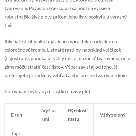
tvarovanie. Pagaštan (Aesculus) sa hodí na vyššie a
robustnejšie živé ploty, pričom jeho listy poskytujú výrazný
tieň.
Ihličnaté druhy, ako tuja alebo cypruštek, sú ideálne na
celoročné súkromie. Listnaté rastliny, napríklad vtáčí zob
(Ligustrum), ponúkajú rýchly rast a možnosť tvarovania, no v
zime môžu stratiť časť listov. Výber závisí aj od toho, či
preferujete prirodzený vzhľad alebo presne tvarované línie.
Porovnanie vybraných rastlín na živý plot:
Výška
Rýchlosť
Druh
Vždyzelený
(m)
rastu
Tuja