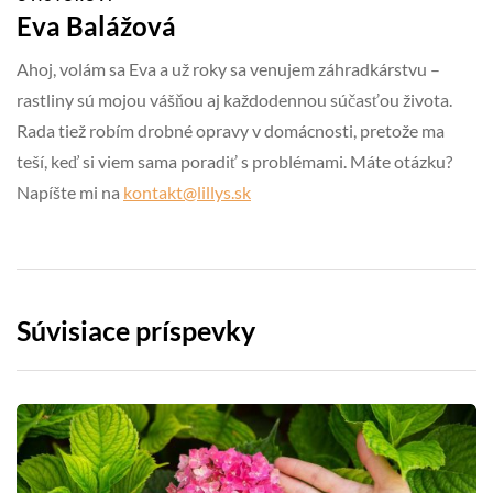
Eva Balážová
Ahoj, volám sa Eva a už roky sa venujem záhradkárstvu –
rastliny sú mojou vášňou aj každodennou súčasťou života.
Rada tiež robím drobné opravy v domácnosti, pretože ma
teší, keď si viem sama poradiť s problémami. Máte otázku?
Napíšte mi na
kontakt@lillys.sk
Súvisiace príspevky