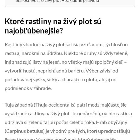
Starostlivosť o živý plot – základné pravidlá
Ktoré rastliny na živý plot sú
najobľúbenejšie?
Rastliny vhodné na živý plot sa líšia vzhľadom, rýchlosťou
rastu aj nárokmi na údržbu. Niektoré druhy sú vždyzelené,
iné zhadzujú listy na jeseň, no všetky majú spoločný cieľ –
vytvoriť hustú, nepriehľadnú bariéru. Výber závisí od
požadovanej výšky, šírky a charakteru plota, ale aj od
podmienok v záhrade.
Tuja západná (Thuja occidentalis) patrí medzi najčastejšie
vysádzané rastliny na živý plot. Je nenáročná, rýchlo rastie a
udržiava si zelenú farbu počas celého roka. Hrab obyčajný
(Carpinus betulus) je vhodný pre tých, ktorí uprednostňujú
listnaté druhy. Vytvára hustý plot, ktorý dobre znáša