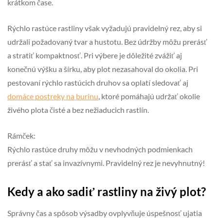
krátkom čase.
Rýchlo rastúce rastliny však vyžadujú pravidelný rez, aby si
udržali požadovaný tvar a hustotu. Bez údržby môžu prerásť
a stratiť kompaktnosť. Pri výbere je dôležité zvážiť aj
konečnú výšku a šírku, aby plot nezasahoval do okolia. Pri
pestovaní rýchlo rastúcich druhov sa oplatí sledovať aj
domáce postreky na burinu
, ktoré pomáhajú udržať okolie
živého plota čisté a bez nežiaducich rastlín.
Rámček:
Rýchlo rastúce druhy môžu v nevhodných podmienkach
prerásť a stať sa invazívnymi. Pravidelný rez je nevyhnutný!
Kedy a ako sadiť rastliny na živý plot?
Správny čas a spôsob výsadby ovplyvňuje úspešnosť ujatia