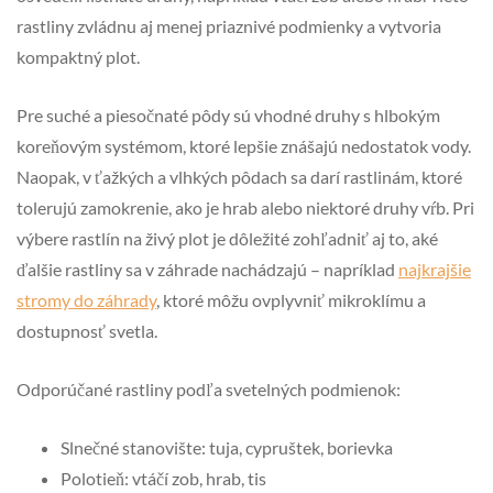
rastliny zvládnu aj menej priaznivé podmienky a vytvoria
kompaktný plot.
Pre suché a piesočnaté pôdy sú vhodné druhy s hlbokým
koreňovým systémom, ktoré lepšie znášajú nedostatok vody.
Naopak, v ťažkých a vlhkých pôdach sa darí rastlinám, ktoré
tolerujú zamokrenie, ako je hrab alebo niektoré druhy vŕb. Pri
výbere rastlín na živý plot je dôležité zohľadniť aj to, aké
ďalšie rastliny sa v záhrade nachádzajú – napríklad
najkrajšie
stromy do záhrady
, ktoré môžu ovplyvniť mikroklímu a
dostupnosť svetla.
Odporúčané rastliny podľa svetelných podmienok:
Slnečné stanovište: tuja, cypruštek, borievka
Polotieň: vtáčí zob, hrab, tis