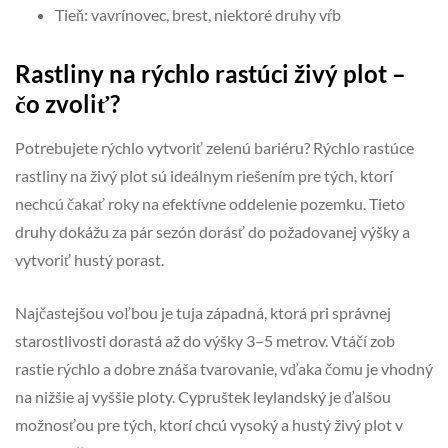
Tieň: vavrínovec, brest, niektoré druhy vŕb
Rastliny na rýchlo rastúci živý plot –
čo zvoliť?
Potrebujete rýchlo vytvoriť zelenú bariéru? Rýchlo rastúce
rastliny na živý plot sú ideálnym riešením pre tých, ktorí
nechcú čakať roky na efektívne oddelenie pozemku. Tieto
druhy dokážu za pár sezón dorásť do požadovanej výšky a
vytvoriť hustý porast.
Najčastejšou voľbou je tuja západná, ktorá pri správnej
starostlivosti dorastá až do výšky 3–5 metrov. Vtáčí zob
rastie rýchlo a dobre znáša tvarovanie, vďaka čomu je vhodný
na nižšie aj vyššie ploty. Cypruštek leylandský je ďalšou
možnosťou pre tých, ktorí chcú vysoký a hustý živý plot v