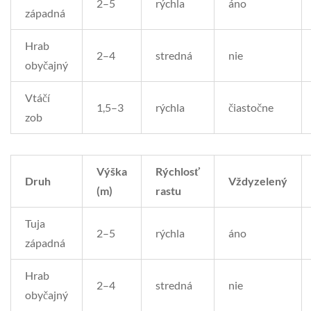
2–5
rýchla
áno
západná
Hrab
2–4
stredná
nie
obyčajný
Vtáčí
1,5–3
rýchla
čiastočne
zob
Výška
Rýchlosť
Druh
Vždyzelený
(m)
rastu
Tuja
2–5
rýchla
áno
západná
Hrab
2–4
stredná
nie
obyčajný