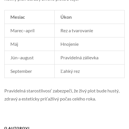
Mesiac
Úkon
Marec–apríl
Rez a tvarovanie
Máj
Hnojenie
Jún–august
Pravidelná zálievka
September
Ľahký rez
Pravidelná starostlivosť zabezpečí, že živý plot bude hustý,
zdravý a esteticky príťažlivý počas celého roka.
O AUTOROVI