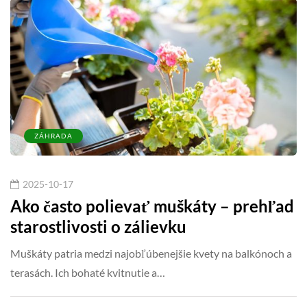
ZÁHRADA
2025-10-17
Ako často polievať muškáty – prehľad
starostlivosti o zálievku
Muškáty patria medzi najobľúbenejšie kvety na balkónoch a
terasách. Ich bohaté kvitnutie a…