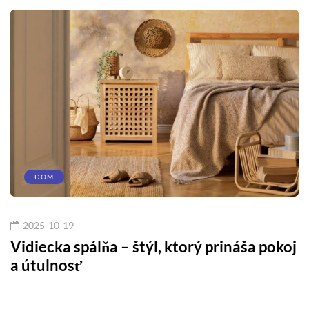
DOM
2025-10-19
Vidiecka spálňa – štýl, ktorý prináša pokoj
A
a útulnosť
m