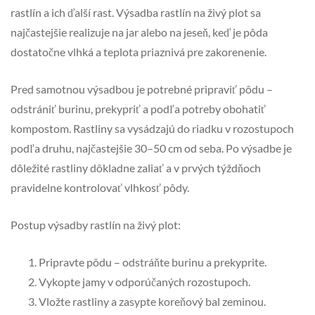
rastlín a ich ďalší rast. Výsadba rastlín na živý plot sa
najčastejšie realizuje na jar alebo na jeseň, keď je pôda
dostatočne vlhká a teplota priaznivá pre zakorenenie.
Pred samotnou výsadbou je potrebné pripraviť pôdu –
odstrániť burinu, prekypriť a podľa potreby obohatiť
kompostom. Rastliny sa vysádzajú do riadku v rozostupoch
podľa druhu, najčastejšie 30–50 cm od seba. Po výsadbe je
dôležité rastliny dôkladne zaliať a v prvých týždňoch
pravidelne kontrolovať vlhkosť pôdy.
Postup výsadby rastlín na živý plot:
Pripravte pôdu – odstráňte burinu a prekyprite.
Vykopte jamy v odporúčaných rozostupoch.
Vložte rastliny a zasypte koreňový bal zeminou.