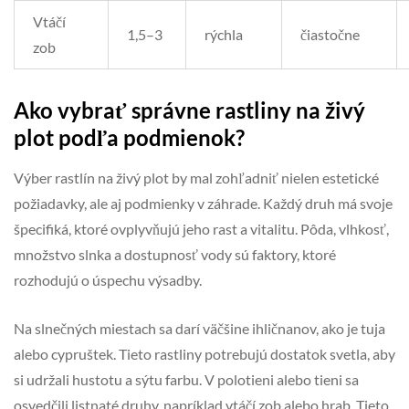
Vtáčí
1,5–3
rýchla
čiastočne
zob
Ako vybrať správne rastliny na živý
plot podľa podmienok?
Výber rastlín na živý plot by mal zohľadniť nielen estetické
požiadavky, ale aj podmienky v záhrade. Každý druh má svoje
špecifiká, ktoré ovplyvňujú jeho rast a vitalitu. Pôda, vlhkosť,
množstvo slnka a dostupnosť vody sú faktory, ktoré
rozhodujú o úspechu výsadby.
Na slnečných miestach sa darí väčšine ihličnanov, ako je tuja
alebo cypruštek. Tieto rastliny potrebujú dostatok svetla, aby
si udržali hustotu a sýtu farbu. V polotieni alebo tieni sa
osvedčili listnaté druhy, napríklad vtáčí zob alebo hrab. Tieto