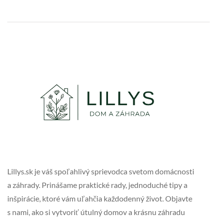
Lillys.sk je váš spoľahlivý sprievodca svetom domácnosti
a záhrady. Prinášame praktické rady, jednoduché tipy a
inšpirácie, ktoré vám uľahčia každodenný život. Objavte
s nami, ako si vytvoriť útulný domov a krásnu záhradu