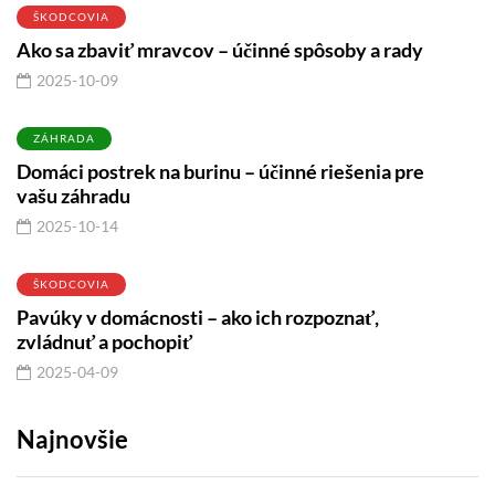
ŠKODCOVIA
Ako sa zbaviť mravcov – účinné spôsoby a rady
2025-10-09
ZÁHRADA
Domáci postrek na burinu – účinné riešenia pre
vašu záhradu
2025-10-14
ŠKODCOVIA
Pavúky v domácnosti – ako ich rozpoznať,
zvládnuť a pochopiť
2025-04-09
Najnovšie