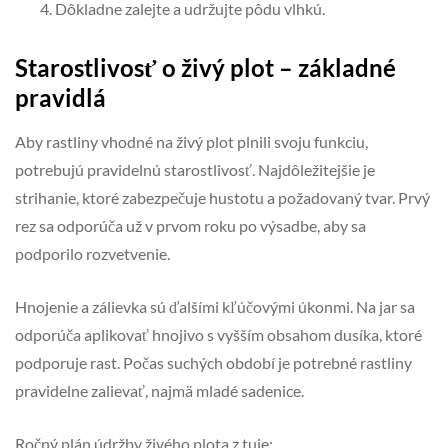
Dôkladne zalejte a udržujte pôdu vlhkú.
Starostlivosť o živý plot – základné
pravidlá
Aby rastliny vhodné na živý plot plnili svoju funkciu,
potrebujú pravidelnú starostlivosť. Najdôležitejšie je
strihanie, ktoré zabezpečuje hustotu a požadovaný tvar. Prvý
rez sa odporúča už v prvom roku po výsadbe, aby sa
podporilo rozvetvenie.
Hnojenie a zálievka sú ďalšími kľúčovými úkonmi. Na jar sa
odporúča aplikovať hnojivo s vyšším obsahom dusíka, ktoré
podporuje rast. Počas suchých období je potrebné rastliny
pravidelne zalievať, najmä mladé sadenice.
Ročný plán údržby živého plota z tuje: