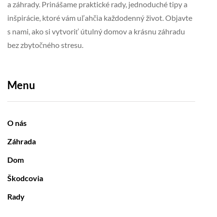
a záhrady. Prinášame praktické rady, jednoduché tipy a
inšpirácie, ktoré vám uľahčia každodenný život. Objavte
s nami, ako si vytvoriť útulný domov a krásnu záhradu
bez zbytočného stresu.
Menu
O nás
Záhrada
Dom
Škodcovia
Rady