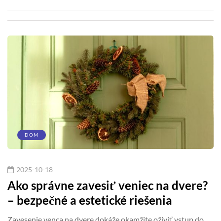
DOM
2025-10-18
Ako správne zavesiť veniec na dvere?
– bezpečné a estetické riešenia
Zavesenie venca na dvere dokáže okamžite oživiť vstup do