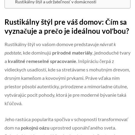
Rustikálny štýl a udržateľnosť v domácnosti
Rustikálny štýl pre váš domov: Čím sa
vyznačuje a prečo je ideálnou voľbou?
Rustikálny štýl vo vašom domove predstavuje
návrat k
podstate
, kde dominujú
prírodné materiály
, jednoduché tvary
a
kvalitné remeselné spracovanie
. Inšpiráciu čerpá z
vidieckych usadlostí, kde sa stretávame s mohutným drevom,
drsným kameňom a kovovými prvkami. Práve vďaka nim
priestor pôsobí autenticky, prirodzene a mimoriadne útulne,
vytvárajúc pocit pohody, ktorá je pre moderné bývanie taká
kľúčová.
Jeho rastúca popularita spočíva v schopnosti transformovať
dom na
pokojnú oázu
uprostred uponáhľaného sveta.