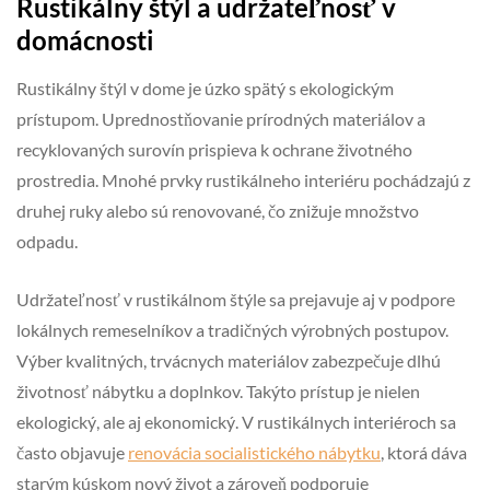
Rustikálny štýl a udržateľnosť v
domácnosti
Rustikálny štýl v dome je úzko spätý s ekologickým
prístupom. Uprednostňovanie prírodných materiálov a
recyklovaných surovín prispieva k ochrane životného
prostredia. Mnohé prvky rustikálneho interiéru pochádzajú z
druhej ruky alebo sú renovované, čo znižuje množstvo
odpadu.
Udržateľnosť v rustikálnom štýle sa prejavuje aj v podpore
lokálnych remeselníkov a tradičných výrobných postupov.
Výber kvalitných, trvácnych materiálov zabezpečuje dlhú
životnosť nábytku a doplnkov. Takýto prístup je nielen
ekologický, ale aj ekonomický. V rustikálnych interiéroch sa
často objavuje
renovácia socialistického nábytku
, ktorá dáva
starým kúskom nový život a zároveň podporuje