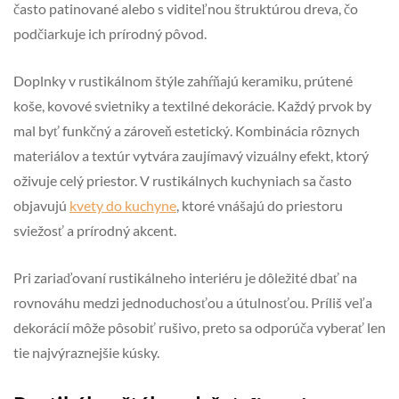
často patinované alebo s viditeľnou štruktúrou dreva, čo
podčiarkuje ich prírodný pôvod.
Doplnky v rustikálnom štýle zahŕňajú keramiku, prútené
koše, kovové svietniky a textilné dekorácie. Každý prvok by
mal byť funkčný a zároveň estetický. Kombinácia rôznych
materiálov a textúr vytvára zaujímavý vizuálny efekt, ktorý
oživuje celý priestor. V rustikálnych kuchyniach sa často
objavujú
kvety do kuchyne
, ktoré vnášajú do priestoru
sviežosť a prírodný akcent.
Pri zariaďovaní rustikálneho interiéru je dôležité dbať na
rovnováhu medzi jednoduchosťou a útulnosťou. Príliš veľa
dekorácií môže pôsobiť rušivo, preto sa odporúča vyberať len
tie najvýraznejšie kúsky.