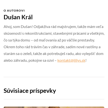
O AUTOROVI
Dušan Král
Ahoj, som Dušan! Odjakživa rád majstrujem, takže mám veľa
skúseností s rekonštrukciami, stavebnými prácami a všetkým,
čo sa týka domu – od maľovania až po väčšie prestavby.
Okrem toho rád trávim čas v záhrade, sadím nové rastliny a
starám sa o zeleň, takže ak potrebuješ radu, ako vylepšiť dom
alebo záhradu, pokojne sa ozvi –
kontakt@lillys.sk
!
Súvisiace príspevky