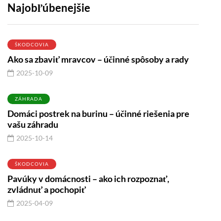
Najobľúbenejšie
ŠKODCOVIA
Ako sa zbaviť mravcov – účinné spôsoby a rady
2025-10-09
ZÁHRADA
Domáci postrek na burinu – účinné riešenia pre
vašu záhradu
2025-10-14
ŠKODCOVIA
Pavúky v domácnosti – ako ich rozpoznať,
zvládnuť a pochopiť
2025-04-09