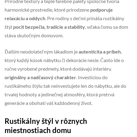
Prírodné textúry a teplé farebné palety spoločne tvoria
harmonické prostredie, ktoré prirodzene
podporuje
relaxáciu a oddych
. Pre rodiny s deťmi prináša rustikálny
štýl
pocit bezpečia, tradície a stability
, vďaka čomu sa dom
stáva skutočným domovom.
Ďalším neodolateľným lákadlom je
autenticita a príbeh
,
ktorý každý kúsok nábytku či dekorácie nesie. Často ide o
ručne vyrobené predmety, ktoré dodávajú interiéru
originálny a nadčasový charakter
. Investíciou do
rustikálneho štýlu tak neinvestujete len do nábytku, ale do
trvalej hodnoty a jedinečnej atmosféry, ktorá pretrvá
generácie a obohatí váš každodenný život.
Rustikálny štýl v rôznych
miestnostiach domu