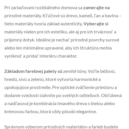
Pri zariaďovaní rustikálneho domova sa
zamerajte na
prírodné materiály. Kľúčové sú drevo, kameň, ľan a bavlna –
tieto materiály tvoria základ autenticity.
Vyberajte si
materiály nielen pre ich estetiku, ale aj pre ich trvácnosť a
príjemný dotyk. Ideálne je nechať prírodné povrchy surové
alebo len minimálne upravené, aby ich štruktúra mohla
vyniknúť a pridať interiéru charakter.
Základom farebnej palety sú
zemité tóny. Voľte béžovú,
hnedú, sivú a zelenú, ktoré vytvoria harmonické a
upokojujúce prostredie. Pre optické zväčšenie priestoru a
dodanie sviežosti siahnite po svetlých odtieňoch. Obľúbená
a nadčasová je kombinácia tmavého dreva s bielou alebo
krémovou farbou, ktorá vždy pôsobí elegantne.
Správnym výberom prírodných materiálov a farieb budete