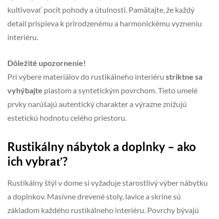
kultivovať pocit pohody a útulnosti. Pamätajte, že každý
detail prispieva k prirodzenému a harmonickému vyzneniu
interiéru.
Dôležité upozornenie!
Pri výbere materiálov do rustikálneho interiéru
striktne sa
vyhýbajte
plastom a syntetickým povrchom. Tieto umelé
prvky narúšajú autentický charakter a výrazne znižujú
estetickú hodnotu celého priestoru.
Rustikálny nábytok a doplnky – ako
ich vybrať?
Rustikálny štýl v dome si vyžaduje starostlivý výber nábytku
a doplnkov. Masívne drevené stoly, lavice a skrine sú
základom každého rustikálneho interiéru. Povrchy bývajú