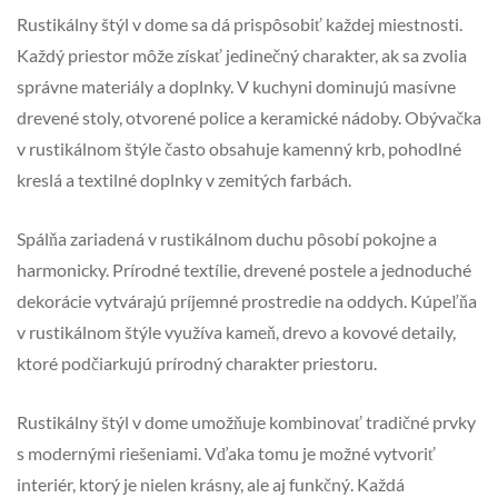
Rustikálny štýl v dome sa dá prispôsobiť každej miestnosti.
Každý priestor môže získať jedinečný charakter, ak sa zvolia
správne materiály a doplnky. V kuchyni dominujú masívne
drevené stoly, otvorené police a keramické nádoby. Obývačka
v rustikálnom štýle často obsahuje kamenný krb, pohodlné
kreslá a textilné doplnky v zemitých farbách.
Spálňa zariadená v rustikálnom duchu pôsobí pokojne a
harmonicky. Prírodné textílie, drevené postele a jednoduché
dekorácie vytvárajú príjemné prostredie na oddych. Kúpeľňa
v rustikálnom štýle využíva kameň, drevo a kovové detaily,
ktoré podčiarkujú prírodný charakter priestoru.
Rustikálny štýl v dome umožňuje kombinovať tradičné prvky
s modernými riešeniami. Vďaka tomu je možné vytvoriť
interiér, ktorý je nielen krásny, ale aj funkčný. Každá