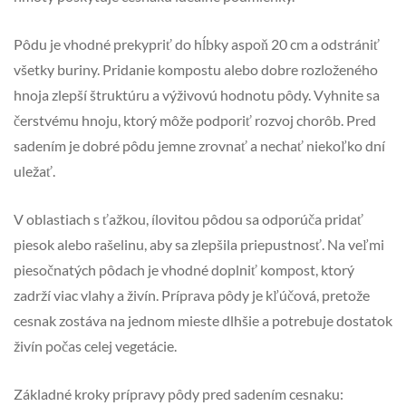
Pôdu je vhodné prekypriť do hĺbky aspoň 20 cm a odstrániť
všetky buriny. Pridanie kompostu alebo dobre rozloženého
hnoja zlepší štruktúru a výživovú hodnotu pôdy. Vyhnite sa
čerstvému hnoju, ktorý môže podporiť rozvoj chorôb. Pred
sadením je dobré pôdu jemne zrovnať a nechať niekoľko dní
uležať.
V oblastiach s ťažkou, ílovitou pôdou sa odporúča pridať
piesok alebo rašelinu, aby sa zlepšila priepustnosť. Na veľmi
piesočnatých pôdach je vhodné doplniť kompost, ktorý
zadrží viac vlahy a živín. Príprava pôdy je kľúčová, pretože
cesnak zostáva na jednom mieste dlhšie a potrebuje dostatok
živín počas celej vegetácie.
Základné kroky prípravy pôdy pred sadením cesnaku: