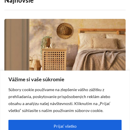
Najnovšie
Vážime si vaše súkromie
Súbory cookie používame na zlepšenie vášho zážitku z
DOM
prehliadania, poskytovanie prispôsobených reklám alebo
obsahu a analýzu našej návštevnosti. Kliknutím na „Prijať
2025-10-19
všetko“ súhlasíte s naším používaním súborov cookie.
Vidiecka spálňa – štýl, ktorý prináša pokoj
A
a útulnosť
m
Prijať všetko