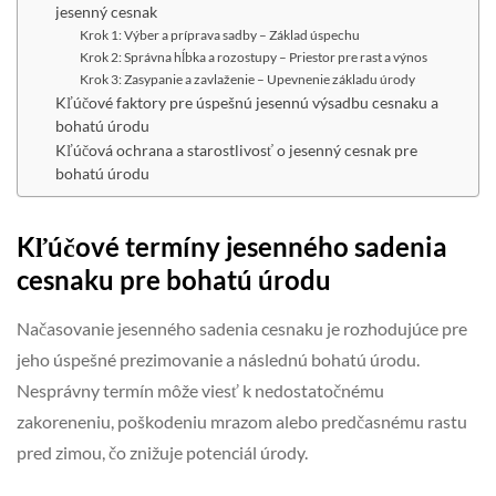
jesenný cesnak
Krok 1: Výber a príprava sadby – Základ úspechu
Krok 2: Správna hĺbka a rozostupy – Priestor pre rast a výnos
Krok 3: Zasypanie a zavlaženie – Upevnenie základu úrody
Kľúčové faktory pre úspešnú jesennú výsadbu cesnaku a
bohatú úrodu
Kľúčová ochrana a starostlivosť o jesenný cesnak pre
bohatú úrodu
Kľúčové termíny jesenného sadenia
cesnaku pre bohatú úrodu
Načasovanie jesenného sadenia cesnaku je rozhodujúce pre
jeho úspešné prezimovanie a následnú bohatú úrodu.
Nesprávny termín môže viesť k nedostatočnému
zakoreneniu, poškodeniu mrazom alebo predčasnému rastu
pred zimou, čo znižuje potenciál úrody.