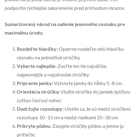
podporíte rýchlejšie zakorenenie pred príchodom mrazov.
Sumarizovaný návod na sadenie jesenného cesnaku pre
maximálnu úrodu:
Rozdeľte hlavičky:
Opatrne rozdeľte celú hlavičku
cesnaku na jednotlivé strúčiky.
Vyberte najlepšie:
Zvoľte len tie najväčšie,
najpevnejšie a najzdravšie strúčiky.
Pripravte jamky:
Vytvorte jamky do hĺbky 5–8 cm.
Orientácia strúčika:
Vložte strúčiky do jamiek špičkou
(užšou časťou) nahor.
Dodržujte rozostupy:
Uistite sa, že sú medzi strúčikmi
rozostupy 10–15 cm a medzi riadkami 25–30 cm.
Prikryte pôdou:
Zasypte strúčiky pôdou a jemne ju
pritlačte.