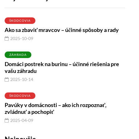
ŠKODCOVIA
Ako sa zbaviť mravcov – účinné spôsoby a rady
2025-10-09
ZÁHRADA
Domáci postrek na burinu – účinné riešenia pre
vašu záhradu
2025-10-14
ŠKODCOVIA
Pavúky v domácnosti – ako ich rozpoznať,
zvládnuť a pochopiť
2025-04-09