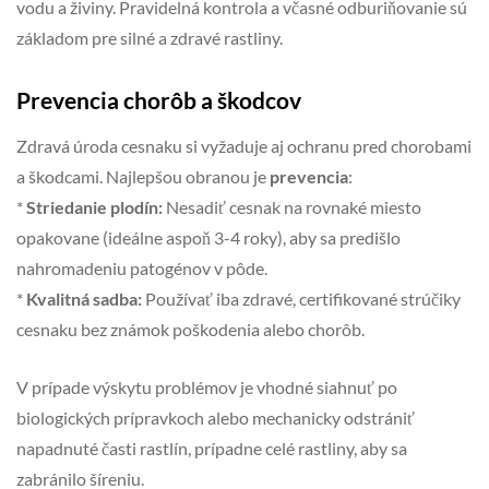
vodu a živiny. Pravidelná kontrola a včasné odburiňovanie sú
základom pre silné a zdravé rastliny.
Prevencia chorôb a škodcov
Zdravá úroda cesnaku si vyžaduje aj ochranu pred chorobami
a škodcami. Najlepšou obranou je
prevencia
:
*
Striedanie plodín:
Nesadiť cesnak na rovnaké miesto
opakovane (ideálne aspoň 3-4 roky), aby sa predišlo
nahromadeniu patogénov v pôde.
*
Kvalitná sadba:
Používať iba zdravé, certifikované strúčiky
cesnaku bez známok poškodenia alebo chorôb.
V prípade výskytu problémov je vhodné siahnuť po
biologických prípravkoch alebo mechanicky odstrániť
napadnuté časti rastlín, prípadne celé rastliny, aby sa
zabránilo šíreniu.