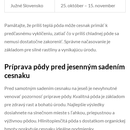
Južné Slovensko
25. október – 15. november
Pamätajte, že príliš teplá pôda môže cesnak primäť k
predčasnému vyklíčeniu, zatiaľ čo v príliš chladnej pôde sa
nemusí dostatočne zakoreniť. Správne načasovanie je
základom pre silné rastliny a vynikajúcu úrodu.
Príprava pôdy pred jesenným sadením
cesnaku
Pred samotným sadením cesnaku na jeseň je nevyhnutné
venovať pozornosť príprave pôdy. Kvalitná pôda je základom
pre zdravý rast a bohatú úrodu. Najlepšie výsledky
dosiahnete na slnečnom mieste s ľahkou, priepustnou a
výživnou pôdou. Hlinitopiesčitá pôda s dostatkom organickej
hmoty poskytuje cesnaku ideálne podmienky.