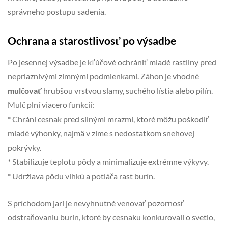
správneho postupu sadenia.
Ochrana a starostlivosť po výsadbe
Po jesennej výsadbe je kľúčové ochrániť mladé rastliny pred
nepriaznivými zimnými podmienkami. Záhon je vhodné
mulčovať
hrubšou vrstvou slamy, suchého lístia alebo pilín.
Mulč plní viacero funkcií:
* Chráni cesnak pred silnými mrazmi, ktoré môžu poškodiť
mladé výhonky, najmä v zime s nedostatkom snehovej
pokrývky.
* Stabilizuje teplotu pôdy a minimalizuje extrémne výkyvy.
* Udržiava pôdu vlhkú a potláča rast burín.
S príchodom jari je nevyhnutné venovať pozornosť
odstraňovaniu burín, ktoré by cesnaku konkurovali o svetlo,