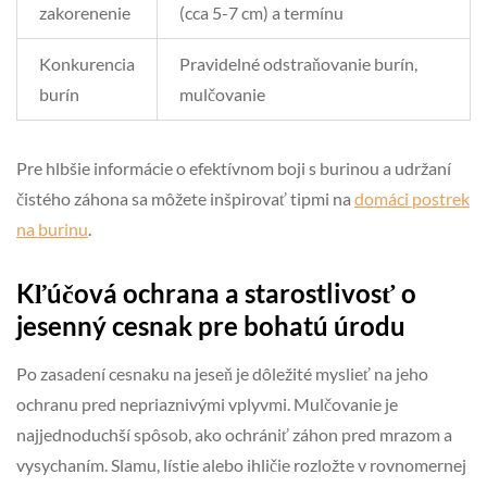
zakorenenie
(cca 5-7 cm) a termínu
Konkurencia
Pravidelné odstraňovanie burín,
burín
mulčovanie
Pre hlbšie informácie o efektívnom boji s burinou a udržaní
čistého záhona sa môžete inšpirovať tipmi na
domáci postrek
na burinu
.
Kľúčová ochrana a starostlivosť o
jesenný cesnak pre bohatú úrodu
Po zasadení cesnaku na jeseň je dôležité myslieť na jeho
ochranu pred nepriaznivými vplyvmi. Mulčovanie je
najjednoduchší spôsob, ako ochrániť záhon pred mrazom a
vysychaním. Slamu, lístie alebo ihličie rozložte v rovnomernej