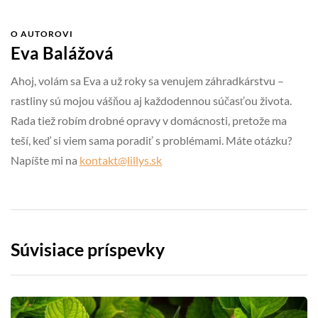
O AUTOROVI
Eva Balážová
Ahoj, volám sa Eva a už roky sa venujem záhradkárstvu –
rastliny sú mojou vášňou aj každodennou súčasťou života.
Rada tiež robím drobné opravy v domácnosti, pretože ma
teší, keď si viem sama poradiť s problémami. Máte otázku?
Napíšte mi na
kontakt@lillys.sk
Súvisiace príspevky