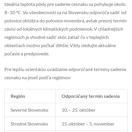
Ideálna teplota pôdy pre sadenie cesnaku sa pohybuje okolo
8–10 °C. Vo všeobecnosti sa na Slovensku odporúča sadiť od
polovice októbra do polovice novembra, avšak presný termín
závisí od lokálnych klimatických podmienok. V chladnejších
regiónoch je vhodné sadiť skôr, zatiaľ čo v teplejších
oblastiach možno počkať dlhšie. Vždy sledujte aktuálne
počasie a predpovede.
Pre lepšiu orientáciu uvádzame odporúčané termíny sadenia
cesnaku na jeseň podľa regiónov:
Región
Odporúčaný termín sadenia
Severné Slovensko
10. – 25. október
Stredné Slovensko
15. október – 5. november