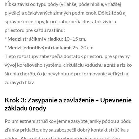
hĺbka závisí od typu pôdy (v ľahšej pôde hlbšie, v ťažšej
plytšie) a očakávaných zimných podmienok. Dôležité sú aj
správne rozostupy, ktoré zabezpečia dostatok živín a
priestoru pre každú rastlinu:
*
Medzi strúčikmi v riadku:
10–15 cm.
*
Medzi jednotlivými riadkami:
25–30 cm.
Tieto rozostupy zabezpečia dostatok priestoru pre správny
vývoj koreňového systému, cirkuláciu vzduchu a znížia riziko
šírenia chorôb, čo je nevyhnutné pre formovanie veľkých a
zdravých hláv.
Krok 3: Zasypanie a zavlaženie – Upevnenie
základu úrody
Po umiestnení strúčikov jemne zasypte jamky pôdou a pôdu
zľahka pritlačte, aby sa zabezpečil dobrý kontakt strúčika s
pôdou. Ak je pôda suchá, je vhodné ju jemne zaliať, čím