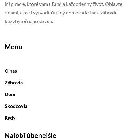
inšpirácie, ktoré vám uľahčia každodenný život. Objavte
s nami, ako si vytvoriť útulný domov a krásnu záhradu
bez zbytočného stresu.
Menu
O nás
Záhrada
Dom
Škodcovia
Rady
Najobľúbenejšie