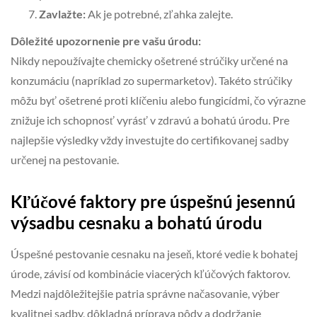
Zavlažte:
Ak je potrebné, zľahka zalejte.
Dôležité upozornenie pre vašu úrodu:
Nikdy nepoužívajte chemicky ošetrené strúčiky určené na
konzumáciu (napríklad zo supermarketov). Takéto strúčiky
môžu byť ošetrené proti klíčeniu alebo fungicídmi, čo výrazne
znižuje ich schopnosť vyrásť v zdravú a bohatú úrodu. Pre
najlepšie výsledky vždy investujte do certifikovanej sadby
určenej na pestovanie.
Kľúčové faktory pre úspešnú jesennú
výsadbu cesnaku a bohatú úrodu
Úspešné pestovanie cesnaku na jeseň, ktoré vedie k bohatej
úrode, závisí od kombinácie viacerých kľúčových faktorov.
Medzi najdôležitejšie patria správne načasovanie, výber
kvalitnej sadby, dôkladná príprava pôdy a dodržanie