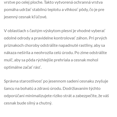
vrstve po celej ploche. Takto vytvorená ochranná vrstva
pomáha udržať stabilnú teplotu a vlhkosť pôdy, čo je pre
jesenný cesnak kľúčové.
V oblastiach s častým výskytom plesní je vhodné vyberať
odolné odrody a pravidelne kontrolovať záhon. Pri prvých
príznakoch choroby odstráňte napadnuté rastliny, aby sa
nákaza nešírila a neohrozila celú úrodu. Po zime odstráňte
mulč, aby sa pôda rýchlejšie prehriala a cesnak mohol
optimálne začať rásť.
Správna starostlivosť po jesennom sadení cesnaku zvyšuje
šancu na bohatú a zdravú úrodu. Dodržiavaním týchto
odporúčaní minimalizujete riziko strát a zabezpečíte, že váš
cesnak bude silný a chutný.