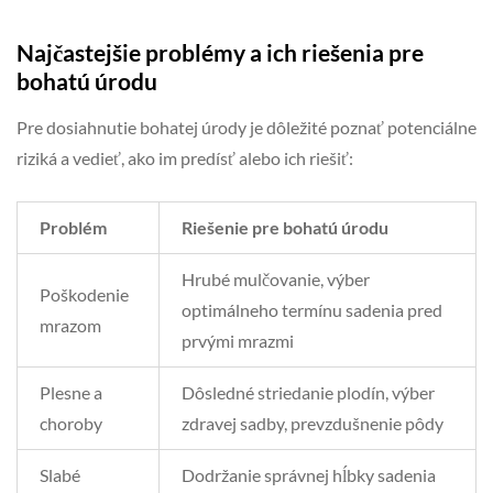
Najčastejšie problémy a ich riešenia pre
bohatú úrodu
Pre dosiahnutie bohatej úrody je dôležité poznať potenciálne
riziká a vedieť, ako im predísť alebo ich riešiť:
Problém
Riešenie pre bohatú úrodu
Hrubé mulčovanie, výber
Poškodenie
optimálneho termínu sadenia pred
mrazom
prvými mrazmi
Plesne a
Dôsledné striedanie plodín, výber
choroby
zdravej sadby, prevzdušnenie pôdy
Slabé
Dodržanie správnej hĺbky sadenia