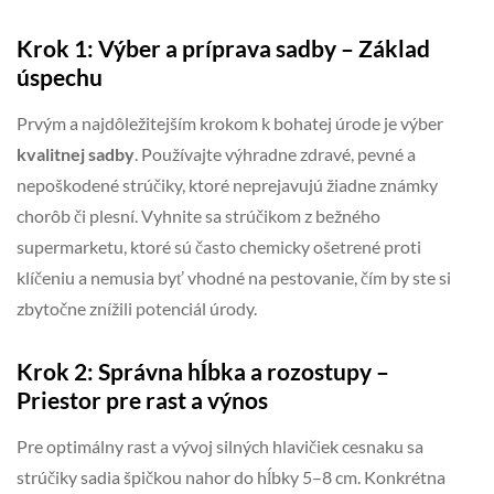
Krok 1: Výber a príprava sadby – Základ
úspechu
Prvým a najdôležitejším krokom k bohatej úrode je výber
kvalitnej sadby
. Používajte výhradne zdravé, pevné a
nepoškodené strúčiky, ktoré neprejavujú žiadne známky
chorôb či plesní. Vyhnite sa strúčikom z bežného
supermarketu, ktoré sú často chemicky ošetrené proti
klíčeniu a nemusia byť vhodné na pestovanie, čím by ste si
zbytočne znížili potenciál úrody.
Krok 2: Správna hĺbka a rozostupy –
Priestor pre rast a výnos
Pre optimálny rast a vývoj silných hlavičiek cesnaku sa
strúčiky sadia špičkou nahor do hĺbky 5–8 cm. Konkrétna