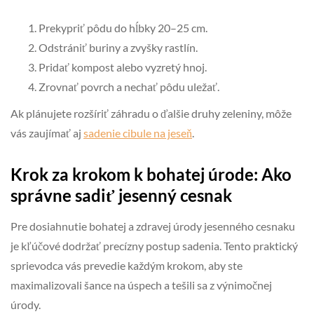
Prekypriť pôdu do hĺbky 20–25 cm.
Odstrániť buriny a zvyšky rastlín.
Pridať kompost alebo vyzretý hnoj.
Zrovnať povrch a nechať pôdu uležať.
Ak plánujete rozšíriť záhradu o ďalšie druhy zeleniny, môže
vás zaujímať aj
sadenie cibule na jeseň
.
Krok za krokom k bohatej úrode: Ako
správne sadiť jesenný cesnak
Pre dosiahnutie bohatej a zdravej úrody jesenného cesnaku
je kľúčové dodržať precízny postup sadenia. Tento praktický
sprievodca vás prevedie každým krokom, aby ste
maximalizovali šance na úspech a tešili sa z výnimočnej
úrody.