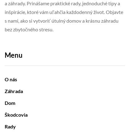
a záhrady. Prinášame praktické rady, jednoduché tipy a
inšpirácie, ktoré vám uľahčia každodenný život. Objavte
s nami, ako si vytvoriť útulný domov a krásnu záhradu
bez zbytočného stresu.
Menu
O nás
Záhrada
Dom
Škodcovia
Rady