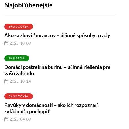
Najobľúbenejšie
ŠKODCOVIA
Ako sa zbaviť mravcov – účinné spôsoby a rady
2025-10-09
ZÁHRADA
Domáci postrek na burinu – účinné riešenia pre
vašu záhradu
2025-10-14
ŠKODCOVIA
Pavúky v domácnosti – ako ich rozpoznať,
zvládnuť a pochopiť
2025-04-09