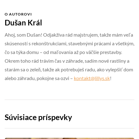
O AUTOROVI
Dušan Král
Ahoj, som Dušan! Odjakživa rád majstrujem, takže mám veľa
skúseností s rekonštrukciami, stavebnými prácami a všetkým,
čo sa týka domu – od maľovania až po väčšie prestavby.
Okrem toho rád trávim čas v záhrade, sadím nové rastliny a
starám sa o zeleň, takže ak potrebuješ radu, ako vylepšiť dom
alebo záhradu, pokojne sa ozvi –
kontakt@lillys.sk
!
Súvisiace príspevky