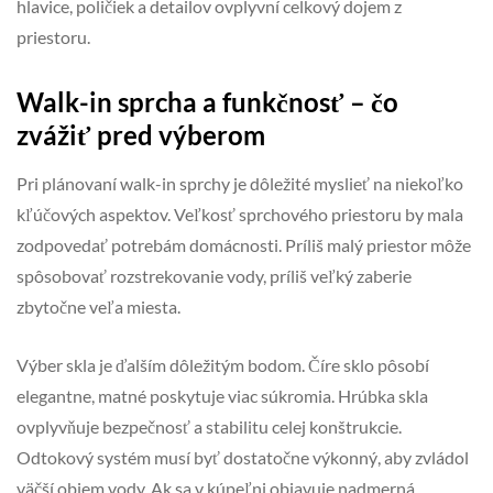
hlavice, poličiek a detailov ovplyvní celkový dojem z
priestoru.
Walk-in sprcha a funkčnosť – čo
zvážiť pred výberom
Pri plánovaní walk-in sprchy je dôležité myslieť na niekoľko
kľúčových aspektov. Veľkosť sprchového priestoru by mala
zodpovedať potrebám domácnosti. Príliš malý priestor môže
spôsobovať rozstrekovanie vody, príliš veľký zaberie
zbytočne veľa miesta.
Výber skla je ďalším dôležitým bodom. Číre sklo pôsobí
elegantne, matné poskytuje viac súkromia. Hrúbka skla
ovplyvňuje bezpečnosť a stabilitu celej konštrukcie.
Odtokový systém musí byť dostatočne výkonný, aby zvládol
väčší objem vody. Ak sa v kúpeľni objavuje nadmerná