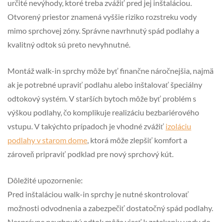
určité nevýhody, ktoré treba zvážiť pred jej inštaláciou.
Otvorený priestor znamená vyššie riziko rozstreku vody
mimo sprchovej zóny. Správne navrhnutý spád podlahy a
kvalitný odtok sú preto nevyhnutné.
Montáž walk-in sprchy môže byť finančne náročnejšia, najmä
ak je potrebné upraviť podlahu alebo inštalovať špeciálny
odtokový systém. V starších bytoch môže byť problém s
výškou podlahy, čo komplikuje realizáciu bezbariérového
vstupu. V takýchto prípadoch je vhodné zvážiť
izoláciu
podlahy v starom dome
, ktorá môže zlepšiť komfort a
zároveň pripraviť podklad pre nový sprchový kút.
Dôležité upozornenie:
Pred inštaláciou walk-in sprchy je nutné skontrolovať
možnosti odvodnenia a zabezpečiť dostatočný spád podlahy.
Nesprávne navrhnutý odtok môže viesť k zatekaniu vody do