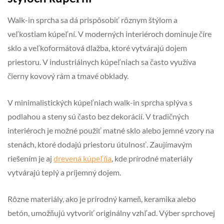
Walk-in sprcha sa dá prispôsobiť rôznym štýlom a
veľkostiam kúpeľní. V moderných interiéroch dominuje číre
sklo a veľkoformátová dlažba, ktoré vytvárajú dojem
priestoru. V industriálnych kúpeľniach sa často využíva
čierny kovový rám a tmavé obklady.
V minimalistických kúpeľniach walk-in sprcha splýva s
podlahou a steny sú často bez dekorácií. V tradičných
interiéroch je možné použiť matné sklo alebo jemné vzory na
stenách, ktoré dodajú priestoru útulnosť. Zaujímavým
riešením je aj
drevená kúpeľňa
, kde prírodné materiály
vytvárajú teplý a príjemný dojem.
Rôzne materiály, ako je prírodný kameň, keramika alebo
betón, umožňujú vytvoriť originálny vzhľad. Výber sprchovej