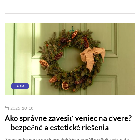
DOM
2025-10-18
Ako správne zavesiť veniec na dvere?
– bezpečné a estetické riešenia
Zavesenie venca na dvere dokáže okamžite oživiť vstup do