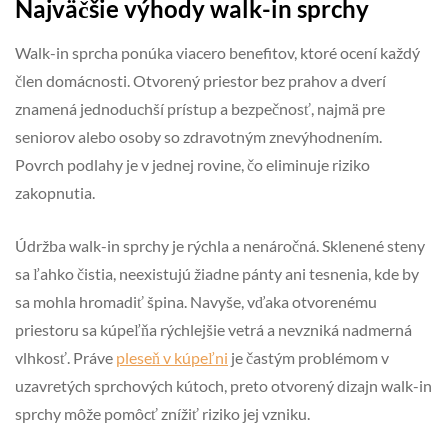
Najväčšie výhody walk-in sprchy
Walk-in sprcha ponúka viacero benefitov, ktoré ocení každý
člen domácnosti. Otvorený priestor bez prahov a dverí
znamená jednoduchší prístup a bezpečnosť, najmä pre
seniorov alebo osoby so zdravotným znevýhodnením.
Povrch podlahy je v jednej rovine, čo eliminuje riziko
zakopnutia.
Údržba walk-in sprchy je rýchla a nenáročná. Sklenené steny
sa ľahko čistia, neexistujú žiadne pánty ani tesnenia, kde by
sa mohla hromadiť špina. Navyše, vďaka otvorenému
priestoru sa kúpeľňa rýchlejšie vetrá a nevzniká nadmerná
vlhkosť. Práve
pleseň v kúpeľni
je častým problémom v
uzavretých sprchových kútoch, preto otvorený dizajn walk-in
sprchy môže pomôcť znížiť riziko jej vzniku.