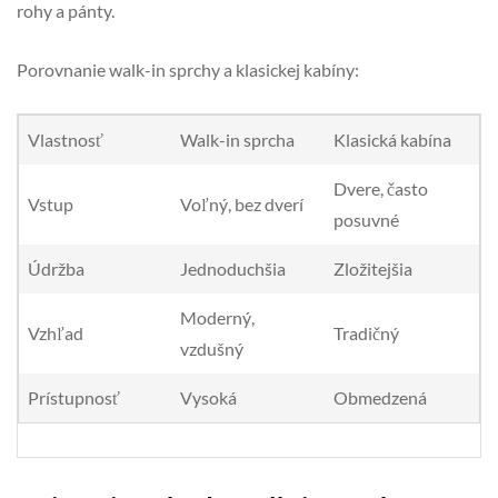
rohy a pánty.
Porovnanie walk-in sprchy a klasickej kabíny:
Vlastnosť
Walk-in sprcha
Klasická kabína
Dvere, často
Vstup
Voľný, bez dverí
posuvné
Údržba
Jednoduchšia
Zložitejšia
Moderný,
Vzhľad
Tradičný
vzdušný
Prístupnosť
Vysoká
Obmedzená