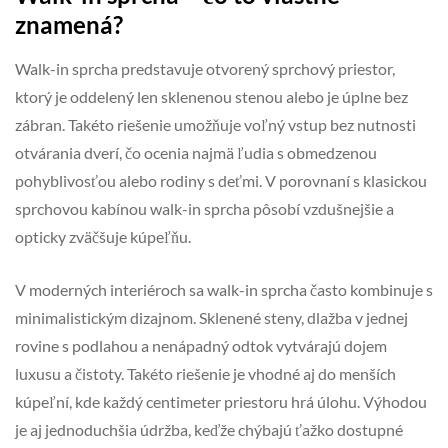
znamená?
Walk-in sprcha predstavuje otvorený sprchový priestor,
ktorý je oddelený len sklenenou stenou alebo je úplne bez
zábran. Takéto riešenie umožňuje voľný vstup bez nutnosti
otvárania dverí, čo ocenia najmä ľudia s obmedzenou
pohyblivosťou alebo rodiny s deťmi. V porovnaní s klasickou
sprchovou kabínou walk-in sprcha pôsobí vzdušnejšie a
opticky zväčšuje kúpeľňu.
V moderných interiéroch sa walk-in sprcha často kombinuje s
minimalistickým dizajnom. Sklenené steny, dlažba v jednej
rovine s podlahou a nenápadný odtok vytvárajú dojem
luxusu a čistoty. Takéto riešenie je vhodné aj do menších
kúpeľní, kde každý centimeter priestoru hrá úlohu. Výhodou
je aj jednoduchšia údržba, keďže chýbajú ťažko dostupné