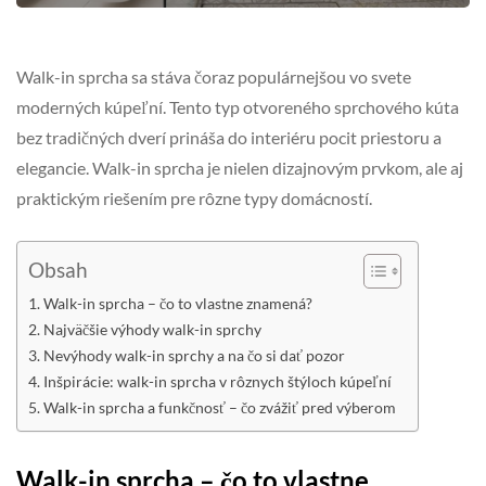
Walk-in sprcha sa stáva čoraz populárnejšou vo svete
moderných kúpeľní. Tento typ otvoreného sprchového kúta
bez tradičných dverí prináša do interiéru pocit priestoru a
elegancie. Walk-in sprcha je nielen dizajnovým prvkom, ale aj
praktickým riešením pre rôzne typy domácností.
Obsah
Walk-in sprcha – čo to vlastne znamená?
Najväčšie výhody walk-in sprchy
Nevýhody walk-in sprchy a na čo si dať pozor
Inšpirácie: walk-in sprcha v rôznych štýloch kúpeľní
Walk-in sprcha a funkčnosť – čo zvážiť pred výberom
Walk-in sprcha – čo to vlastne