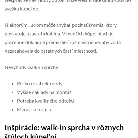
zvyšku kúpeľne.
Niektorým ľuďom môže chýbať pocit súkromia, ktorý
poskytuje uzavretá kabína. V menších kúpeľniach je
potrebné dôkladne premyslieť rozmiestnenie, aby voda
nezasahovala do ostatných častí miestnosti.
Nevýhody walk-in sprchy:
Riziko rozstreku vody
Vyššie náklady na montáž
Potreba kvalitného odtoku
Menej súkromia
Inšpirácie: walk-in sprcha v rôznych
štýloch kúpeľní