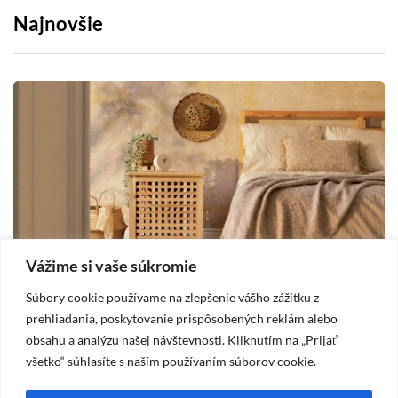
Najnovšie
Vážime si vaše súkromie
Súbory cookie používame na zlepšenie vášho zážitku z
DOM
prehliadania, poskytovanie prispôsobených reklám alebo
obsahu a analýzu našej návštevnosti. Kliknutím na „Prijať
2025-10-19
všetko“ súhlasíte s naším používaním súborov cookie.
Vidiecka spálňa – štýl, ktorý prináša pokoj
A