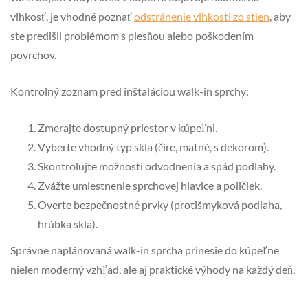
vlhkosť, je vhodné poznať
odstránenie vlhkosti zo stien
, aby
ste predišli problémom s plesňou alebo poškodením
povrchov.
Kontrolný zoznam pred inštaláciou walk-in sprchy:
Zmerajte dostupný priestor v kúpeľni.
Vyberte vhodný typ skla (číre, matné, s dekorom).
Skontrolujte možnosti odvodnenia a spád podlahy.
Zvážte umiestnenie sprchovej hlavice a poličiek.
Overte bezpečnostné prvky (protišmyková podlaha,
hrúbka skla).
Správne naplánovaná walk-in sprcha prinesie do kúpeľne
nielen moderný vzhľad, ale aj praktické výhody na každý deň.