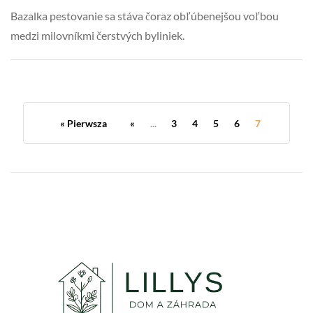
Bazalka pestovanie sa stáva čoraz obľúbenejšou voľbou
medzi milovníkmi čerstvých byliniek.
« Pierwsza
«
...
3
4
5
6
7