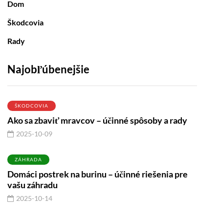
Dom
Škodcovia
Rady
Najobľúbenejšie
ŠKODCOVIA
Ako sa zbaviť mravcov – účinné spôsoby a rady
2025-10-09
ZÁHRADA
Domáci postrek na burinu – účinné riešenia pre
vašu záhradu
2025-10-14