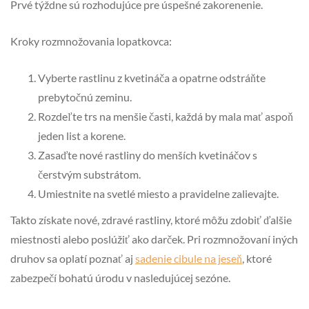
Prvé týždne sú rozhodujúce pre úspešné zakorenenie.
Kroky rozmnožovania lopatkovca:
Vyberte rastlinu z kvetináča a opatrne odstráňte
prebytočnú zeminu.
Rozdeľte trs na menšie časti, každá by mala mať aspoň
jeden list a korene.
Zasaďte nové rastliny do menších kvetináčov s
čerstvým substrátom.
Umiestnite na svetlé miesto a pravidelne zalievajte.
Takto získate nové, zdravé rastliny, ktoré môžu zdobiť ďalšie
miestnosti alebo poslúžiť ako darček. Pri rozmnožovaní iných
druhov sa oplatí poznať aj
sadenie cibule na jeseň
, ktoré
zabezpečí bohatú úrodu v nasledujúcej sezóne.