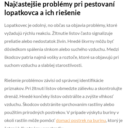
Najčastejšie problémy pri pestovaní
lopatkovca a ich riešenie
Lopatkovec je odolný, no občas sa objavia problémy, ktoré
vyžadujú rýchlu reakciu. Žltnutie listov často signalizuje
preliatie alebo nedostatok živín. Hnedé škvrny môžu byť
dôsledkom spálenia slnkom alebo suchého vzduchu. Medzi
škodcov patria najmä vošky a roztoče, ktoré sa objavujú pri
suchom vzduchu a slabšej starostlivosti.
Riešenie problémov závisí od správnej identifikácie
príznakov. Pri žltnutí listov obmedzte zálievku a skontrolujte
drenáž. Hnedé končeky listov odstráňte a zvýšte vlhkosť
vzduchu. Škodcov odstránite sprchovaním rastliny alebo
použitím prírodných postrekov. V prípade výskytu buriny v
okolí rastlín môže pomôcť
domaci postrek na burinu
, ktorý je