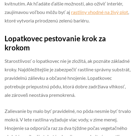
kvitnutím. Ak hľadáte ďalšie možnosti, ako oživiť interiér,
zaujímavou voľbou môžu byť aj
rastliny vhodné na živý plot
,
ktoré vytvoria prirodzenú zelenú bariéru.
Lopatkovec pestovanie krok za
krokom
Starostlivosť o lopatkovec nie je zložitá, ak poznáte základné
kroky. Najdôležitejšie je zabezpečiť rastline správny substrát,
pravidelnú zálievku a občasné hnojenie. Lopatkovec
potrebuje priepustnú pôdu, ktorá dobre zadržiava vlhkosť,
ale zároveň neostáva premokrená.
Zalievanie by malo byť pravidelné, no pôda nesmie byť trvalo
mokrá. V lete rastlina vyžaduje viac vody, v zime menej.
Hnojenie sa odporúča raz za dva týždne počas vegetačného