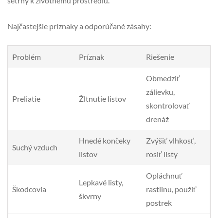
šetrný k životnému prostrediu.
Najčastejšie príznaky a odporúčané zásahy:
Problém
Príznak
Riešenie
Obmedziť
zálievku,
Preliatie
Žltnutie listov
skontrolovať
drenáž
Hnedé končeky
Zvýšiť vlhkosť,
Suchý vzduch
listov
rosiť listy
Opláchnuť
Lepkavé listy,
Škodcovia
rastlinu, použiť
škvrny
postrek