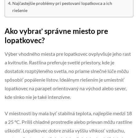
Najčastejšie problémy pri pestovaní lopatkovca a ich
riešenie
Ako vybrať správne miesto pre
lopatkovec?
Výber vhodného miesta pre lopatkovec ovplyvňuje jeho rast
a kvitnutie. Rastlina preferuje svetlé priestory, kde je
dostatok rozptýleného svetla, no priame slnečné lúče môžu
spôsobiť popálenie listov. Ideálnym riešením je umiestniť
lopatkovec na parapet orientovaný na východ alebo sever,
kde slnko nie je také intenzívne.
V miestnosti by mala byť stabilná teplota, najlepšie medzi 18
a 25 °C. Príliš chladné prostredie alebo prievan môžu rastline
uškodiť. Lopatkovec dobre znáša vyššiu vlhkosť vzduchu,