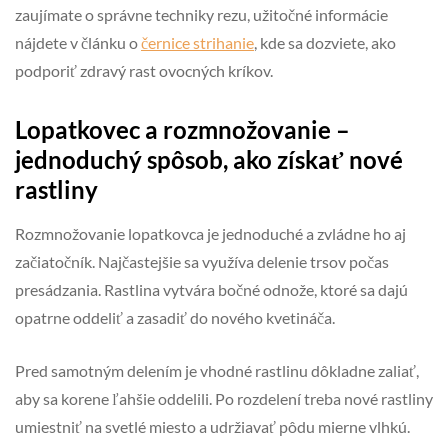
zaujímate o správne techniky rezu, užitočné informácie
nájdete v článku o
černice strihanie
, kde sa dozviete, ako
podporiť zdravý rast ovocných kríkov.
Lopatkovec a rozmnožovanie –
jednoduchý spôsob, ako získať nové
rastliny
Rozmnožovanie lopatkovca je jednoduché a zvládne ho aj
začiatočník. Najčastejšie sa využíva delenie trsov počas
presádzania. Rastlina vytvára bočné odnože, ktoré sa dajú
opatrne oddeliť a zasadiť do nového kvetináča.
Pred samotným delením je vhodné rastlinu dôkladne zaliať,
aby sa korene ľahšie oddelili. Po rozdelení treba nové rastliny
umiestniť na svetlé miesto a udržiavať pôdu mierne vlhkú.