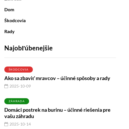
Dom
Škodcovia
Rady
Najobľúbenejšie
ŠKODCOVIA
Ako sa zbaviť mravcov – účinné spôsoby a rady
2025-10-09
ZÁHRADA
Domáci postrek na burinu – účinné riešenia pre
vašu záhradu
2025-10-14