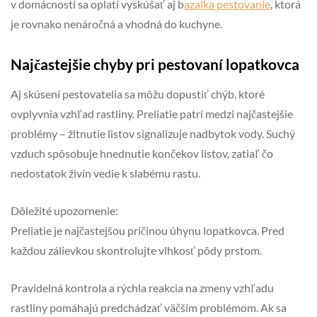
v domácnosti sa oplatí vyskúšať aj b
azalka pestovanie
, ktorá
je rovnako nenáročná a vhodná do kuchyne.
Najčastejšie chyby pri pestovaní lopatkovca
Aj skúsení pestovatelia sa môžu dopustiť chýb, ktoré
ovplyvnia vzhľad rastliny. Preliatie patrí medzi najčastejšie
problémy – žltnutie listov signalizuje nadbytok vody. Suchý
vzduch spôsobuje hnednutie končekov listov, zatiaľ čo
nedostatok živín vedie k slabému rastu.
Dôležité upozornenie:
Preliatie je najčastejšou príčinou úhynu lopatkovca. Pred
každou zálievkou skontrolujte vlhkosť pôdy prstom.
Pravidelná kontrola a rýchla reakcia na zmeny vzhľadu
rastliny pomáhajú predchádzať väčším problémom. Ak sa