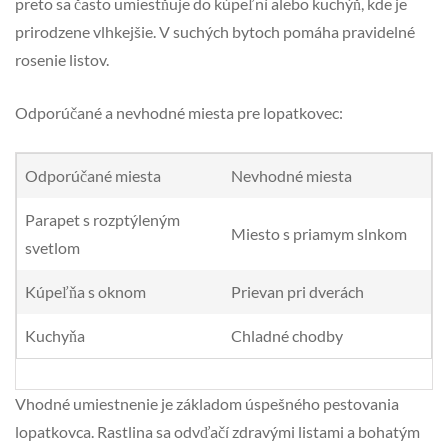
preto sa často umiestňuje do kúpeľní alebo kuchýň, kde je
prirodzene vlhkejšie. V suchých bytoch pomáha pravidelné
rosenie listov.
Odporúčané a nevhodné miesta pre lopatkovec:
Odporúčané miesta
Nevhodné miesta
Parapet s rozptýleným
Miesto s priamym slnkom
svetlom
Kúpeľňa s oknom
Prievan pri dverách
Kuchyňa
Chladné chodby
Vhodné umiestnenie je základom úspešného pestovania
lopatkovca. Rastlina sa odvďačí zdravými listami a bohatým