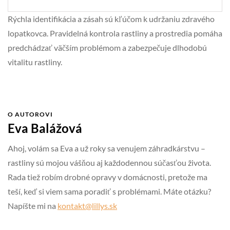
Rýchla identifikácia a zásah sú kľúčom k udržaniu zdravého
lopatkovca. Pravidelná kontrola rastliny a prostredia pomáha
predchádzať väčším problémom a zabezpečuje dlhodobú
vitalitu rastliny.
O AUTOROVI
Eva Balážová
Ahoj, volám sa Eva a už roky sa venujem záhradkárstvu –
rastliny sú mojou vášňou aj každodennou súčasťou života.
Rada tiež robím drobné opravy v domácnosti, pretože ma
teší, keď si viem sama poradiť s problémami. Máte otázku?
Napíšte mi na
kontakt@lillys.sk