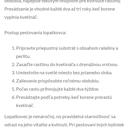
obdobia, najlepšie tekutým hnojivom pre kvitnúce rastliny.
Presádzanie je vhodné každé dva až tri roky, keď korene
vyplnia kvetináč.
Postup pestovania lopatkovca:
Pripravte priepustný substrát s obsahom rašeliny a
perlitu.
Zasaďte rastlinu do kvetináča s drenážnou vrstvou.
Umiestnite na svetlé miesto bez priameho slnka.
Zalievanie prispôsobte ročnému obdobiu.
Počas rastu prihnojujte každé dva týždne.
Presádzajte podľa potreby, keď korene prerastú
kvetináč.
Lopatkovec je nenáročný, no pravidelná starostlivosť sa
odrazí na jeho vitalite a kvitnutí. Pri pestovaní iných byliniek