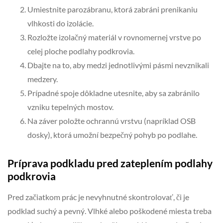
Umiestnite parozábranu, ktorá zabráni prenikaniu
vlhkosti do izolácie.
Rozložte izolačný materiál v rovnomernej vrstve po
celej ploche podlahy podkrovia.
Dbajte na to, aby medzi jednotlivými pásmi nevznikali
medzery.
Prípadné spoje dôkladne utesnite, aby sa zabránilo
vzniku tepelných mostov.
Na záver položte ochrannú vrstvu (napríklad OSB
dosky), ktorá umožní bezpečný pohyb po podlahe.
Príprava podkladu pred zateplením podlahy
podkrovia
Pred začiatkom prác je nevyhnutné skontrolovať, či je
podklad suchý a pevný. Vlhké alebo poškodené miesta treba