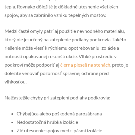
tepla. Rovnako dôležité je dôkladné utesnenie všetkých
spojov, aby sa zabránilo vzniku tepelných mostov.
Medzi časté omyly patrí aj použitie nevhodného materiálu,
ktorý nie je určený na zateplenie podlahy podkrovia. Takéto
riešenie môže viesť k rýchlemu opotrebovaniu izolácie a
nutnosti opakovanej rekonštrukcie. Vlhké prostredie v
podkroví môže podporiť aj
čierna pleseň na stenách
, preto je
dôležité venovať pozornosť správnej ochrane pred
vlhkosťou.
Najčastejšie chyby pri zateplení podlahy podkrovia:
Chýbajúca alebo poškodená parozábrana
Nedostatočná hrúbka izolácie
Zlé utesnenie spojov medzi pásmi izolácie