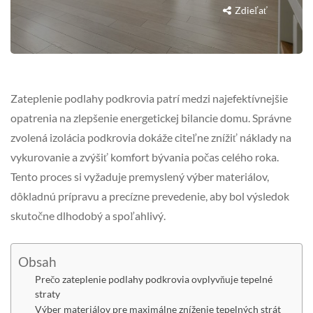
Zdieľať
Zateplenie podlahy podkrovia patrí medzi najefektívnejšie
opatrenia na zlepšenie energetickej bilancie domu. Správne
zvolená izolácia podkrovia dokáže citeľne znížiť náklady na
vykurovanie a zvýšiť komfort bývania počas celého roka.
Tento proces si vyžaduje premyslený výber materiálov,
dôkladnú prípravu a precízne prevedenie, aby bol výsledok
skutočne dlhodobý a spoľahlivý.
Obsah
Prečo zateplenie podlahy podkrovia ovplyvňuje tepelné
straty
Výber materiálov pre maximálne zníženie tepelných strát