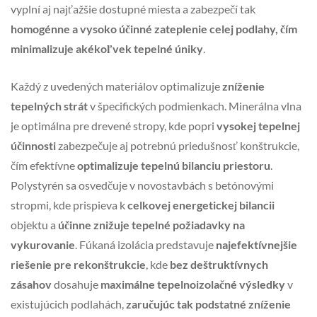
vyplní aj najťažšie dostupné miesta a zabezpečí tak
homogénne a vysoko účinné zateplenie celej podlahy, čím
minimalizuje akékoľvek tepelné úniky
.
Každý z uvedených materiálov optimalizuje
zníženie
tepelných strát
v špecifických podmienkach. Minerálna vlna
je optimálna pre drevené stropy, kde popri
vysokej tepelnej
účinnosti
zabezpečuje aj potrebnú priedušnosť konštrukcie,
čím efektívne
optimalizuje tepelnú bilanciu priestoru
.
Polystyrén sa osvedčuje v novostavbách s betónovými
stropmi, kde prispieva k
celkovej energetickej bilancii
objektu a
účinne znižuje tepelné požiadavky na
vykurovanie
. Fúkaná izolácia predstavuje
najefektívnejšie
riešenie pre rekonštrukcie
, kde
bez deštruktívnych
zásahov
dosahuje
maximálne tepelnoizolačné výsledky
v
existujúcich podlahách,
zaručujúc tak podstatné zníženie