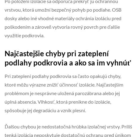
Po položení izolácie sa odporúča prekryť ju ochrannou
vrstvou, ktorá umožní bezpečný pohyb po podlahe. OSB
dosky alebo iné vhodné materiály ochránia izoláciu pred
poškodením a zároveň vytvoria rovný povrch pre ďalšie
využitie podkrovia.
Najčastejšie chyby pri zateplení
podlahy podkrovia a ako sa im vyhnúť
Pri zateplení podlahy podkrovia sa často opakujú chyby,
ktoré môžu výrazne znížiť účinnosť izolácie. Najčastejším
problémom je nesprávne uložená parozábrana alebo jej
úplná absencia. Vlhkosť, ktorá prenikne do izolácie,
spôsobuje jej degradáciu a vznik plesní.
Ďalšou chybou je nedostatočná hrúbka izolačnej vrstvy. Príliš
tenká izolácia neposkytuje dostatočnú ochranu pred únikom