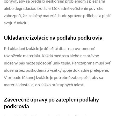
opraviť, aby sa predišlo neskorším problémom s plesňami
alebo degradáciou izolácie. Dôkladné vyčistenie povrchu
zabezpečí, že izolačný materiál bude správne priliehať a plniť
svoju funkciu.
Ukladanie izolácie na podlahu podkrovia
Pri ukladaní izolácie je dôležité dbať na rovnomerné
rozloženie materiálu. Každá medzera alebo nesprávne
uložený pás môže spôsobiť únik tepla. Parozábrana musí byť
uložená bez poškodenia a všetky spoje dôkladne prelepené.
V prípade fúkanej izolácie je potrebné zabezpečiť, aby sa
materiál dostal aj do ťažko prístupných miest.
Záverečné úpravy po zateplení podlahy
podkrovia