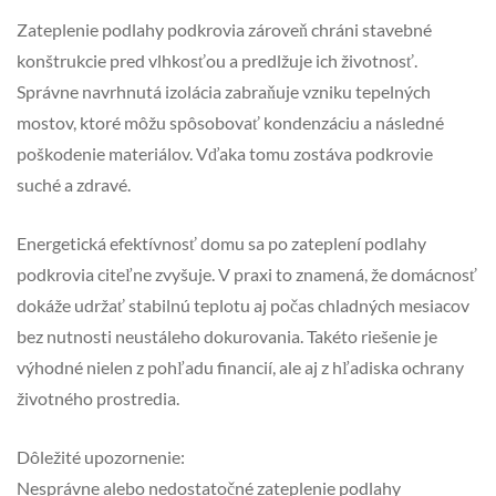
Zateplenie podlahy podkrovia zároveň chráni stavebné
konštrukcie pred vlhkosťou a predlžuje ich životnosť.
Správne navrhnutá izolácia zabraňuje vzniku tepelných
mostov, ktoré môžu spôsobovať kondenzáciu a následné
poškodenie materiálov. Vďaka tomu zostáva podkrovie
suché a zdravé.
Energetická efektívnosť domu sa po zateplení podlahy
podkrovia citeľne zvyšuje. V praxi to znamená, že domácnosť
dokáže udržať stabilnú teplotu aj počas chladných mesiacov
bez nutnosti neustáleho dokurovania. Takéto riešenie je
výhodné nielen z pohľadu financií, ale aj z hľadiska ochrany
životného prostredia.
Dôležité upozornenie:
Nesprávne alebo nedostatočné zateplenie podlahy