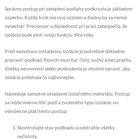
Správny postup pri zateplení podlahy podkrovia je základom
úspechu. Každý krok má svoj význam a žiadny by sa nemal
vynechať. Precíznosť a dôslednosť pri práci zabezpečia, že
izolácia bude plniť svoju funkciu dlhé roky.
Pred samotnou inštaláciou izolácie je potrebné dôkladne
pripraviť podklad. Povrch musí byť čistý, suchý a bez prachu.
Všetky nerovnosti alebo poškodenia je vhodné opraviť, aby
izolácia priliehala čo najtesnejšie.
Nasleduje samotné ukladanie izolačného materiálu. Postup
sa môže mierne líšiť podľa zvoleného typu izolácie, no
všeobecne platí tento postup:
Skontrolujte stav podkladu a odstráňte všetky
nečistoty.