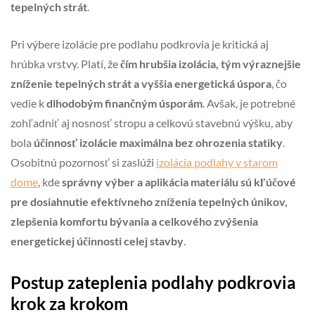
tepelných strát
.
Pri výbere izolácie pre podlahu podkrovia je kritická aj
hrúbka vrstvy. Platí, že
čím hrubšia izolácia, tým výraznejšie
zníženie tepelných strát a vyššia energetická úspora
, čo
vedie k
dlhodobým finančným úsporám
. Avšak, je potrebné
zohľadniť aj nosnosť stropu a celkovú stavebnú výšku, aby
bola
účinnosť izolácie maximálna bez ohrozenia statiky
.
Osobitnú pozornosť si zaslúži
izolácia podlahy v starom
dome
, kde
správny výber a aplikácia materiálu sú kľúčové
pre dosiahnutie efektívneho zníženia tepelných únikov,
zlepšenia komfortu bývania a celkového zvýšenia
energetickej účinnosti celej stavby
.
Postup zateplenia podlahy podkrovia
krok za krokom