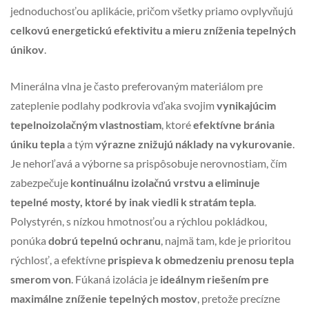
jednoduchosťou aplikácie, pričom všetky priamo ovplyvňujú
celkovú energetickú efektivitu a mieru zníženia tepelných
únikov
.
Minerálna vlna je často preferovaným materiálom pre
zateplenie podlahy podkrovia vďaka svojim
vynikajúcim
tepelnoizolačným vlastnostiam
, ktoré
efektívne bránia
úniku tepla
a tým
výrazne znižujú náklady na vykurovanie
.
Je nehorľavá a výborne sa prispôsobuje nerovnostiam, čím
zabezpečuje
kontinuálnu izolačnú vrstvu a eliminuje
tepelné mosty, ktoré by inak viedli k stratám tepla
.
Polystyrén, s nízkou hmotnosťou a rýchlou pokládkou,
ponúka
dobrú tepelnú ochranu
, najmä tam, kde je prioritou
rýchlosť, a efektívne
prispieva k obmedzeniu prenosu tepla
smerom von
. Fúkaná izolácia je
ideálnym riešením pre
maximálne zníženie tepelných mostov
, pretože precízne