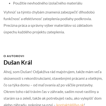
Použitie nevhodného izolačného materiálu
Vyhnúť sa týmto chybám znamená zabezpečiť dlhodobú
funkčnosť a efektívnosť zateplenia podlahy podkrovia.
Precízna práca a správny výber materiálov sú základom
úspechu každého projektu zateplenia.
O AUTOROVI
Dušan Král
Ahoj, som Dušan! Odjakživa rád majstrujem, takže mám veľa
skúseností s rekonštrukciami, stavebnými prácami a všetkým,
čo sa týka domu – od maľovania až po väčšie prestavby.
Okrem toho rád trávim čas v záhrade, sadím nové rastliny a
starám sa o zeleň, takže ak potrebuješ radu, ako vylepšiť dom
alebo záhradu, pokojne sa ozvi –
kontakt@lillys.sk
!