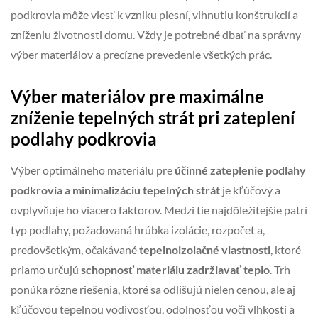
podkrovia môže viesť k vzniku plesní, vlhnutiu konštrukcií a
zníženiu životnosti domu. Vždy je potrebné dbať na správny
výber materiálov a precízne prevedenie všetkých prác.
Výber materiálov pre maximálne
zníženie tepelných strát pri zateplení
podlahy podkrovia
Výber optimálneho materiálu pre
účinné zateplenie podlahy
podkrovia a minimalizáciu tepelných strát
je kľúčový a
ovplyvňuje ho viacero faktorov. Medzi tie najdôležitejšie patrí
typ podlahy, požadovaná hrúbka izolácie, rozpočet a,
predovšetkým, očakávané
tepelnoizolačné vlastnosti
, ktoré
priamo určujú
schopnosť materiálu zadržiavať teplo
. Trh
ponúka rôzne riešenia, ktoré sa odlišujú nielen cenou, ale aj
kľúčovou tepelnou vodivosťou, odolnosťou voči vlhkosti a