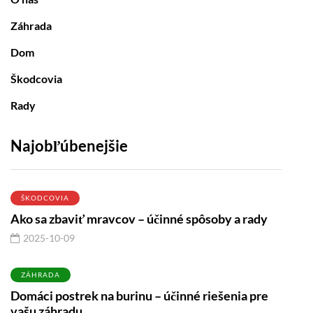
Záhrada
Dom
Škodcovia
Rady
Najobľúbenejšie
ŠKODCOVIA
Ako sa zbaviť mravcov – účinné spôsoby a rady
2025-10-09
ZÁHRADA
Domáci postrek na burinu – účinné riešenia pre
vašu záhradu