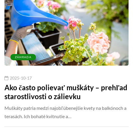
ZÁHRADA
2025-10-17
Ako často polievať muškáty – prehľad
starostlivosti o zálievku
Muškáty patria medzi najobľúbenejšie kvety na balkónoch a
terasách. Ich bohaté kvitnutie a…