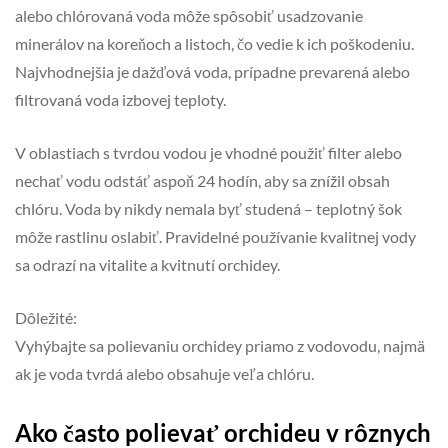
alebo chlórovaná voda môže spôsobiť usadzovanie
minerálov na koreňoch a listoch, čo vedie k ich poškodeniu.
Najvhodnejšia je dažďová voda, prípadne prevarená alebo
filtrovaná voda izbovej teploty.
V oblastiach s tvrdou vodou je vhodné použiť filter alebo
nechať vodu odstáť aspoň 24 hodín, aby sa znížil obsah
chlóru. Voda by nikdy nemala byť studená – teplotný šok
môže rastlinu oslabiť. Pravidelné používanie kvalitnej vody
sa odrazí na vitalite a kvitnutí orchidey.
Dôležité:
Vyhýbajte sa polievaniu orchidey priamo z vodovodu, najmä
ak je voda tvrdá alebo obsahuje veľa chlóru.
Ako často polievať orchideu v rôznych