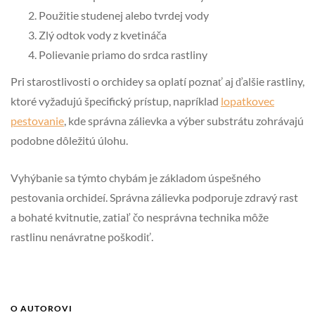
Použitie studenej alebo tvrdej vody
Zlý odtok vody z kvetináča
Polievanie priamo do srdca rastliny
Pri starostlivosti o orchidey sa oplatí poznať aj ďalšie rastliny,
ktoré vyžadujú špecifický prístup, napríklad
lopatkovec
pestovanie
, kde správna zálievka a výber substrátu zohrávajú
podobne dôležitú úlohu.
Vyhýbanie sa týmto chybám je základom úspešného
pestovania orchideí. Správna zálievka podporuje zdravý rast
a bohaté kvitnutie, zatiaľ čo nesprávna technika môže
rastlinu nenávratne poškodiť.
O AUTOROVI