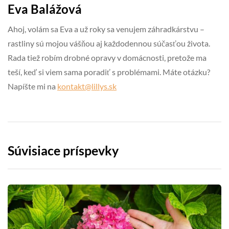
Eva Balážová
Ahoj, volám sa Eva a už roky sa venujem záhradkárstvu –
rastliny sú mojou vášňou aj každodennou súčasťou života.
Rada tiež robím drobné opravy v domácnosti, pretože ma
teší, keď si viem sama poradiť s problémami. Máte otázku?
Napíšte mi na
kontakt@lillys.sk
Súvisiace príspevky