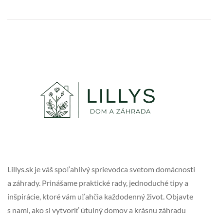
Lillys.sk je váš spoľahlivý sprievodca svetom domácnosti
a záhrady. Prinášame praktické rady, jednoduché tipy a
inšpirácie, ktoré vám uľahčia každodenný život. Objavte
s nami, ako si vytvoriť útulný domov a krásnu záhradu