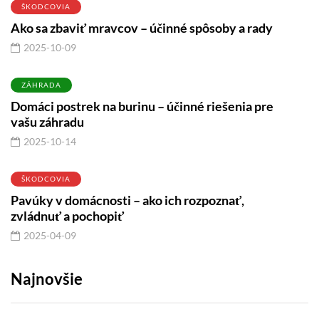
ŠKODCOVIA
Ako sa zbaviť mravcov – účinné spôsoby a rady
2025-10-09
ZÁHRADA
Domáci postrek na burinu – účinné riešenia pre
vašu záhradu
2025-10-14
ŠKODCOVIA
Pavúky v domácnosti – ako ich rozpoznať,
zvládnuť a pochopiť
2025-04-09
Najnovšie