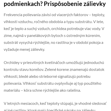
podmienkach? Prispôsobenie zálievky
Frekvencia polievania závisí od viacerých faktorov – teploty,
vlhkosti vzduchu, ročného obdobia a typu substrátu. V lete,
keď je teplo a suchý vzduch, orchidea potrebuje viac vody. V
zime, najmä v panelákových bytoch s ústredným kúrením,
substrát vysychá rýchlejšie, no rastlina je v období pokoja a
vyžaduje menej zálievky.
Orchidey v priesvitných kvetináčoch umožňujú jednoduchú
kontrolu stavu koreňov. Zelené korene znamenajú dostatok
vlhkosti, bledé alebo strieborné signalizujú potrebu
polievania. Vlhkosť substrátu ovplyvňuje aj typ použitého
materiálu – kôra schne rýchlejšie ako rašelina.
V letných mesiacoch, keď teploty stúpajú, je vhodné sledovať
aj iné rastliny, ktoré majú špecifické nároky na zálievku,