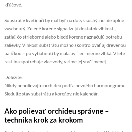
kľúčové.
Substrát v kvetináči by mal byť na dotyk suchý, no nie úplne
vyschnutý. Zelené korene signalizujú dostatok vlhkosti,
zatiaľ čo strieborné alebo bledé korene naznačujú potrebu
zálievky. Vlhkosť substrátu možno skontrolovať aj drevenou
paličkou – po vytiahnutí by mala byť len mierne vlhká. V lete
rastlina spotrebuje viac vody, v zime jej stačí menej.
Dôležité:
Nikdy nepolievajte orchideu podľa pevného harmonogramu.
Sledujte stav substrátu a koreňov, nie kalendár.
Ako polievať orchideu správne –
technika krok za krokom