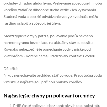
orchidey chradnú alebo hynú. Prelievanie spôsobuje hnilobu
koreňov, zatiaľ čo dlhodobé sucho vedie k ich vysychaniu.
Studená voda alebo zlé odvádzanie vody z kvetináča môžu
rastlinu oslabiť a spôsobiť jej úhyn.
Medzi typické omyly patrí aj polievanie podľa pevného
harmonogramu bez ohľadu na aktuálny stav substrátu.
Rovnako nebezpečné je ponechanie vody v miske pod
kvetináčom – korene nemajú radi trvalý kontakt s vodou.
Dôležité:
Nikdy nenechávajte orchideu stáť vo vode. Prebytočná voda
v miske je najčastejšou príčinou hniloby koreňov.
Najčastejšie chyby pri polievaní orchidey
Príliš časté polievanie bez kontroly vlhkosti substrátu