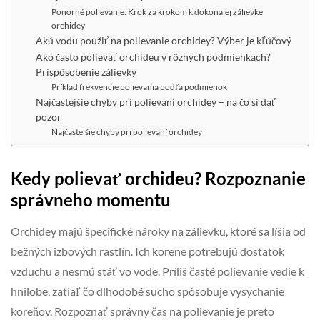
Ponorné polievanie: Krok za krokom k dokonalej zálievke
orchidey
Akú vodu použiť na polievanie orchidey? Výber je kľúčový
Ako často polievať orchideu v rôznych podmienkach?
Prispôsobenie zálievky
Príklad frekvencie polievania podľa podmienok
Najčastejšie chyby pri polievaní orchidey – na čo si dať
pozor
Najčastejšie chyby pri polievaní orchidey
Kedy polievať orchideu? Rozpoznanie
správneho momentu
Orchidey majú špecifické nároky na zálievku, ktoré sa líšia od
bežných izbových rastlín. Ich korene potrebujú dostatok
vzduchu a nesmú stáť vo vode. Príliš časté polievanie vedie k
hnilobe, zatiaľ čo dlhodobé sucho spôsobuje vysychanie
koreňov. Rozpoznať správny čas na polievanie je preto