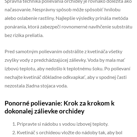
Správna technika polievania orchidey je rovnako dôležitá ako
načasovanie. Nesprávny spôsob môže spôsobiť hnilobu
alebo oslabenie rastliny. Najlepšie výsledky prináša metóda
ponárania, ktorá zabezpečí rovnomerné navlhčenie substrátu
bez rizika preliatia.
Pred samotným polievaním odstráňte z kvetináča všetky
zvyšky vody z predchádzajúcej zálievky. Voda by mala mať
izbovú teplotu, aby nedošlo k teplotnému šoku. Po polievaní
nechajte kvetináč dôkladne odkvapkať, aby v spodnej časti
nezostala žiadna stojaca voda.
Ponorné polievanie: Krok za krokom k
dokonalej zálievke orchidey
Pripravte si nádobu s vodou izbovej teploty.
Kvetináč s orchideou vložte do nádoby tak, aby bol