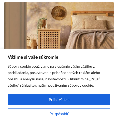
Vážime si vaše súkromie
Súbory cookie používame na zlepšenie vášho zážitku z
DOM
prehliadania, poskytovanie prispôsobených reklám alebo
obsahu a analýzu našej návštevnosti. Kliknutím na „Prijať
2025-10-19
všetko“ súhlasíte s naším používaním súborov cookie.
Vidiecka spálňa – štýl, ktorý prináša pokoj
A
a útulnosť
m
Prijať všetko
Prispôsobiť