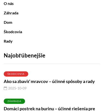
O nás
Záhrada
Dom
Škodcovia
Rady
Najobľúbenejšie
ŠKODCOVIA
Ako sa zbaviť mravcov – účinné spôsoby a rady
2025-10-09
ZÁHRADA
Domáci postrek na burinu – účinné riešenia pre