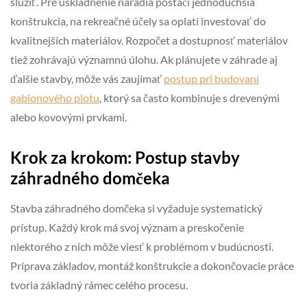
slúžiť. Pre uskladnenie náradia postačí jednoduchšia
konštrukcia, na rekreačné účely sa oplatí investovať do
kvalitnejších materiálov. Rozpočet a dostupnosť materiálov
tiež zohrávajú významnú úlohu. Ak plánujete v záhrade aj
ďalšie stavby, môže vás zaujímať
postup pri budovaní
gabionového plotu
, ktorý sa často kombinuje s drevenými
alebo kovovými prvkami.
Krok za krokom: Postup stavby
záhradného domčeka
Stavba záhradného domčeka si vyžaduje systematický
prístup. Každý krok má svoj význam a preskočenie
niektorého z nich môže viesť k problémom v budúcnosti.
Príprava základov, montáž konštrukcie a dokončovacie práce
tvoria základný rámec celého procesu.