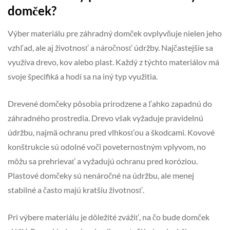
domček?
Výber materiálu pre záhradný domček ovplyvňuje nielen jeho
vzhľad, ale aj životnosť a náročnosť údržby. Najčastejšie sa
využíva drevo, kov alebo plast. Každý z týchto materiálov má
svoje špecifiká a hodí sa na iný typ využitia.
Drevené domčeky pôsobia prirodzene a ľahko zapadnú do
záhradného prostredia. Drevo však vyžaduje pravidelnú
údržbu, najmä ochranu pred vlhkosťou a škodcami. Kovové
konštrukcie sú odolné voči poveternostným vplyvom, no
môžu sa prehrievať a vyžadujú ochranu pred koróziou.
Plastové domčeky sú nenáročné na údržbu, ale menej
stabilné a často majú kratšiu životnosť.
Pri výbere materiálu je dôležité zvážiť, na čo bude domček