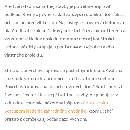
Pred začiatkom samotnej stavby je potrebné pripraviť
podklad. Rovný a pevný základ zabezpečí stabilitu domčeka a
ochráni ho pred vlhkosťou. Najčastejšie sa využíva betónová
platňa, dlaždice alebo štrkový podklad. Po vyrovnaní terénu a
vytvorení základov nasleduje montáž nosnej konštrukcie.
Jednotlivé diely sa spájajú podľa návodu výrobcu alebo
vlastného projektu.
Strecha a povrchová úprava sú poslednými krokmi. Kvalitná
strešná krytina ochráni domček pred dažďom a snehom.
Povrchová úprava, najmä pri drevených domčekoch, predĺži
životnosť materiálu a zlepší vzhľad stavby. Ak plánujete v
záhrade aj chodník, môžete sa inšpirovať
praktickým
postupom kladenia záhradného chodníka
, ktorý uľahčí
prístup k domčeku aj počas daždivých dní.