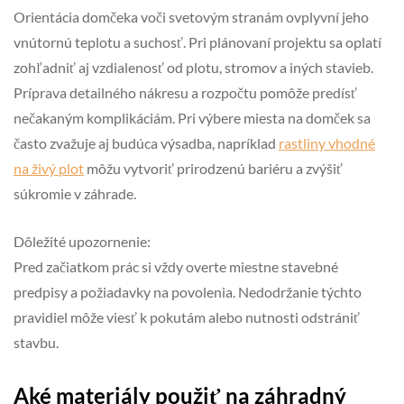
Orientácia domčeka voči svetovým stranám ovplyvní jeho
vnútornú teplotu a suchosť. Pri plánovaní projektu sa oplatí
zohľadniť aj vzdialenosť od plotu, stromov a iných stavieb.
Príprava detailného nákresu a rozpočtu pomôže predísť
nečakaným komplikáciám. Pri výbere miesta na domček sa
často zvažuje aj budúca výsadba, napríklad
rastliny vhodné
na živý plot
môžu vytvoriť prirodzenú bariéru a zvýšiť
súkromie v záhrade.
Dôležité upozornenie:
Pred začiatkom prác si vždy overte miestne stavebné
predpisy a požiadavky na povolenia. Nedodržanie týchto
pravidiel môže viesť k pokutám alebo nutnosti odstrániť
stavbu.
Aké materiály použiť na záhradný