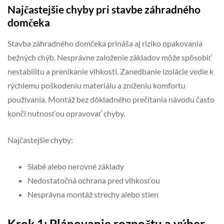
Najčastejšie chyby pri stavbe záhradného
domčeka
Stavba záhradného domčeka prináša aj riziko opakovania
bežných chýb. Nesprávne založenie základov môže spôsobiť
nestabilitu a prenikanie vlhkosti. Zanedbanie izolácie vedie k
rýchlemu poškodeniu materiálu a zníženiu komfortu
používania. Montáž bez dôkladného prečítania návodu často
končí nutnosťou opravovať chyby.
Najčastejšie chyby:
Slabé alebo nerovné základy
Nedostatočná ochrana pred vlhkosťou
Nesprávna montáž strechy alebo stien
Krok 1: Plánovanie rozpočtu a výber