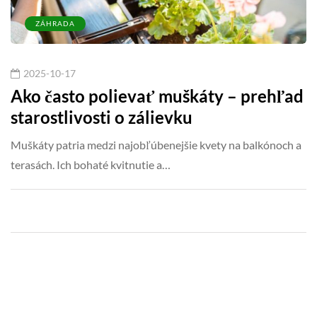
ZÁHRADA
2025-10-17
Ako často polievať muškáty – prehľad
starostlivosti o zálievku
Muškáty patria medzi najobľúbenejšie kvety na balkónoch a
terasách. Ich bohaté kvitnutie a…