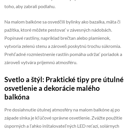
toho, aby zabrali podlahu.
Na malom balkóne sa osvedčili bylinky ako bazalka, mäta či
pažítka, ktoré môžete pestovať v závesných nádobách.
Popínavé rastliny, napríklad brečtan alebo plamienok,
vytvoria zelenú stenu a zároveň poskytnú trochu súkromia.
Prehľadné rozmiestnenie rastlín pomáha udržať poriadok a
zároveň vytvára príjemnú atmosféru.
Svetlo a štýl: Praktické tipy pre útulné
osvetlenie a dekorácie malého
balkóna
Pre dosiahnutie útulnej atmosféry na malom balkóne aj po
západe slnka je kľúčové správne osvetlenie. Zvážte použitie
úsporných a ľahko inštalovateľných LED reťazí, solárnych