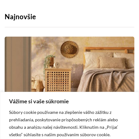
Najnovšie
Vážime si vaše súkromie
Súbory cookie používame na zlepšenie vášho zážitku z
DOM
prehliadania, poskytovanie prispôsobených reklám alebo
obsahu a analýzu našej návštevnosti. Kliknutím na „Prijať
2025-10-19
všetko“ súhlasíte s naším používaním súborov cookie.