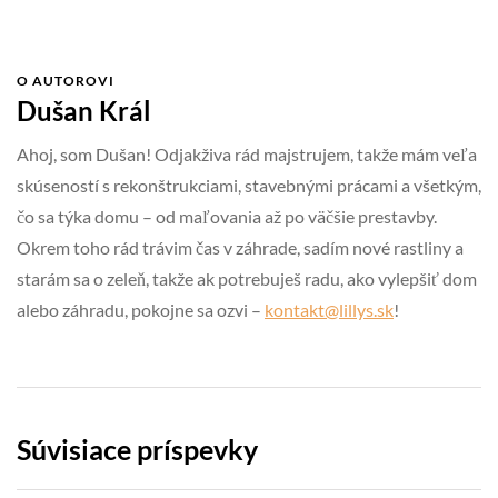
O AUTOROVI
Dušan Král
Ahoj, som Dušan! Odjakživa rád majstrujem, takže mám veľa
skúseností s rekonštrukciami, stavebnými prácami a všetkým,
čo sa týka domu – od maľovania až po väčšie prestavby.
Okrem toho rád trávim čas v záhrade, sadím nové rastliny a
starám sa o zeleň, takže ak potrebuješ radu, ako vylepšiť dom
alebo záhradu, pokojne sa ozvi –
kontakt@lillys.sk
!
Súvisiace príspevky