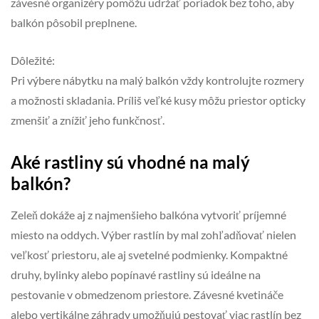
závesné organizéry pomôžu udržať poriadok bez toho, aby
balkón pôsobil preplnene.
Dôležité:
Pri výbere nábytku na malý balkón vždy kontrolujte rozmery
a možnosti skladania. Príliš veľké kusy môžu priestor opticky
zmenšiť a znížiť jeho funkčnosť.
Aké rastliny sú vhodné na malý
balkón?
Zeleň dokáže aj z najmenšieho balkóna vytvoriť príjemné
miesto na oddych. Výber rastlín by mal zohľadňovať nielen
veľkosť priestoru, ale aj svetelné podmienky. Kompaktné
druhy, bylinky alebo popínavé rastliny sú ideálne na
pestovanie v obmedzenom priestore. Závesné kvetináče
alebo vertikálne záhrady umožňujú pestovať viac rastlín bez