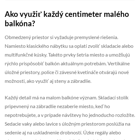
Ako využiť každý centimeter malého
balkóna?
Obmedzený priestor si vyžaduje premyslené riešenia.
Namiesto klasického nábytku sa oplatí zvoliť skladacie alebo
multifunkčné kúsky. Takéto prvky šetria miesto a umožňujú
rýchlo prispôsobiť balkón aktuálnym potrebám. Vertikálne
úložné priestory, police či závesné kvetináče otvárajú nové
možnosti, ako využiť aj steny a zábradlie.
Každý detail má na malom balkóne význam. Skladací stolík
pripevnený na zábradlie nezaberie miesto, keď ho
nepotrebujete, a v prípade návštevy ho jednoducho rozložíte.
Sedacie vaky alebo lavice s úložným priestorom poslúžia na
sedenie aj na uskladnenie drobností. Úzke regály alebo