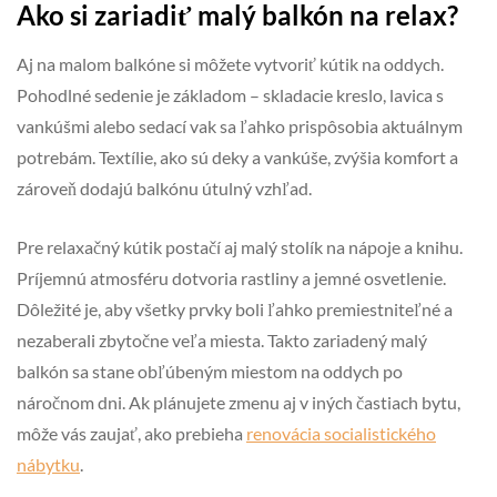
Ako si zariadiť malý balkón na relax?
Aj na malom balkóne si môžete vytvoriť kútik na oddych.
Pohodlné sedenie je základom – skladacie kreslo, lavica s
vankúšmi alebo sedací vak sa ľahko prispôsobia aktuálnym
potrebám. Textílie, ako sú deky a vankúše, zvýšia komfort a
zároveň dodajú balkónu útulný vzhľad.
Pre relaxačný kútik postačí aj malý stolík na nápoje a knihu.
Príjemnú atmosféru dotvoria rastliny a jemné osvetlenie.
Dôležité je, aby všetky prvky boli ľahko premiestniteľné a
nezaberali zbytočne veľa miesta. Takto zariadený malý
balkón sa stane obľúbeným miestom na oddych po
náročnom dni. Ak plánujete zmenu aj v iných častiach bytu,
môže vás zaujať, ako prebieha
renovácia socialistického
nábytku
.