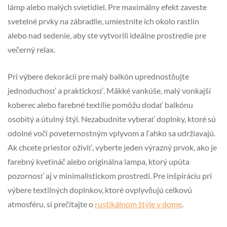
lámp alebo malých svietidiel. Pre maximálny efekt zaveste
svetelné prvky na zábradlie, umiestnite ich okolo rastlín
alebo nad sedenie, aby ste vytvorili ideálne prostredie pre
večerný relax.
Pri výbere dekorácií pre malý balkón uprednostňujte
jednoduchosť a praktickosť. Mäkké vankúše, malý vonkajší
koberec alebo farebné textílie pomôžu dodať balkónu
osobitý a útulný štýl. Nezabudnite vyberať doplnky, ktoré sú
odolné voči poveternostným vplyvom a ľahko sa udržiavajú.
Ak chcete priestor oživiť, vyberte jeden výrazný prvok, ako je
farebný kvetináč alebo originálna lampa, ktorý upúta
pozornosť aj v minimalistickom prostredí. Pre inšpiráciu pri
výbere textilných doplnkov, ktoré ovplyvňujú celkovú
atmosféru, si prečítajte o
rustikálnom štýle v dome
.