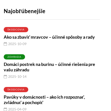
Najobľúbenejšie
ŠKODCOVIA
Ako sa zbaviť mravcov – účinné spôsoby a rady
2025-10-09
ZÁHRADA
Domáci postrek na burinu – účinné riešenia pre
vašu záhradu
2025-10-14
ŠKODCOVIA
Pavúky v domácnosti – ako ich rozpoznať,
zvládnuť a pochopiť
2025-04-09