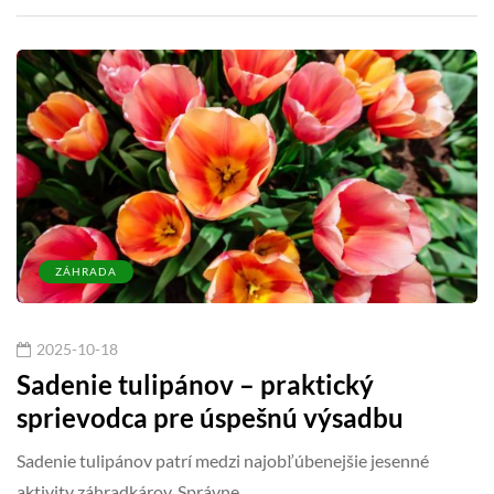
ZÁHRADA
2025-10-18
Sadenie tulipánov – praktický
sprievodca pre úspešnú výsadbu
Sadenie tulipánov patrí medzi najobľúbenejšie jesenné
aktivity záhradkárov. Správne…