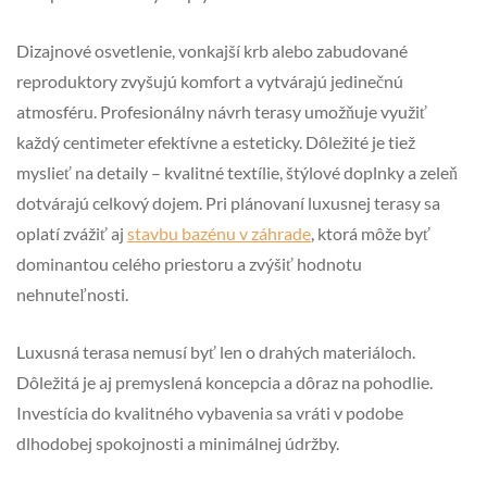
Dizajnové osvetlenie, vonkajší krb alebo zabudované
reproduktory zvyšujú komfort a vytvárajú jedinečnú
atmosféru. Profesionálny návrh terasy umožňuje využiť
každý centimeter efektívne a esteticky. Dôležité je tiež
myslieť na detaily – kvalitné textílie, štýlové doplnky a zeleň
dotvárajú celkový dojem. Pri plánovaní luxusnej terasy sa
oplatí zvážiť aj
stavbu bazénu v záhrade
, ktorá môže byť
dominantou celého priestoru a zvýšiť hodnotu
nehnuteľnosti.
Luxusná terasa nemusí byť len o drahých materiáloch.
Dôležitá je aj premyslená koncepcia a dôraz na pohodlie.
Investícia do kvalitného vybavenia sa vráti v podobe
dlhodobej spokojnosti a minimálnej údržby.