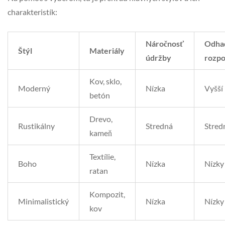
charakteristík:
Náročnosť
Odha
Štýl
Materiály
údržby
rozpo
Kov, sklo,
Moderný
Nízka
Vyšší
betón
Drevo,
Rustikálny
Stredná
Stred
kameň
Textílie,
Boho
Nízka
Nízky
ratan
Kompozit,
Minimalistický
Nízka
Nízky
kov