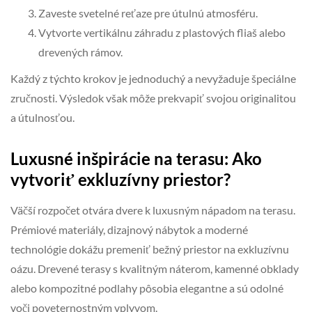
Zaveste svetelné reťaze pre útulnú atmosféru.
Vytvorte vertikálnu záhradu z plastových fliaš alebo
drevených rámov.
Každý z týchto krokov je jednoduchý a nevyžaduje špeciálne
zručnosti. Výsledok však môže prekvapiť svojou originalitou
a útulnosťou.
Luxusné inšpirácie na terasu: Ako
vytvoriť exkluzívny priestor?
Väčší rozpočet otvára dvere k luxusným nápadom na terasu.
Prémiové materiály, dizajnový nábytok a moderné
technológie dokážu premeniť bežný priestor na exkluzívnu
oázu. Drevené terasy s kvalitným náterom, kamenné obklady
alebo kompozitné podlahy pôsobia elegantne a sú odolné
voči poveternostným vplyvom.