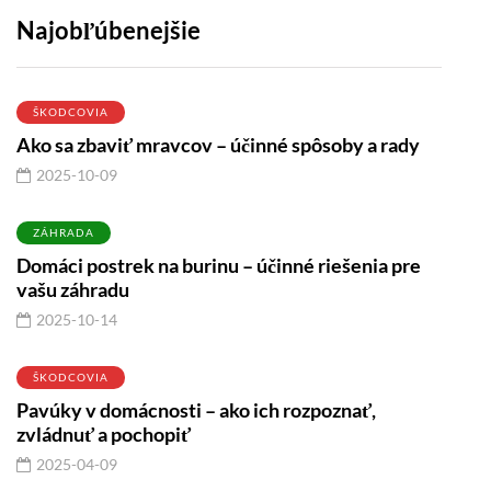
Najobľúbenejšie
ŠKODCOVIA
Ako sa zbaviť mravcov – účinné spôsoby a rady
2025-10-09
ZÁHRADA
Domáci postrek na burinu – účinné riešenia pre
vašu záhradu
2025-10-14
ŠKODCOVIA
Pavúky v domácnosti – ako ich rozpoznať,
zvládnuť a pochopiť
2025-04-09