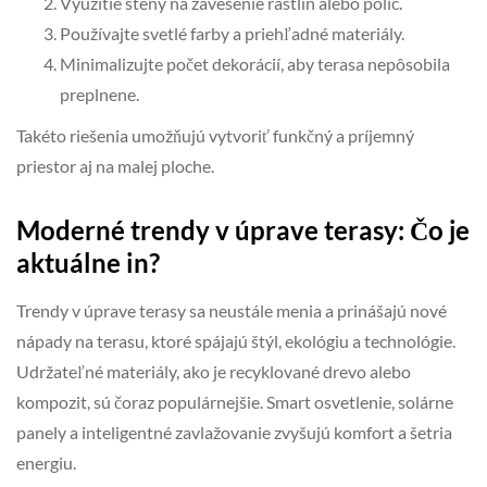
Využitie steny na zavesenie rastlín alebo políc.
Používajte svetlé farby a priehľadné materiály.
Minimalizujte počet dekorácií, aby terasa nepôsobila
preplnene.
Takéto riešenia umožňujú vytvoriť funkčný a príjemný
priestor aj na malej ploche.
Moderné trendy v úprave terasy: Čo je
aktuálne in?
Trendy v úprave terasy sa neustále menia a prinášajú nové
nápady na terasu, ktoré spájajú štýl, ekológiu a technológie.
Udržateľné materiály, ako je recyklované drevo alebo
kompozit, sú čoraz populárnejšie. Smart osvetlenie, solárne
panely a inteligentné zavlažovanie zvyšujú komfort a šetria
energiu.