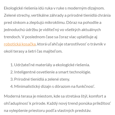
Ekologické riešenia idú ruka v ruke s moderným dizajnom.
Zelené strechy, vertikálne záhrady a prírodné tienidlá chránia
pred slnkom a zlepšujú mikroklímu. Dôraz na pohodlie a
jednoduchú údržbu je viditeľný vo všetkých aktuálnych
trendoch. V poslednom čase sa čoraz viac uplatňuje aj
robotická kosačka
, ktorá uľahčuje starostlivosť o trávnik v
okolí terasy a šetrí čas majiteľom.
Udržateľné materiály a ekologické riešenia.
Inteligentné osvetlenie a smart technológie.
Prírodné tienidlá a zelené steny.
Minimalistický dizajn s dôrazom na funkčnosť.
Moderná terasa je miestom, kde sa stretáva štýl, komfort a
ohľaduplnosť k prírode. Každý nový trend ponúka príležitosť
na vylepšenie priestoru podľa vlastných predstáv.