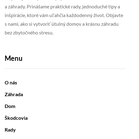
a záhrady. Prinášame praktické rady, jednoduché tipy a
inšpirácie, ktoré vám uľahčia každodenný život. Objavte
s nami, ako si vytvoriť útulný domov a krásnu záhradu
bez zbytočného stresu.
Menu
O nás
Záhrada
Dom
Škodcovia
Rady