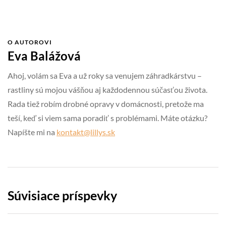
O AUTOROVI
Eva Balážová
Ahoj, volám sa Eva a už roky sa venujem záhradkárstvu –
rastliny sú mojou vášňou aj každodennou súčasťou života.
Rada tiež robím drobné opravy v domácnosti, pretože ma
teší, keď si viem sama poradiť s problémami. Máte otázku?
Napíšte mi na
kontakt@lillys.sk
Súvisiace príspevky