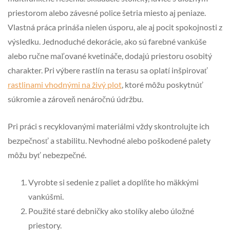
priestorom alebo závesné police šetria miesto aj peniaze.
Vlastná práca prináša nielen úsporu, ale aj pocit spokojnosti z
výsledku. Jednoduché dekorácie, ako sú farebné vankúše
alebo ručne maľované kvetináče, dodajú priestoru osobitý
charakter. Pri výbere rastlín na terasu sa oplatí inšpirovať
rastlinami vhodnými na živý plot
, ktoré môžu poskytnúť
súkromie a zároveň nenáročnú údržbu.
Pri práci s recyklovanými materiálmi vždy skontrolujte ich
bezpečnosť a stabilitu. Nevhodné alebo poškodené palety
môžu byť nebezpečné.
Vyrobte si sedenie z paliet a doplňte ho mäkkými
vankúšmi.
Použité staré debničky ako stolíky alebo úložné
priestory.