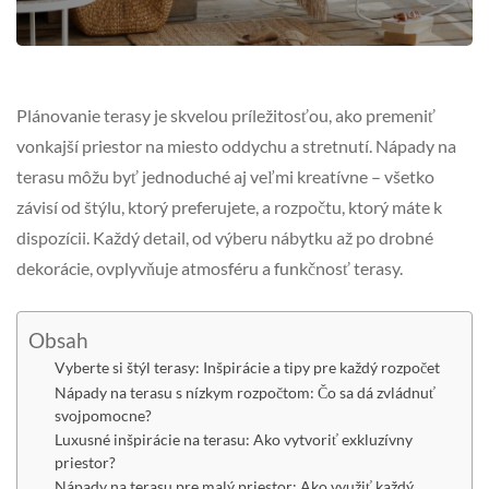
Plánovanie terasy je skvelou príležitosťou, ako premeniť
vonkajší priestor na miesto oddychu a stretnutí. Nápady na
terasu môžu byť jednoduché aj veľmi kreatívne – všetko
závisí od štýlu, ktorý preferujete, a rozpočtu, ktorý máte k
dispozícii. Každý detail, od výberu nábytku až po drobné
dekorácie, ovplyvňuje atmosféru a funkčnosť terasy.
Obsah
Vyberte si štýl terasy: Inšpirácie a tipy pre každý rozpočet
Nápady na terasu s nízkym rozpočtom: Čo sa dá zvládnuť
svojpomocne?
Luxusné inšpirácie na terasu: Ako vytvoriť exkluzívny
priestor?
Nápady na terasu pre malý priestor: Ako využiť každý