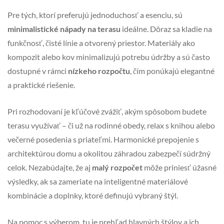
Pre tých, ktorí preferujú jednoduchosť a esenciu, sú
minimalistické nápady na terasu
ideálne. Dôraz sa kladie na
funkčnosť, čisté línie a otvorený priestor. Materiály ako
kompozit alebo kov minimalizujú potrebu údržby a sú často
dostupné v rámci
nízkeho rozpočtu
, čím ponúkajú elegantné
a praktické riešenie.
Pri rozhodovaní je kľúčové zvážiť, akým spôsobom budete
terasu využívať – či už na rodinné obedy, relax s knihou alebo
večerné posedenia s priateľmi. Harmonické prepojenie s
architektúrou domu a okolitou záhradou zabezpečí súdržný
celok. Nezabúdajte, že aj
malý rozpočet
môže priniesť úžasné
výsledky, ak sa zameriate na inteligentné materiálové
kombinácie a doplnky, ktoré definujú vybraný štýl.
Na pomoc s výberom, tu je prehľad hlavných štýlov a ich