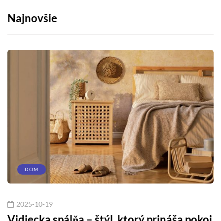
Najnovšie
DOM
2025-10-19
Vidiecka spálňa – štýl, ktorý prináša pokoj
A