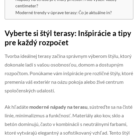
centimeter?
Moderné trendy v úprave terasy: Čo je aktuálne in?
Vyberte si štýl terasy: Inšpirácie a tipy
pre každý rozpočet
Tvorba ideálnej terasy začína správnym výberom štýlu, ktorý
dokonale ladí s vašou osobnosťou, domom a dostupným
rozpočtom. Ponúkame vám inšpirácie pre rozličné štýly, ktoré
premenia váš exteriér na oázu pokoja alebo živé centrum
spoločenských udalostí.
Ak hľadáte
moderné nápady na terasu
, sústreďte sa na čisté
línie, minimalizmus a funkčnosť. Materiály ako kov, sklo a
betón dominujú, často v kombinácii s neutrálnymi farbami,
ktoré vytvárajú elegantný a sofistikovaný vzhľad. Tento štýl