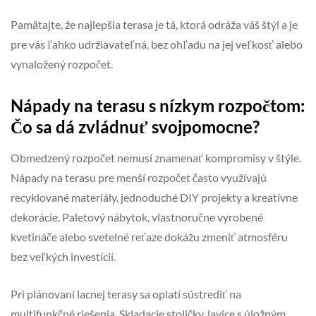
Pamätajte, že najlepšia terasa je tá, ktorá odráža váš štýl a je
pre vás ľahko udržiavateľná, bez ohľadu na jej veľkosť alebo
vynaložený rozpočet.
Nápady na terasu s nízkym rozpočtom:
Čo sa dá zvládnuť svojpomocne?
Obmedzený rozpočet nemusí znamenať kompromisy v štýle.
Nápady na terasu pre menší rozpočet často využívajú
recyklované materiály, jednoduché DIY projekty a kreatívne
dekorácie. Paletový nábytok, vlastnoručne vyrobené
kvetináče alebo svetelné reťaze dokážu zmeniť atmosféru
bez veľkých investícií.
Pri plánovaní lacnej terasy sa oplatí sústrediť na
multifunkčné riešenia. Skladacie stoličky, lavice s úložným