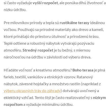
si často vyžaduje
vyšší rozpočet
, ale ponúka dlhú životnosť a
nízku údržbu.
Pre milovníkov prírody a tepla sú
rustikálne terasy
ideálnou
voľbou. Používajú sa prírodné materiály ako drevo a kameň,
ktoré prinášajú do priestoru útulnosť a prirodzenú krásu.
Teplé odtiene a robustný nábytok vytvárajú pozývaciu
atmosféru.
Stredný rozpočet
je tu bežný, s miernou
náročnosťou na údržbu v závislosti od výberu dreva.
Hľadáte voľnosť a kreatívnu atmosféru?
Boho terasa
je plná
farieb, textílií, vankúšov a etnických vzorov. Ratanový
nábytok, závesné hojdačky a množstvo rastlín (napríklad z
výberu okrasných tráv do záhrady
) dotvárajú uvoľnený a
eklektický vzhľad. Tento štýl je často realizovateľný s
nízkym
rozpočtom
a vyžaduje minimálnu údržbu.