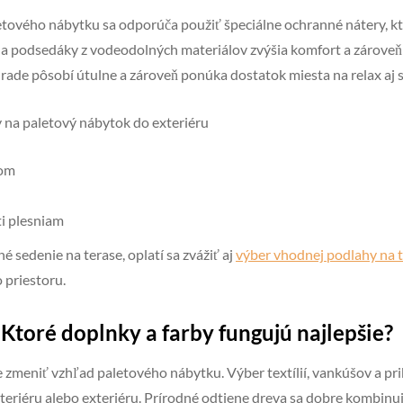
etového nábytku sa odporúča použiť špeciálne ochranné nátery, kt
a podsedáky z vodeodolných materiálov zvýšia komfort a zároveň
rade pôsobí útulne a zároveň ponúka dostatok miesta na relax aj s
na paletový nábytok do exteriéru
rom
i plesniam
é sedenie na terase, oplatí sa zvážiť aj
výber vhodnej podlahy na 
 priestoru.
Ktoré doplnky a farby fungujú najlepšie?
 zmeniť vzhľad paletového nábytku. Výber textílií, vankúšov a pr
 interiéru alebo exteriéru. Prírodné odtiene dreva sa dobre kombinu