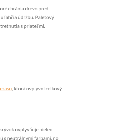
oré chránia drevo pred
 uľahčia údržbu. Paletový
tretnutia s priateľmi.
terasu
, ktorá ovplyvní celkový
ikrývok ovplyvňuje nielen
jú s neutrálnymi farbami, no