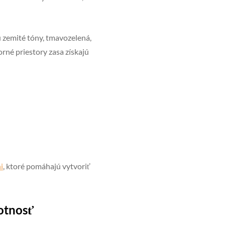
ú zemité tóny, tmavozelená,
orné priestory zasa získajú
i
, ktoré pomáhajú vytvoriť
otnosť