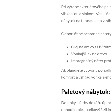
Pri výrobe exteriérového pal
vlhkosťou a slnkom. Vankúše 
nábytok na terase alebo v záh
Odporúčané ochranné nátery 
Olej na drevo s UV filt
Vonkajší lak na drevo
Impregnačný náter prot
Ak plánujete vytvoriť pohodln
komfort a vzhľad vonkajšieho
Paletový nábytok: 
Doplnky a farby dokážu úplne
pohodlie, ale aj celkový štýl