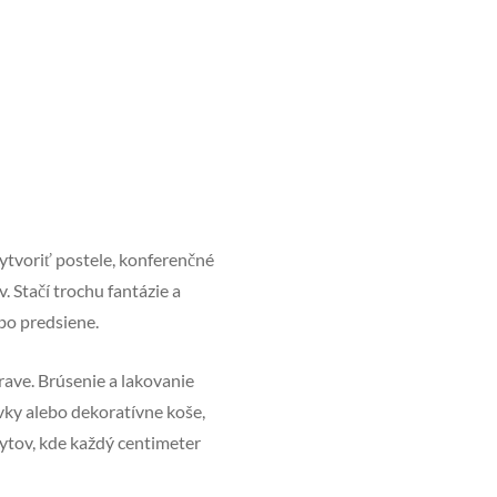
ytvoriť postele, konferenčné
. Stačí trochu fantázie a
bo predsiene.
ave. Brúsenie a lakovanie
vky alebo dekoratívne koše,
ytov, kde každý centimeter