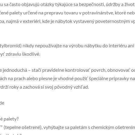
 sa často objavujú otázky týkajúce sa bezpečnosti, údržby a životn
čené palety určené na prepravu tovaru v potravinárstve, ktoré neb
žba, najmä v exteriéri, kde je nábytok vystavený poveternostným v
ylbromid) nikdy nepoužívajte na výrobu nábytku do interiéru ani 
yť zdraviu škodlivé.
 jednoduchá – stačí pravidelne kontrolovať povrch, obnovovať oc
ách na prach alebo plesne je vhodné použiť špeciálne prípravky na
drží roky a zachová si svoj pôvodný vzhľad.
de
é palety?
“ (tepelne ošetrené), vyhýbajte sa paletám s chemickým ošetrením