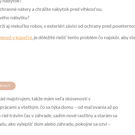
vý nábytok?
chranné nátery a chráňte nábytok pred vlhkosťou.
ového nábytku?
rží aj niekoľko rokov, v exteriéri závisí od ochrany pred povetern
pleseň v kúpeľni
, je dôležité riešiť tento problém čo najskôr, aby st
LÁNKY
ád majstrujem, takže mám veľa skúseností s
prácami a všetkým, čo sa týka domu – od maľovania až po
rád trávim čas v záhrade, sadím nové rastliny a starám sa
radu, ako vylepšiť dom alebo záhradu, pokojne sa ozvi –