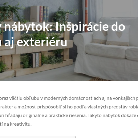
 nábytok: Inšpirácie do
u aj exteriéru
čoraz väčšiu obľubu v moderných domácnostiach aj na vonkajších 
rakter a možnosť prispôsobiť si ho podľa vlastných predstáv rob
rí hľadajú originálne a praktické riešenia. Takýto nábytok dokáže 
 na kreativitu.