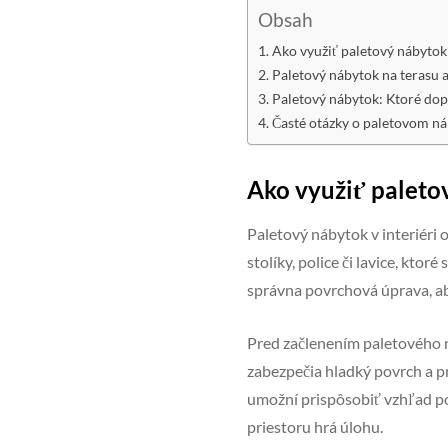
Obsah
Ako využiť paletový nábytok 
Paletový nábytok na terasu a
Paletový nábytok: Ktoré dopl
Časté otázky o paletovom ná
Ako využiť paletov
Paletový nábytok v interiéri
stolíky, police či lavice, kto
správna povrchová úprava, aby
Pred začlenením paletového n
zabezpečia hladký povrch a p
umožní prispôsobiť vzhľad po
priestoru hrá úlohu.