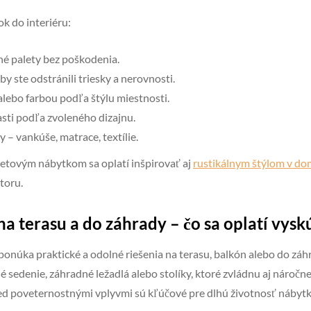
ok do interiéru:
ché palety bez poškodenia.
y ste odstránili triesky a nerovnosti.
lebo farbou podľa štýlu miestnosti.
sti podľa zvoleného dizajnu.
 – vankúše, matrace, textílie.
aletovým nábytkom sa oplatí inšpirovať aj
rustikálnym štýlom v d
toru.
a terasu a do záhrady – čo sa oplatí vysk
ponúka praktické a odolné riešenia na terasu, balkón alebo do záh
 sedenie, záhradné ležadlá alebo stolíky, ktoré zvládnu aj náročn
ed poveternostnými vplyvmi sú kľúčové pre dlhú životnosť nábytk