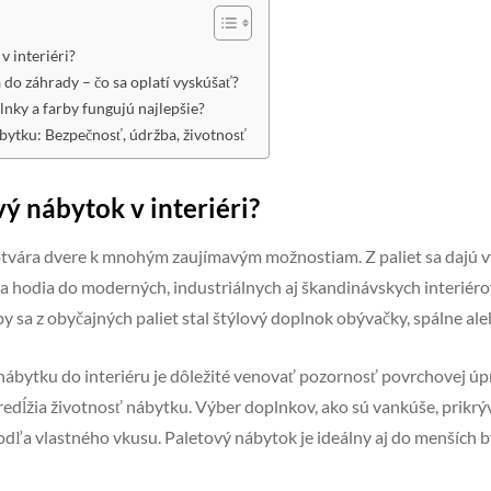
v interiéri?
 do záhrady – čo sa oplatí vyskúšať?
nky a farby fungujú najlepšie?
bytku: Bezpečnosť, údržba, životnosť
ý nábytok v interiéri?
 otvára dvere k mnohým zaujímavým možnostiam. Z paliet sa dajú v
ré sa hodia do moderných, industriálnych aj škandinávskych interiérov
 sa z obyčajných paliet stal štýlový doplnok obývačky, spálne ale
ábytku do interiéru je dôležité venovať pozornosť povrchovej úpr
redĺžia životnosť nábytku. Výber doplnkov, ako sú vankúše, prikrý
dľa vlastného vkusu. Paletový nábytok je ideálny aj do menších b