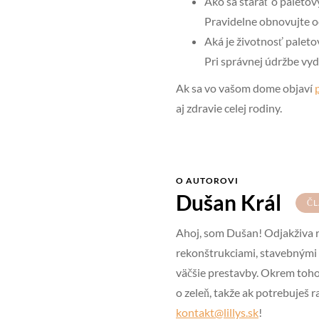
Ako sa starať o paleto
Pravidelne obnovujte o
Aká je životnosť palet
Pri správnej údržbe vyd
Ak sa vo vašom dome objaví
aj zdravie celej rodiny.
O AUTOROVI
Dušan Král
Č
Ahoj, som Dušan! Odjakživa r
rekonštrukciami, stavebnými 
väčšie prestavby. Okrem toho 
o zeleň, takže ak potrebuješ 
kontakt@lillys.sk
!