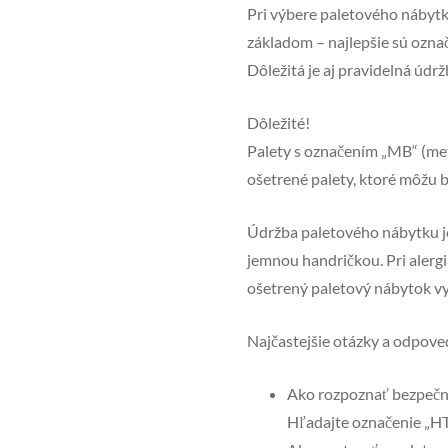
Pri výbere paletového nábytku
základom – najlepšie sú ozna
Dôležitá je aj pravidelná údr
Dôležité!
Palety s označením „MB“ (met
ošetrené palety, ktoré môžu b
Údržba paletového nábytku je
jemnou handričkou. Pri alergi
ošetrený paletový nábytok vy
Najčastejšie otázky a odpove
Ako rozpoznať bezpečn
Hľadajte označenie „HT