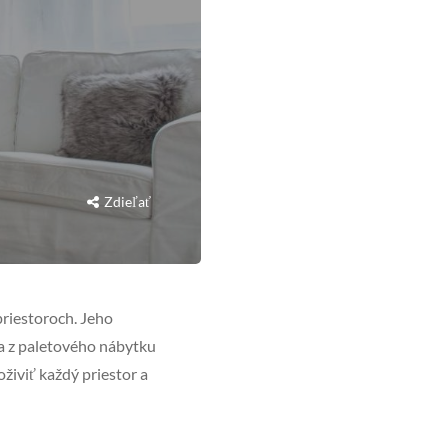
Zdieľať
priestoroch. Jeho
ia z paletového nábytku
oživiť každý priestor a