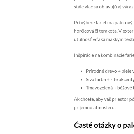
stále viac sa objavujú aj výr
Pri výbere farieb na paletový
horčicová či terakota. V exter
útulnosť vďaka mäkkým textí
Inšpirácie na kombinácie far
Prírodné drevo + biele
Sivá farba + žlté akcent
Tmavozelená + béžové t
Ak chcete, aby váš priestor 
príjemnú atmosféru.
Časté otázky o pa