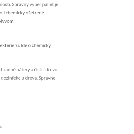
osti. Správny výber paliet je
oli chemicky ošetrené.
plyvom.
exteriéru. Ide o chemicky
hranné nátery a čistiť drevo
 dezinfekciu dreva. Správne
.