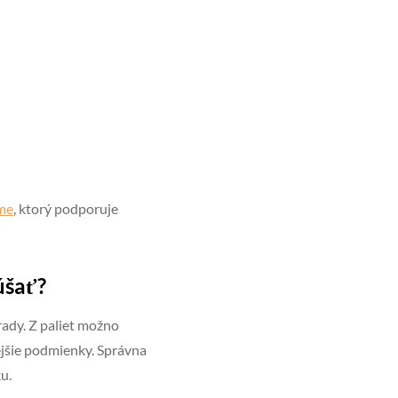
ome
, ktorý podporuje
úšať?
rady. Z paliet možno
ejšie podmienky. Správna
u.