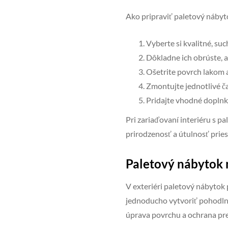
Ako pripraviť paletový nábyt
Vyberte si kvalitné, su
Dôkladne ich obrúste, ab
Ošetrite povrch lakom a
Zmontujte jednotlivé ča
Pridajte vhodné doplnky
Pri zariaďovaní interiéru s p
prirodzenosť a útulnosť pries
Paletový nábytok n
V exteriéri paletový nábytok 
jednoducho vytvoriť pohodlné
úprava povrchu a ochrana pr