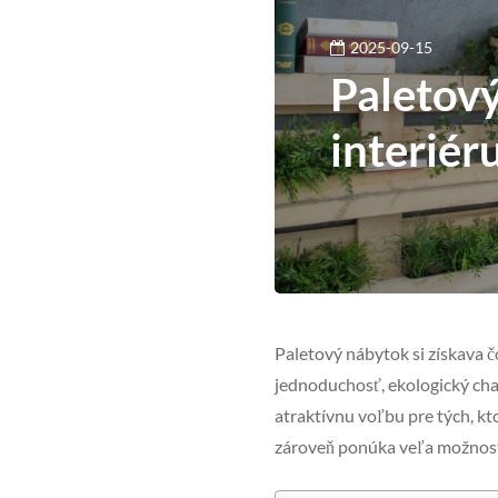
2025-09-15
Paletový
interiér
Paletový nábytok si získava 
jednoduchosť, ekologický cha
atraktívnu voľbu pre tých, kto
zároveň ponúka veľa možností