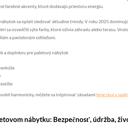
azné farebné akcenty, ktoré dodávajú priestoru energiu.
 nábytok sa oplatí sledovať aktuálne trendy. V roku 2025 dominuj
iéri sa osvedčili sýte farby, ktoré oživia záhradu alebo terasu. Vnút
liám a pastelovým odtieňom.
ieb a doplnkov pre paletový nábytok
 vankúše
y
extílie
pôsobil harmonicky, môžete sa inšpirovať zásadami
feng shui v spáln
letovom nábytku: Bezpečnosť, údržba, živ