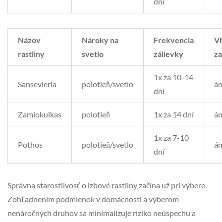
dní
Názov
Nároky na
Frekvencia
V
rastliny
svetlo
zálievky
za
1x za 10-14
Sansevieria
polotieň/svetlo
á
dní
Zamiokulkas
polotieň
1x za 14 dní
á
1x za 7-10
Pothos
polotieň/svetlo
á
dní
Správna starostlivosť o izbové rastliny začína už pri výbere.
Zohľadnením podmienok v domácnosti a výberom
nenáročných druhov sa minimalizuje riziko neúspechu a