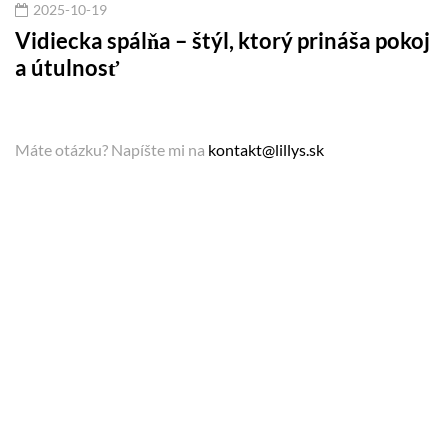
2025-10-19
Vidiecka spálňa – štýl, ktorý prináša pokoj
A
a útulnosť
m
Máte otázku? Napíšte mi na
kontakt@lillys.sk