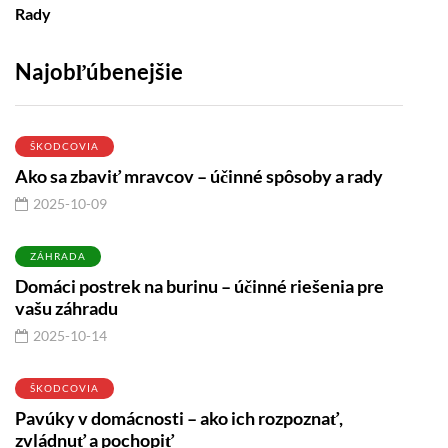
Rady
Najobľúbenejšie
ŠKODCOVIA
Ako sa zbaviť mravcov – účinné spôsoby a rady
2025-10-09
ZÁHRADA
Domáci postrek na burinu – účinné riešenia pre
vašu záhradu
2025-10-14
ŠKODCOVIA
Pavúky v domácnosti – ako ich rozpoznať,
zvládnuť a pochopiť