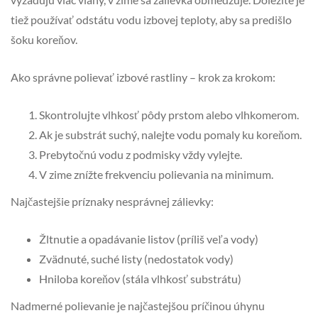
tiež používať odstátu vodu izbovej teploty, aby sa predišlo
šoku koreňov.
Ako správne polievať izbové rastliny – krok za krokom:
Skontrolujte vlhkosť pôdy prstom alebo vlhkomerom.
Ak je substrát suchý, nalejte vodu pomaly ku koreňom.
Prebytočnú vodu z podmisky vždy vylejte.
V zime znížte frekvenciu polievania na minimum.
Najčastejšie príznaky nesprávnej zálievky:
Žltnutie a opadávanie listov (príliš veľa vody)
Zvädnuté, suché listy (nedostatok vody)
Hniloba koreňov (stála vlhkosť substrátu)
Nadmerné polievanie je najčastejšou príčinou úhynu