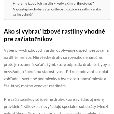
Hnojenie izbových rastlín – kedy a čím prihnojovať?
Najčastejšie chyby v starostlivosti o izbové rastliny a ako
sa im vyhnúť
Ako si vybrať izbové rastliny vhodné
pre začiatočníkov
Výber prvých izbových rastlín ovplyvňuje úspech pestovania
na dlhé mesiace. Nie všetky druhy sú rovnako nenáročné,
preto je rozumné začať s tými, ktoré odpustia drobné chyby a
nevyžadujú špeciálnu starostlivosť. Pri rozhodovaní sa oplatí
zohľadniť svetelné podmienky v byte, dostupnosť miesta a
čas, ktorý možno venovať rastlinám.
Pre začiatočníkov sú ideálne druhy, ktoré zvládnu aj menej
pravidelnú zálievku a nevyžadujú špeciálne substráty. Medzi
najobľúbenejšie patria napríklad sansevieria, zamiokulkas