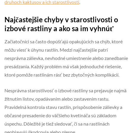
druhoch kaktusov a ich starostlivosti
.
Najčastejšie chyby v starostlivosti o
izbové rastliny a ako sa im vyhnúť
Začiatočníci sa často dopúšťajú opakujúcich sa chýb, ktoré
môžu viesť k úhynu rastlín. Medzi najčastejšie patrí
nesprávna zálievka, nevhodné umiestnenie alebo zanedbanie
presádzania. Každý problém má však jednoduché riešenie,
ktoré pomôže rastlinám rásť bez zbytočných komplikácií.
Nesprávna starostlivosť o izbové rastliny sa prejavuje najmä
žltnutím listov, opadávaním alebo zastavením rastu.
Pravidelná kontrola stavu rastlín, prispôsobenie zálievky a
občasné presadenie do väčšieho kvetináča sú základom
úspechu. Dôležité je tiež sledovať, či sa na rastlinách
neobjavujú škodcovia alebo plesne.