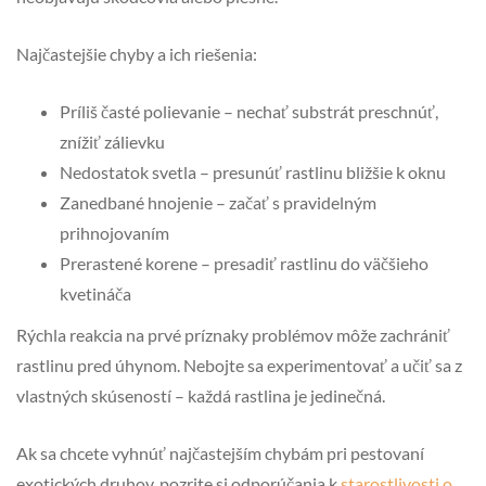
Najčastejšie chyby a ich riešenia:
Príliš časté polievanie – nechať substrát preschnúť,
znížiť zálievku
Nedostatok svetla – presunúť rastlinu bližšie k oknu
Zanedbané hnojenie – začať s pravidelným
prihnojovaním
Prerastené korene – presadiť rastlinu do väčšieho
kvetináča
Rýchla reakcia na prvé príznaky problémov môže zachrániť
rastlinu pred úhynom. Nebojte sa experimentovať a učiť sa z
vlastných skúseností – každá rastlina je jedinečná.
Ak sa chcete vyhnúť najčastejším chybám pri pestovaní
exotických druhov, pozrite si odporúčania k
starostlivosti o