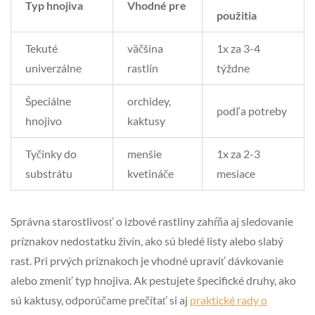
Typ hnojiva
Vhodné pre
použitia
Tekuté
väčšina
1x za 3-4
univerzálne
rastlín
týždne
Špeciálne
orchidey,
podľa potreby
hnojivo
kaktusy
Tyčinky do
menšie
1x za 2-3
substrátu
kvetináče
mesiace
Správna starostlivosť o izbové rastliny zahŕňa aj sledovanie
príznakov nedostatku živín, ako sú bledé listy alebo slabý
rast. Pri prvých príznakoch je vhodné upraviť dávkovanie
alebo zmeniť typ hnojiva. Ak pestujete špecifické druhy, ako
sú kaktusy, odporúčame prečítať si aj
praktické rady o