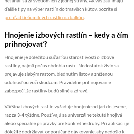
neťahali sa za svetlom len z jednej strany. Ak vás zaujímajú
ďalšie tipy na výber rastlín do tmavších kútov, pozrite si
prehľad tieňomilných rastlín na balkón
.
Hnojenie izbových rastlín – kedy a čím
prihnojovať?
Hnojenie je dôležitou súčasťou starostlivosti o izbové
rastliny, najmä počas obdobia rastu. Nedostatok živín sa
prejavuje slabým rastom, blednutím listov a zníženou
odolnosťou voči škodcom. Pravidelné prihnojovanie
zabezpečí, že rastliny budú silné a zdravé.
Väčšina izbových rastlín vyžaduje hnojenie od jari do jesene,
raz za 3-4 týždne. Používajú sa univerzálne tekuté hnojivá
alebo špeciálne prípravky pre konkrétne druhy. Pri aplikácii je
dôležité dodržiavať odporúčané dávkovanie, aby nedošlo k