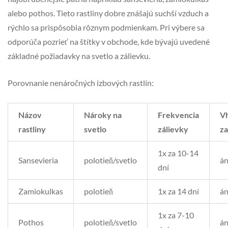
alebo pothos. Tieto rastliny dobre znášajú suchší vzduch a
rýchlo sa prispôsobia rôznym podmienkam. Pri výbere sa
odporúča pozrieť na štítky v obchode, kde bývajú uvedené
základné požiadavky na svetlo a zálievku.
Porovnanie nenáročných izbových rastlín:
Názov
Nároky na
Frekvencia
V
rastliny
svetlo
zálievky
za
1x za 10-14
Sansevieria
polotieň/svetlo
á
dní
Zamiokulkas
polotieň
1x za 14 dní
á
1x za 7-10
Pothos
polotieň/svetlo
á