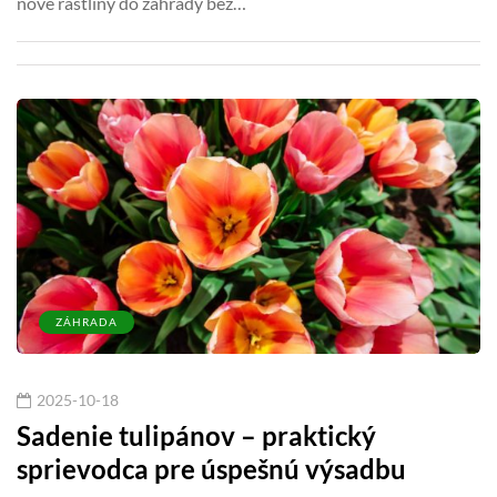
nové rastliny do záhrady bez…
ZÁHRADA
2025-10-18
Sadenie tulipánov – praktický
sprievodca pre úspešnú výsadbu