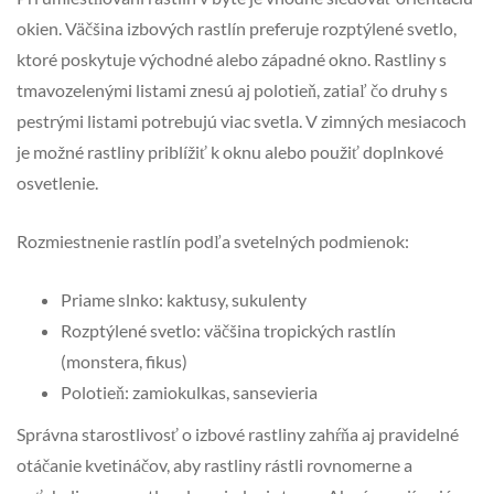
okien. Väčšina izbových rastlín preferuje rozptýlené svetlo,
ktoré poskytuje východné alebo západné okno. Rastliny s
tmavozelenými listami znesú aj polotieň, zatiaľ čo druhy s
pestrými listami potrebujú viac svetla. V zimných mesiacoch
je možné rastliny priblížiť k oknu alebo použiť doplnkové
osvetlenie.
Rozmiestnenie rastlín podľa svetelných podmienok:
Priame slnko: kaktusy, sukulenty
Rozptýlené svetlo: väčšina tropických rastlín
(monstera, fikus)
Polotieň: zamiokulkas, sansevieria
Správna starostlivosť o izbové rastliny zahŕňa aj pravidelné
otáčanie kvetináčov, aby rastliny rástli rovnomerne a