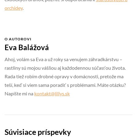
orchidey
.
O AUTOROVI
Eva Balážová
Ahoj, volám sa Eva a už roky sa venujem záhradkárstvu –
rastliny sú mojou vášňou aj každodennou súčasťou života.
Rada tiež robím drobné opravy v domácnosti, pretože ma
teší, keď si viem sama poradiť s problémami. Máte otázku?
Napíšte mi na
kontakt@lillys.sk
Súvisiace príspevky