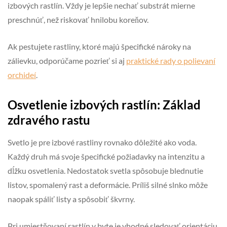
izbových rastlín. Vždy je lepšie nechať substrát mierne
preschnúť, než riskovať hnilobu koreňov.
Ak pestujete rastliny, ktoré majú špecifické nároky na
zálievku, odporúčame pozrieť si aj
praktické rady o polievaní
orchideí
.
Osvetlenie izbových rastlín: Základ
zdravého rastu
Svetlo je pre izbové rastliny rovnako dôležité ako voda.
Každý druh má svoje špecifické požiadavky na intenzitu a
dĺžku osvetlenia. Nedostatok svetla spôsobuje blednutie
listov, spomalený rast a deformácie. Príliš silné slnko môže
naopak spáliť listy a spôsobiť škvrny.
Pri umiestňovaní rastlín v byte je vhodné sledovať orientáciu