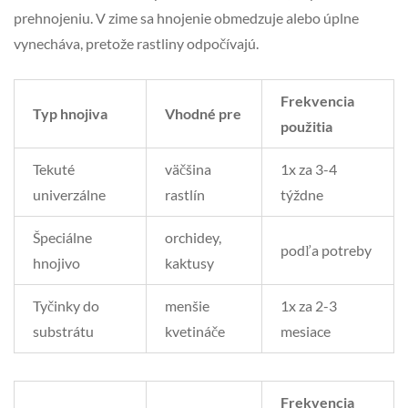
prehnojeniu. V zime sa hnojenie obmedzuje alebo úplne
vynecháva, pretože rastliny odpočívajú.
Frekvencia
Typ hnojiva
Vhodné pre
použitia
Tekuté
väčšina
1x za 3-4
univerzálne
rastlín
týždne
Špeciálne
orchidey,
podľa potreby
hnojivo
kaktusy
Tyčinky do
menšie
1x za 2-3
substrátu
kvetináče
mesiace
Frekvencia