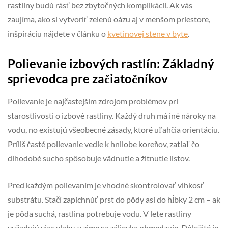
rastliny budú rásť bez zbytočných komplikácií. Ak vás
zaujíma, ako si vytvoriť zelenú oázu aj v menšom priestore,
inšpiráciu nájdete v článku o
kvetinovej stene v byte
.
Polievanie izbových rastlín: Základný
sprievodca pre začiatočníkov
Polievanie je najčastejším zdrojom problémov pri
starostlivosti o izbové rastliny. Každý druh má iné nároky na
vodu, no existujú všeobecné zásady, ktoré uľahčia orientáciu.
Príliš časté polievanie vedie k hnilobe koreňov, zatiaľ čo
dlhodobé sucho spôsobuje vädnutie a žltnutie listov.
Pred každým polievaním je vhodné skontrolovať vlhkosť
substrátu. Stačí zapichnúť prst do pôdy asi do hĺbky 2 cm – ak
je pôda suchá, rastlina potrebuje vodu. V lete rastliny
vyžadujú viac vlahy, v zime sa zálievka obmedzuje. Dôležité je