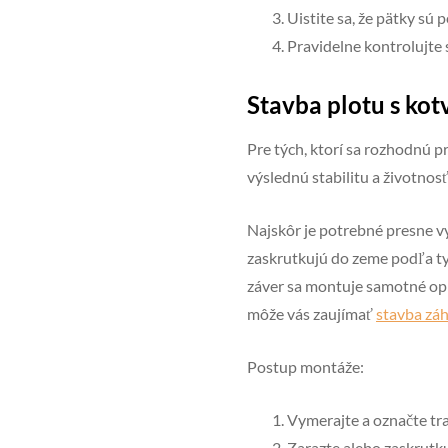
Uistite sa, že pätky sú 
Pravidelne kontrolujte 
Stavba plotu s ko
Pre tých, ktorí sa rozhodnú p
výslednú stabilitu a životnos
Najskôr je potrebné presne vy
zaskrutkujú do zeme podľa typ
záver sa montuje samotné opl
môže vás zaujímať
stavba zá
Postup montáže:
Vymerajte a označte tra
Zarazte alebo zaskrutku