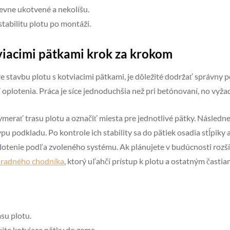
pevne ukotvené a nekolíšu.
stabilitu plotu po montáži.
tviacimi pätkami krok za krokom
re stavbu plotu s kotviacimi pätkami, je dôležité dodržať správny
ť oplotenia. Práca je síce jednoduchšia než pri betónovaní, no vyž
merať trasu plotu a označiť miesta pre jednotlivé pätky. Následne
u podkladu. Po kontrole ich stability sa do pätiek osadia stĺpiky 
otenie podľa zvoleného systému. Ak plánujete v budúcnosti rozšír
hradného chodníka
, ktorý uľahčí prístup k plotu a ostatným čast
su plotu.
jte kotviace pätky do zeme.