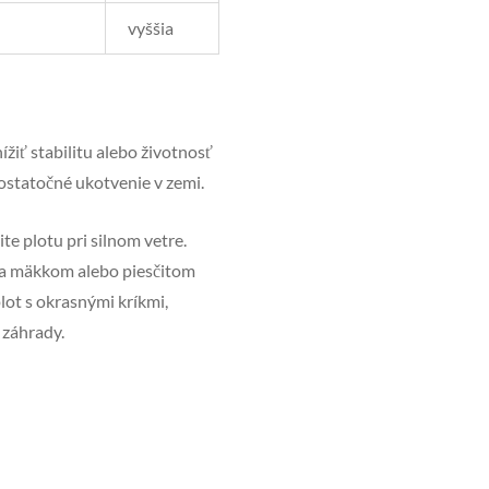
vyššia
ížiť stabilitu alebo životnosť
ostatočné ukotvenie v zemi.
te plotu pri silnom vetre.
 na mäkkom alebo piesčitom
lot s okrasnými kríkmi,
 záhrady.