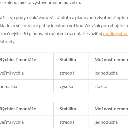
cie alebo miesta vystavené silnému vetru.
vážiť typ pôdy, očakávanú záťaž plotu a plánovanú životnosť oplot
ladoch sú kotviace pätky ideálnou voľbou. Ak však potrebujete ro
pečnejšie. Pri plánovaní oplotenia sa oplatí zvážiť aj
rastliny vho
záhrady.
Rýchlosť montáže
Stabilita
Možnosť demon
veľmi rýchla
stredná
jednoduchá
pomalšia
vysoká
zložitá
Rýchlosť montáže
Stabilita
Možnosť demon
veľmi rýchla
stredná
jednoduchá