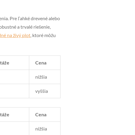
enia. Pre ľahké drevené alebo
bustné a trvalé riešenie,
dné na živý plot
, ktoré môžu
táže
Cena
nižšia
vyššia
táže
Cena
nižšia