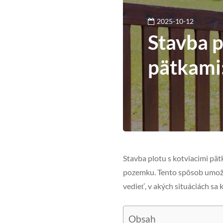
2025-10-12
Stavba p
pätkami:
Stavba plotu s kotviacimi pät
pozemku. Tento spôsob umožň
vedieť, v akých situáciách sa 
Obsah