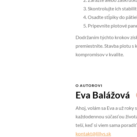
Skontrolujte ich stabili
Osadte stĺpiky do pätiek
Pripevnite plotové pane
Dodržaním týchto krokov získ
premiestnite. Stavba plotu s k
kompromisov v kvalite.
O AUTOROVI
Eva Balážová
Ahoj, volám sa Eva a už roky 
každodennou súčasťou života
teší, keď si viem sama porad
kontakt@lillys.sk