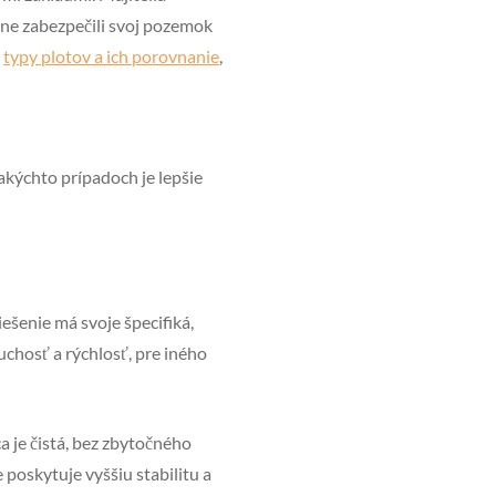
ívne zabezpečili svoj pozemok
j
typy plotov a ich porovnanie
,
kýchto prípadoch je lepšie
ešenie má svoje špecifiká,
uchosť a rýchlosť, pre iného
 je čistá, bez zbytočného
poskytuje vyššiu stabilitu a