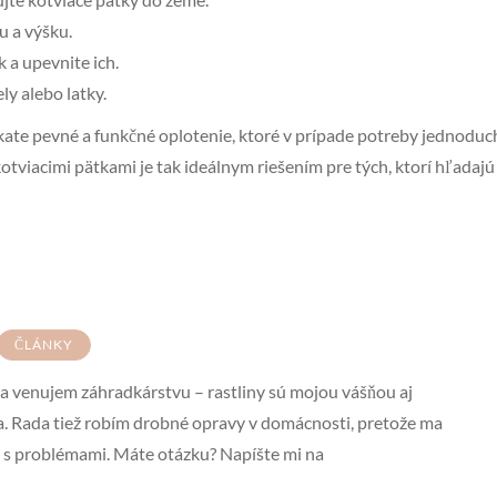
tu a výšku.
 a upevnite ich.
ly alebo latky.
ate pevné a funkčné oplotenie, ktoré v prípade potreby jednoduc
otviacimi pätkami je tak ideálnym riešením pre tých, ktorí hľadajú f
ČLÁNKY
sa venujem záhradkárstvu – rastliny sú mojou vášňou aj
. Rada tiež robím drobné opravy v domácnosti, pretože ma
iť s problémami. Máte otázku? Napíšte mi na