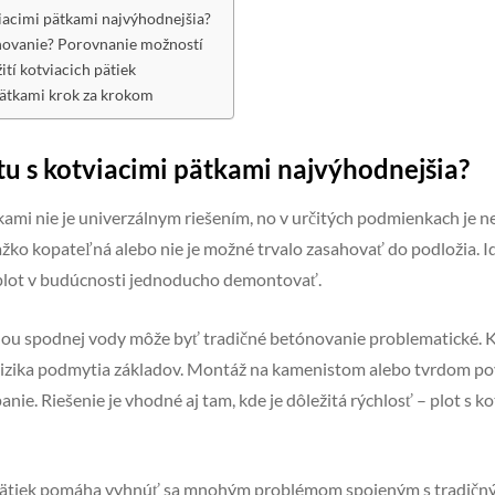
viacimi pätkami najvýhodnejšia?
novanie? Porovnanie možností
ití kotviacich pätiek
pätkami krok za krokom
tu s kotviacimi pätkami najvýhodnejšia?
kami nie je univerzálnym riešením, no v určitých podmienkach je n
žko kopateľná alebo nie je možné trvalo zasahovať do podložia. Id
plot v budúcnosti jednoducho demontovať.
nou spodnej vody môže byť tradičné betónovanie problematické. 
 rizika podmytia základov. Montáž na kamenistom alebo tvrdom pov
anie. Riešenie je vhodné aj tam, kde je dôležitá rýchlosť – plot s 
 pätiek pomáha vyhnúť sa mnohým problémom spojeným s tradičným