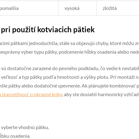
pomalšia
vysoká
zložitá
pri použití kotviacich pätiek
acimi pätkami jednoduchšia, stále sa objavujú chyby, ktoré môžu zn
o nesprávny výber typu pätky, podcenenie hĺbky osadenia alebo ned
e sú dostatočne zarazené do pevného podkladu, čo vedie k nestabili
iť veľkosť a typ pätky podľa hmotnosti a výšky plotu. Pri montáži
lhšie pätky alebo dodatočné spevnenie. Ak plánujete kombinovať p
 starostlivosť o okrasné kríky
, aby ste dosiahli harmonický vzhľad
a vyberte vhodnú pätku.
ĺbku osadenia.