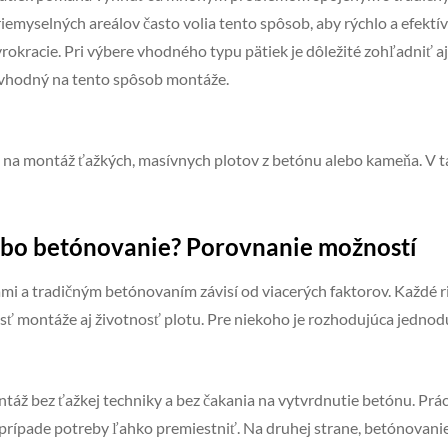
riemyselných areálov často volia tento spôsob, aby rýchlo a efekt
rokracie. Pri výbere vhodného typu pätiek je dôležité zohľadniť a
e vhodný na tento spôsob montáže.
 na montáž ťažkých, masívnych plotov z betónu alebo kameňa. V ta
ebo betónovanie? Porovnanie možností
i a tradičným betónovaním závisí od viacerých faktorov. Každé ri
sť montáže aj životnosť plotu. Pre niekoho je rozhodujúca jednod
áž bez ťažkej techniky a bez čakania na vytvrdnutie betónu. Práca
prípade potreby ľahko premiestniť. Na druhej strane, betónovanie 