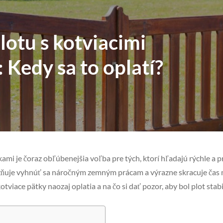
lotu s kotviacimi
 Kedy sa to oplatí?
kami je čoraz obľúbenejšia voľba pre tých, ktorí hľadajú rýchle a p
uje vyhnúť sa náročným zemným prácam a výrazne skracuje čas m
kotviace pätky naozaj oplatia a na čo si dať pozor, aby bol plot stab