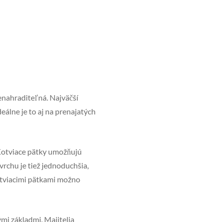
enahraditeľná. Najväčší
eálne je to aj na prenajatých
Kotviace pätky umožňujú
rchu je tiež jednoduchšia,
kotviacimi pätkami možno
i základmi. Majitelia