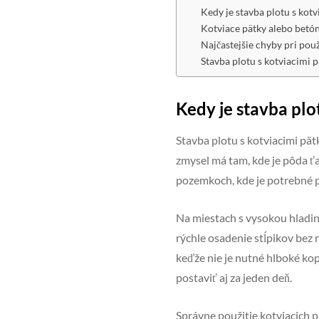
Kedy je stavba plotu s kot
Kotviace pätky alebo betó
Najčastejšie chyby pri použ
Stavba plotu s kotviacimi 
Kedy je stavba plo
Stavba plotu s kotviacimi pät
zmysel má tam, kde je pôda ťa
pozemkoch, kde je potrebné 
Na miestach s vysokou hladi
rýchle osadenie stĺpikov bez
keďže nie je nutné hlboké kop
postaviť aj za jeden deň.
Správne použitie kotviacich