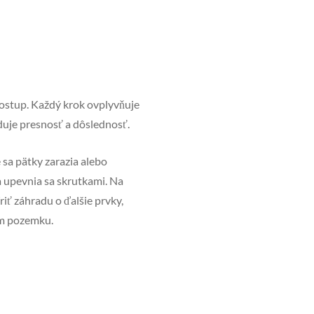
 postup. Každý krok ovplyvňuje
aduje presnosť a dôslednosť.
 sa pätky zarazia alebo
a upevnia sa skrutkami. Na
iť záhradu o ďalšie prvky,
iam pozemku.