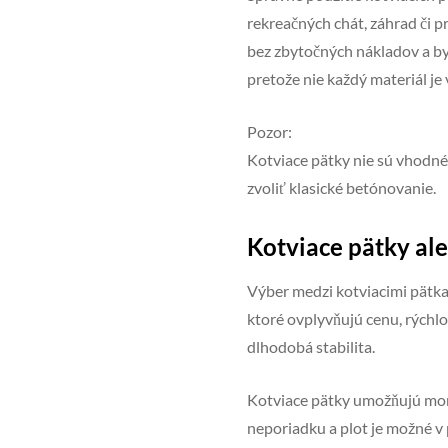
rekreačných chát, záhrad či p
bez zbytočných nákladov a by
pretože nie každý materiál j
Pozor:
Kotviace pätky nie sú vhodné
zvoliť klasické betónovanie.
Kotviace pätky al
Výber medzi kotviacimi pätkam
ktoré ovplyvňujú cenu, rýchlo
dlhodobá stabilita.
Kotviace pätky umožňujú mont
neporiadku a plot je možné v 