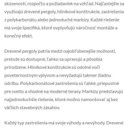
skúseností, rozpočtu a požiadaviek na vzhľad. Najčastejšie sa
využívajú drevené pergoly, hliníkové konštrukcie, zastrešenia
z polykarbonátu alebo jednoduché markízy. Každé riešenie
má svoje špecifiká, ktoré ovplyvňujú náročnosť montáže a
konečný efekt.
Drevené pergoly patria medzi najobľúbenejšie možnosti,
pretože sú dostupné, ľahko sa upravujú a pôsobia
prirodzene. Hliníkové konštrukcie sú odolné voči
poveternostným vplyvom a nevyžadujú takmer žiadnu
údržbu. Polykarbonátové zastrešenia sú ľahké, priepustné
pre svetlo a vhodné na moderné terasy. Markízy predstavujú
najjednoduchšie riešenie, ktoré možno namontovať aj bez
väčších stavebných zásahov.
Každý typ zastrešenia má svoje výhody a nevýhody. Drevené