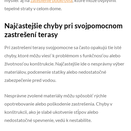
myslieť aj na
zateplenie podkrovia
, ktoré môže ovplyvniť
tepelné straty v celom dome.
Najčastejšie chyby pri svojpomocnom
zastrešení terasy
Pri zastrešení terasy svojpomocne sa často opakujú tie isté
chyby, ktoré môžu viesť k problémom s funkčnosťou alebo
životnosťou konštrukcie. Najčastejšie ide o nesprávny výber
materiálov, podcenenie statiky alebo nedostatočné
zabezpečenie pred vodou.
Nesprávne zvolené materiály môžu spôsobiť rýchle
opotrebovanie alebo poškodenie zastrešenia. Chyby v
konštrukcii, ako je slabé ukotvenie stĺpov alebo
nedostatočné spevnenie, vedú k nestabilite.