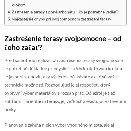
krokom
Zastrešenie terasy z polykarbonátu – čo je potrebné vedieť?
Najčastejšie chyby pri svojpomocnom zastrešení terasy
Zastrešenie terasy svojpomocne – od
čoho začať?
Pred samotnou realizáciou zastrešenia terasy svojpomocne
je potrebné dôkladne premyslieť každý krok. Prvým krokom
je jasne si stanoviť, aký výsledok očakávate a aké sú vaše
technické možnosti. Rozhodujúci je aj rozpočet, ktorý
ovplyvní výber materiálov a rozsah prác. Dôležité je tiež
zohľadniť orientáciu terasy, jej veľkosť a existujúce stavebné
prvky.
Plánovanie zahŕňa nielen výber vhodného miesta, ale aj