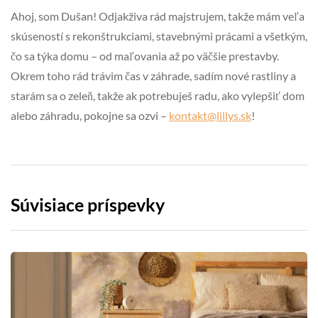
Ahoj, som Dušan! Odjakživa rád majstrujem, takže mám veľa
skúseností s rekonštrukciami, stavebnými prácami a všetkým,
čo sa týka domu – od maľovania až po väčšie prestavby.
Okrem toho rád trávim čas v záhrade, sadím nové rastliny a
starám sa o zeleň, takže ak potrebuješ radu, ako vylepšiť dom
alebo záhradu, pokojne sa ozvi –
kontakt@lillys.sk
!
Súvisiace príspevky