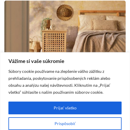
Vážime si vaše súkromie
Súbory cookie používame na zlepšenie vášho zážitku z
DOM
prehliadania, poskytovanie prispôsobených reklám alebo
obsahu a analýzu našej návštevnosti. Kliknutím na „Prijať
2025-10-19
všetko“ súhlasíte s naším používaním súborov cookie.
Vidiecka spálňa – štýl, ktorý prináša pokoj
A
a útulnosť
m
Prijať všetko
Prispôsobiť