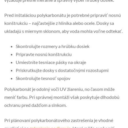
Pred inštaláciou polykarbonátu je potrebné pripraviť nosnú
konštrukciu – najčastejšie z hliníka alebo ocele. Dosky sa
ukladajú s miernym sklonom, aby voda mohla voľne odtekať.
Skontrolujte rozmery a hrúbku dosiek
Pripravte nosnú konštrukciu
Umiestnite tesniace pásky na okraje
Priskrutkujte dosky s dostatočnými rozostupmi
Skontrolujte tesnosť spojov
Polykarbonát je odolný voči UV žiareniu, no časom môže
meniť farbu. Pri správnej montáži však poskytuje dlhodobú
ochranu pred dažďom a slnkom.
Pri plánovaní polykarbonátového zastrešenia je vhodné