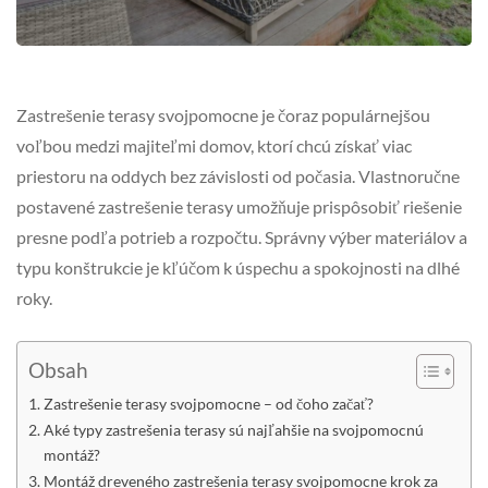
Zastrešenie terasy svojpomocne je čoraz populárnejšou
voľbou medzi majiteľmi domov, ktorí chcú získať viac
priestoru na oddych bez závislosti od počasia. Vlastnoručne
postavené zastrešenie terasy umožňuje prispôsobiť riešenie
presne podľa potrieb a rozpočtu. Správny výber materiálov a
typu konštrukcie je kľúčom k úspechu a spokojnosti na dlhé
roky.
Obsah
Zastrešenie terasy svojpomocne – od čoho začať?
Aké typy zastrešenia terasy sú najľahšie na svojpomocnú
montáž?
Montáž dreveného zastrešenia terasy svojpomocne krok za