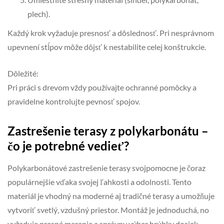
plech).
Každý krok vyžaduje presnosť a dôslednosť. Pri nesprávnom
upevnení stĺpov môže dôjsť k nestabilite celej konštrukcie.
Dôležité:
Pri práci s drevom vždy používajte ochranné pomôcky a
pravidelne kontrolujte pevnosť spojov.
Zastrešenie terasy z polykarbonátu –
čo je potrebné vedieť?
Polykarbonátové zastrešenie terasy svojpomocne je čoraz
populárnejšie vďaka svojej ľahkosti a odolnosti. Tento
materiál je vhodný na moderné aj tradičné terasy a umožňuje
vytvoriť svetlý, vzdušný priestor. Montáž je jednoduchá, no
vyžaduje presné meranie a správny výber hrúbky dosiek.