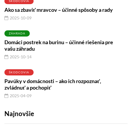
ŠKODCOVIA
Ako sa zbaviť mravcov – účinné spôsoby a rady
2025-10-09
ZÁHRADA
Domáci postrek na burinu – účinné riešenia pre
vašu záhradu
2025-10-14
ŠKODCOVIA
Pavúky v domácnosti – ako ich rozpoznať,
zvládnuť a pochopiť
2025-04-09
Najnovšie