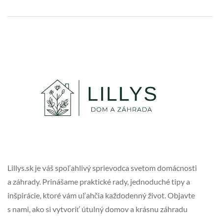
Lillys.sk je váš spoľahlivý sprievodca svetom domácnosti
a záhrady. Prinášame praktické rady, jednoduché tipy a
inšpirácie, ktoré vám uľahčia každodenný život. Objavte
s nami, ako si vytvoriť útulný domov a krásnu záhradu