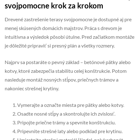
svojpomocne krok za krokom
Drevené zastrešenie terasy svojpomocne je dostupné aj pre
menej skúsených domácich majstrov. Práca s drevom je
intuitívna a výsledok pôsobí útulne. Pred začiatkom montáže
je dôležité pripraviť si presný plán a všetky rozmery.
Najprv sa postaráte o pevný základ – betónové pätky alebo
kotvy, ktoré zabezpečia stabilitu celej konštrukcie. Potom
nasleduje montáž nosných stĺpov, priečnych trámov a
nakoniec strešnej krytiny.
Vymerajte a označte miesta pre pätky alebo kotvy.
Osadte nosné stĺpy a skontrolujte ich zvislosť.
Pripojte priečne trámy a spevnite konštrukciu.
Pripevnite strešné laty alebo podklad pre krytinu.
Umiestnite strešný materiál (šindel, polykarbonát,