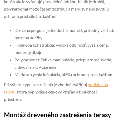
konštrukcie vyžadujú pravidelnú údržbu, hliník je drahší,
polykarbonát môže časom zožltnúť a markízy neposkytujú
ochranu pred silným dažďom.
Drevená pergola: jednoduchá montáž, prírodný vzhľad,
potreba údržby
Hliníková konštrukcia: vysoká odolnosť, vyššia cena,
moderný dizajn
Polykarbonát: ľahká manipulácia, priepustnosť svetla,
citlivosť na UV žiarenie
Markíza: rýchla inštalácia, nižšia ochrana pred dažďom
Pri výbere typu zastrešenia je vhodné zvážiť aj
podlahu na
terasu
, ktorá ovplyvňuje celkový vzhľad a funkčnosť
priestoru.
Montáž dreveného zastrešenia terasy