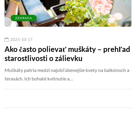
ZÁHRADA
2025-10-17
Ako často polievať muškáty – prehľad
starostlivosti o zálievku
Muškáty patria medzi najobľúbenejšie kvety na balkónoch a
terasách. Ich bohaté kvitnutie a…