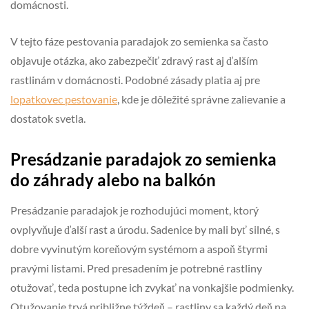
domácnosti.
V tejto fáze pestovania paradajok zo semienka sa často
objavuje otázka, ako zabezpečiť zdravý rast aj ďalším
rastlinám v domácnosti. Podobné zásady platia aj pre
lopatkovec pestovanie
, kde je dôležité správne zalievanie a
dostatok svetla.
Presádzanie paradajok zo semienka
do záhrady alebo na balkón
Presádzanie paradajok je rozhodujúci moment, ktorý
ovplyvňuje ďalší rast a úrodu. Sadenice by mali byť silné, s
dobre vyvinutým koreňovým systémom a aspoň štyrmi
pravými listami. Pred presadením je potrebné rastliny
otužovať, teda postupne ich zvykať na vonkajšie podmienky.
Otužovanie trvá približne týždeň – rastliny sa každý deň na