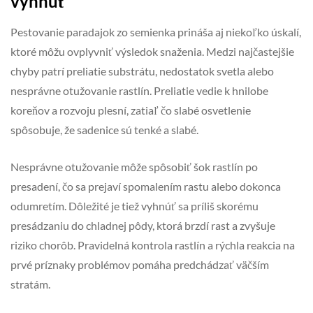
vyhnúť
Pestovanie paradajok zo semienka prináša aj niekoľko úskalí,
ktoré môžu ovplyvniť výsledok snaženia. Medzi najčastejšie
chyby patrí preliatie substrátu, nedostatok svetla alebo
nesprávne otužovanie rastlín. Preliatie vedie k hnilobe
koreňov a rozvoju plesní, zatiaľ čo slabé osvetlenie
spôsobuje, že sadenice sú tenké a slabé.
Nesprávne otužovanie môže spôsobiť šok rastlín po
presadení, čo sa prejaví spomalením rastu alebo dokonca
odumretím. Dôležité je tiež vyhnúť sa príliš skorému
presádzaniu do chladnej pôdy, ktorá brzdí rast a zvyšuje
riziko chorôb. Pravidelná kontrola rastlín a rýchla reakcia na
prvé príznaky problémov pomáha predchádzať väčším
stratám.