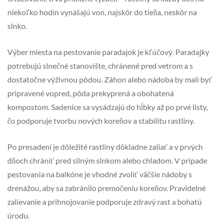
niekoľko hodín vynášajú von, najskôr do tieňa, neskôr na
slnko.
Výber miesta na pestovanie paradajok je kľúčový. Paradajky
potrebujú slnečné stanovište, chránené pred vetrom a s
dostatočne výživnou pôdou. Záhon alebo nádoba by mali byť
pripravené vopred, pôda prekyprená a obohatená
kompostom. Sadenice sa vysádzajú do hĺbky až po prvé listy,
čo podporuje tvorbu nových koreňov a stabilitu rastliny.
Po presadení je dôležité rastliny dôkladne zaliať a v prvých
dňoch chrániť pred silným slnkom alebo chladom. V prípade
pestovania na balkóne je vhodné zvoliť väčšie nádoby s
drenážou, aby sa zabránilo premočeniu koreňov. Pravidelné
zalievanie a prihnojovanie podporuje zdravý rast a bohatú
úrodu.