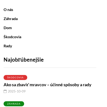
O nás
Záhrada
Dom
Škodcovia
Rady
Najobľúbenejšie
ŠKODCOVIA
Ako sa zbaviť mravcov – účinné spôsoby a rady
2025-10-09
ZÁHRADA