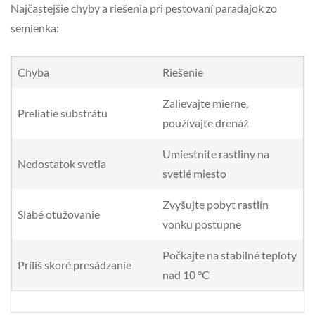
Najčastejšie chyby a riešenia pri pestovaní paradajok zo
semienka:
Chyba
Riešenie
Zalievajte mierne,
Preliatie substrátu
používajte drenáž
Umiestnite rastliny na
Nedostatok svetla
svetlé miesto
Zvyšujte pobyt rastlín
Slabé otužovanie
vonku postupne
Počkajte na stabilné teploty
Príliš skoré presádzanie
nad 10 °C