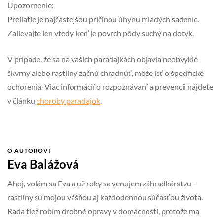
Upozornenie:
Preliatie je najčastejšou príčinou úhynu mladých sadeníc.
Zalievajte len vtedy, keď je povrch pôdy suchý na dotyk.
V prípade, že sa na vašich paradajkách objavia neobvyklé
škvrny alebo rastliny začnú chradnúť, môže ísť o špecifické
ochorenia. Viac informácií o rozpoznávaní a prevencii nájdete
v článku
choroby paradajok
.
O AUTOROVI
Eva Balážová
Ahoj, volám sa Eva a už roky sa venujem záhradkárstvu –
rastliny sú mojou vášňou aj každodennou súčasťou života.
Rada tiež robím drobné opravy v domácnosti, pretože ma