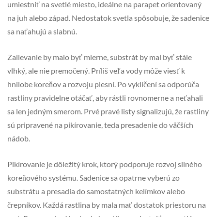
umiestniť na svetlé miesto, ideálne na parapet orientovaný
na juh alebo západ. Nedostatok svetla spôsobuje, že sadenice
sa naťahujú a slabnú.
Zalievanie by malo byť mierne, substrát by mal byť stále
vlhký, ale nie premočený. Príliš veľa vody môže viesť k
hnilobe koreňov a rozvoju plesní. Po vyklíčení sa odporúča
rastliny pravidelne otáčať, aby rástli rovnomerne a neťahali
sa len jedným smerom. Prvé pravé listy signalizujú, že rastliny
sú pripravené na pikírovanie, teda presadenie do väčších
nádob.
Pikírovanie je dôležitý krok, ktorý podporuje rozvoj silného
koreňového systému. Sadenice sa opatrne vyberú zo
substrátu a presadia do samostatných kelímkov alebo
črepníkov. Každá rastlina by mala mať dostatok priestoru na