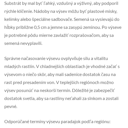
Substrát by mal byť ľahký, vzdušný a výživný, aby podporil
rýchle klíčenie. Nádoby na výsev môžu byť plastové misky,
kelímky alebo špeciálne sadbovače. Semená sa vysievajú do
hĺbky približne 0,5 cm a jemne sa zasypú zeminou. Po výseve
je potrebné pôdu mierne zavlažiť rozprašovačom, aby sa
semená nevyplavili.
Správne načasovanie výsevu ovplyvňuje silu a vitalitu
mladých rastlín. V chladnejších oblastiach je vhodné začať s
výsevom o niečo skôr, aby mali sadenice dostatok času na
rast pred presadením von. V teplejších regiónoch možno
výsev posunúť na neskorší termín. Dôležité je zabezpečiť
dostatok svetla, aby sa rastliny neťahali za slnkom a zostali
pevné.
Odporúčané termíny výsevu paradajok podľa regiónu: