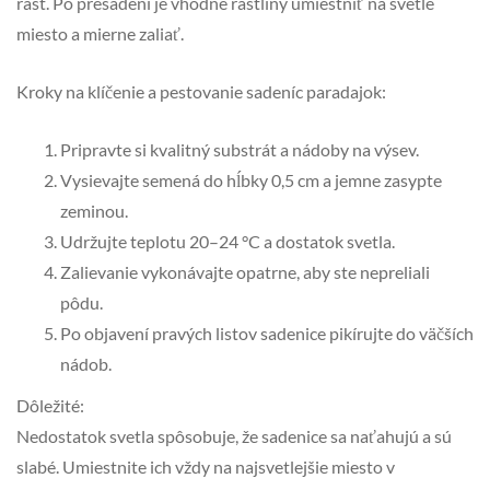
rast. Po presadení je vhodné rastliny umiestniť na svetlé
miesto a mierne zaliať.
Kroky na klíčenie a pestovanie sadeníc paradajok:
Pripravte si kvalitný substrát a nádoby na výsev.
Vysievajte semená do hĺbky 0,5 cm a jemne zasypte
zeminou.
Udržujte teplotu 20–24 °C a dostatok svetla.
Zalievanie vykonávajte opatrne, aby ste nepreliali
pôdu.
Po objavení pravých listov sadenice pikírujte do väčších
nádob.
Dôležité:
Nedostatok svetla spôsobuje, že sadenice sa naťahujú a sú
slabé. Umiestnite ich vždy na najsvetlejšie miesto v